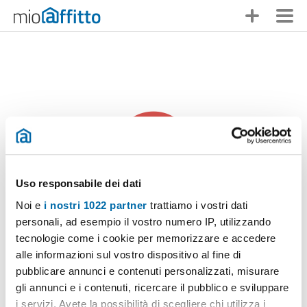
Uso responsabile dei dati
Noi e
i nostri 1022 partner
trattiamo i vostri dati
personali, ad esempio il vostro numero IP, utilizzando
Qualcuno ti ha anticipato
tecnologie come i cookie per memorizzare e accedere
alle informazioni sul vostro dispositivo al fine di
Ci dispiace,
questo annuncio non è più disponibile
. Non ti
pubblicare annunci e contenuti personalizzati, misurare
scoraggiare, in Mioaffitto troverai molte altre opzioni!
gli annunci e i contenuti, ricercare il pubblico e sviluppare
i servizi. Avete la possibilità di scegliere chi utilizza i