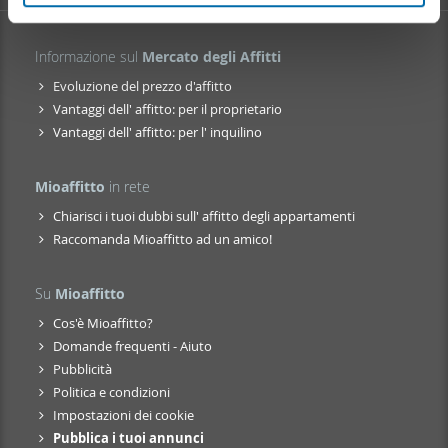
nostri partner che si occupano di analisi dei dati web,
pubblicità e social media, i quali potrebbero combinarle
con altre informazioni che ha fornito loro o che hanno
Informazione sul
Mercato degli Affitti
raccolto dal suo utilizzo dei loro servizi.
Evoluzione del prezzo d'affitto
Vantaggi dell' affitto: per il proprietario
Vantaggi dell' affitto: per l' inquilino
Mioaffitto
in rete
Chiarisci i tuoi dubbi sull' affitto degli appartamenti
Raccomanda Mioaffitto ad un amico!
Su
Mioaffitto
Cos'è Mioaffitto?
Domande frequenti - Aiuto
Pubblicità
Politica e condizioni
Impostazioni dei cookie
Pubblica i tuoi annunci