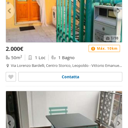
1
/10
2.000€
Máx. 10km
2
50m
1 Loc
1 Bagno
Via Lorenzo Bardelli, Centro Storico, Leopoldo - Vittorio Emanuele
- Statuto, Firenze
Contatta