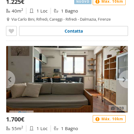
1.225€
Máx. 10km
NUOVO
2
40m
1 Loc
1 Bagno
Via Carlo Bini, Rifredi, Careggi - Rifredi - Dalmazia, Firenze
Contatta
1
/10
1.700€
Máx. 10km
2
55m
1 Loc
1 Bagno