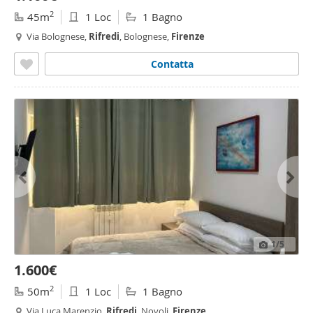
2
45m
1 Loc
1 Bagno
Via Bolognese,
Rifredi
, Bolognese,
Firenze
Contatta
1
/5
1.600€
2
50m
1 Loc
1 Bagno
Via Luca Marenzio,
Rifredi
, Novoli,
Firenze