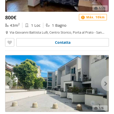
1
/20
800€
Máx. 10km
2
43m
1 Loc
1 Bagno
Via Giovanni Battista Lulli, Centro Storico, Porta al Prato - San
Jacopino, Firenze
Contatta
1
/6