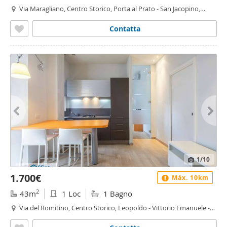
Via Maragliano, Centro Storico, Porta al Prato - San Jacopino,
Firenze
Contatta
1
/10
1.700€
Máx. 10km
2
43m
1 Loc
1 Bagno
Via del Romitino, Centro Storico, Leopoldo - Vittorio Emanuele -
Statuto, Firenze