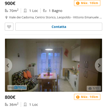
900€
Máx. 10km
2
70m
1 Loc
1 Bagno
Viale dei Cadorna, Centro Storico, Leopoldo - Vittorio Emanuele -
Statuto, Firenze
Contatta
1
/11
800€
Máx. 10km
2
36m
1 Loc