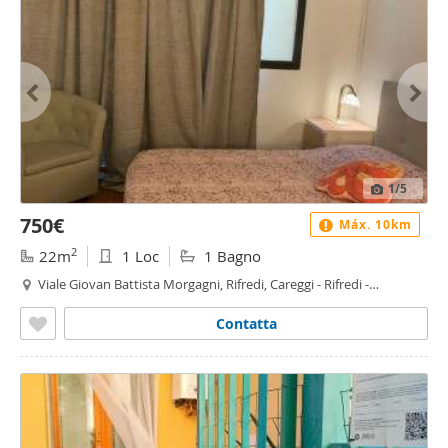
1
/5
750€
Máx. 10km
2
22m
1 Loc
1 Bagno
Viale Giovan Battista Morgagni, Rifredi, Careggi - Rifredi -
Dalmazia, Firenze
Contatta