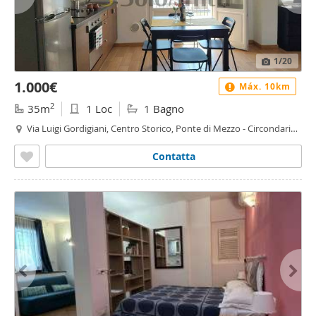
1
/20
1.000€
Máx. 10km
2
35m
1 Loc
1 Bagno
Via Luigi Gordigiani, Centro Storico, Ponte di Mezzo - Circondaria,
Firenze
Contatta