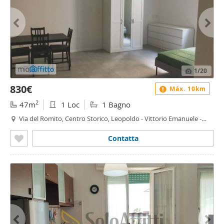
1
/20
830€
Máx. 10km
2
47m
1 Loc
1 Bagno
Via del Romito, Centro Storico, Leopoldo - Vittorio Emanuele -
Statuto, Firenze
Contatta