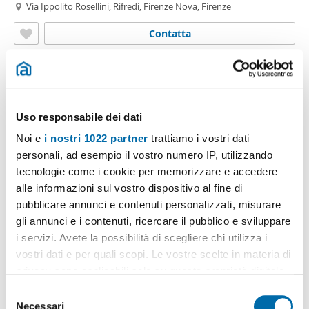
Via Ippolito Rosellini, Rifredi, Firenze Nova, Firenze
Contatta
Uso responsabile dei dati
Noi e
i nostri 1022 partner
trattiamo i vostri dati
personali, ad esempio il vostro numero IP, utilizzando
tecnologie come i cookie per memorizzare e accedere
alle informazioni sul vostro dispositivo al fine di
pubblicare annunci e contenuti personalizzati, misurare
1
/6
gli annunci e i contenuti, ricercare il pubblico e sviluppare
1.000€
Máx. 10km
i servizi. Avete la possibilità di scegliere chi utilizza i
vostri dati e per quali scopi. Le vostre scelte in materia di
2
47m
1 Loc
1 Bagno
privacy sono applicabili solo su questa proprietà digitale
Via Luigi Caldieri, Rifredi, Careggi - Rifredi - Dalmazia, Firenze
in cui avete effettuato le vostre scelte. È possibile
S
Contatta
modificare o revocare il proprio consenso in qualsiasi
Necessari
e