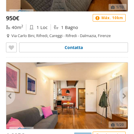
1
/10
950€
Máx. 10km
2
40m
1 Loc
1 Bagno
Via Carlo Bini, Rifredi, Careggi - Rifredi - Dalmazia, Firenze
Contatta
1
/20