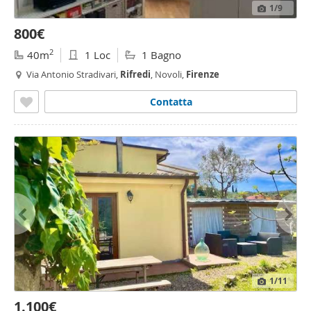
1
/9
800€
2
40m
1 Loc
1 Bagno
Via Antonio Stradivari,
Rifredi
, Novoli,
Firenze
Contatta
1
/11
1.100€