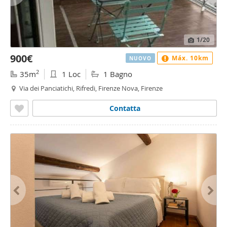
1
/20
900€
Máx. 10km
NUOVO
2
35m
1 Loc
1 Bagno
Via dei Panciatichi, Rifredi, Firenze Nova, Firenze
Contatta