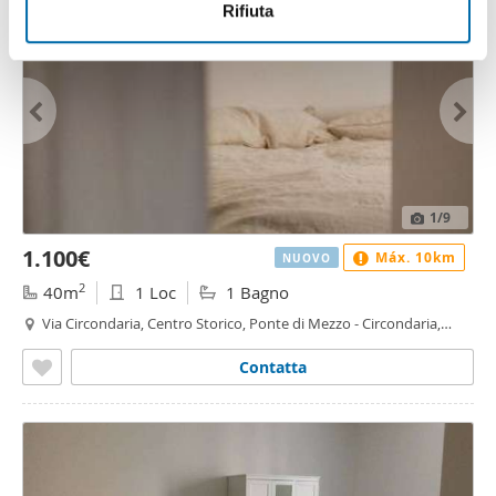
informazioni sul modo in cui utilizza il nostro sito con i
Rifiuta
nostri partner che si occupano di analisi dei dati web,
pubblicità e social media, i quali potrebbero combinarle
con altre informazioni che ha fornito loro o che hanno
raccolto dal suo utilizzo dei loro servizi.
1
/9
1.100€
Máx. 10km
NUOVO
2
40m
1 Loc
1 Bagno
Via Circondaria, Centro Storico, Ponte di Mezzo - Circondaria,
Firenze
Contatta