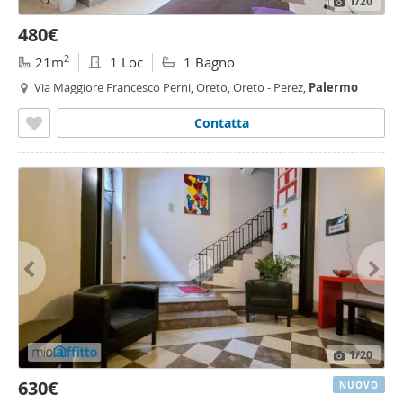
1
/20
480€
2
21m
1 Loc
1 Bagno
Via Maggiore Francesco Perni, Oreto, Oreto - Perez,
Palermo
Contatta
1
/20
630€
NUOVO