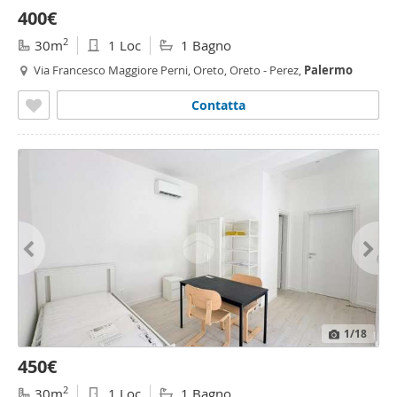
400€
2
30m
1 Loc
1 Bagno
Via Francesco Maggiore Perni, Oreto, Oreto - Perez,
Palermo
Contatta
1
/18
450€
2
30m
1 Loc
1 Bagno