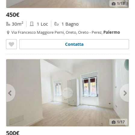
1
/18
450€
2
30m
1 Loc
1 Bagno
Via Francesco Maggiore Perni, Oreto, Oreto - Perez,
Palermo
Contatta
1
/17
500€