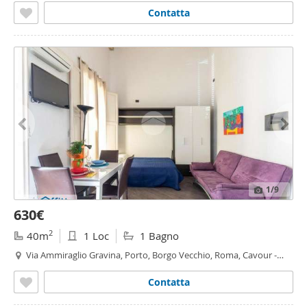
Contatta
1
/9
630€
2
40m
1 Loc
1 Bagno
Via Ammiraglio Gravina, Porto, Borgo Vecchio, Roma, Cavour -
Roma - Cavour,
Palermo
Contatta