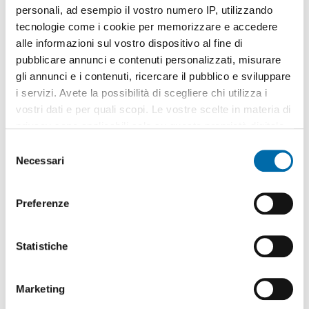
personali, ad esempio il vostro numero IP, utilizzando
tecnologie come i cookie per memorizzare e accedere
alle informazioni sul vostro dispositivo al fine di
pubblicare annunci e contenuti personalizzati, misurare
gli annunci e i contenuti, ricercare il pubblico e sviluppare
1
/19
i servizi. Avete la possibilità di scegliere chi utilizza i
480€
vostri dati e per quali scopi. Le vostre scelte in materia di
2
26m
1 Loc
1 Bagno
privacy sono applicabili solo su questa proprietà digitale
in cui avete effettuato le vostre scelte. È possibile
Via Maggiore Francesco Perni, Oreto, Oreto - Perez,
Palermo
S
modificare o revocare il proprio consenso in qualsiasi
Necessari
e
Contatta
momento dalla Dichiarazione sui cookie o facendo clic
l
sull'icona di attivazione della privacy.
e
Preferenze
z
Con il tuo consenso, vorremmo anche:
i
raccogliere informazioni sulla tua posizione
o
Statistiche
geografica, con un'approssimazione di qualche
n
metro,
e
Marketing
Identificare il tuo dispositivo, scansionandolo
d