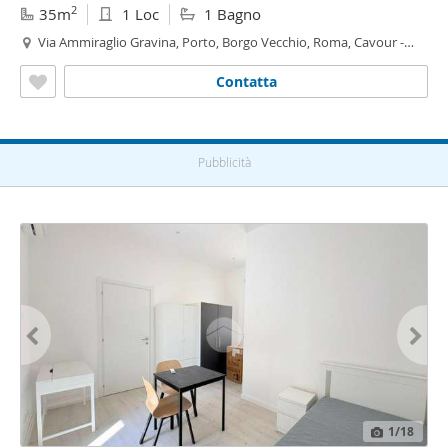
2
35m
1 Loc
1 Bagno
Via Ammiraglio Gravina, Porto, Borgo Vecchio, Roma, Cavour -
Roma - Cavour,
Palermo
Contatta
Pubblicità
1
/18