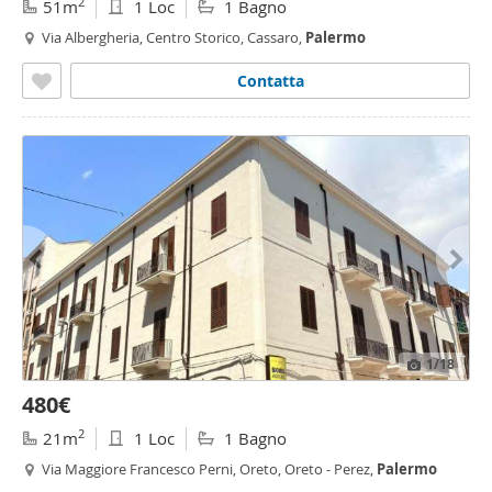
2
51m
1 Loc
1 Bagno
Via Albergheria, Centro Storico, Cassaro,
Palermo
Contatta
1
/18
480€
2
21m
1 Loc
1 Bagno
Via Maggiore Francesco Perni, Oreto, Oreto - Perez,
Palermo