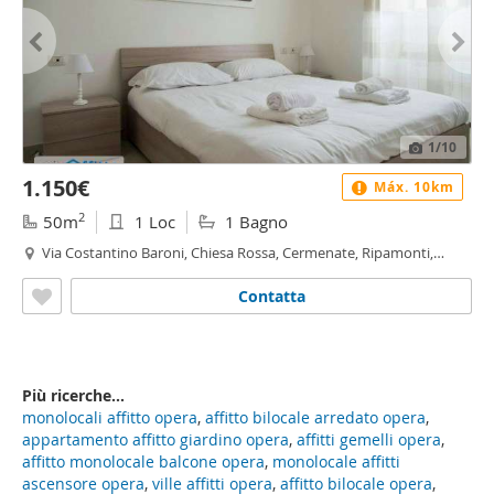
1
/10
1.150€
Máx. 10km
2
50m
1 Loc
1 Bagno
Via Costantino Baroni, Chiesa Rossa, Cermenate, Ripamonti,
Gratosoglio, Milano
Contatta
Più ricerche...
monolocali affitto opera
,
affitto bilocale arredato opera
,
appartamento affitto giardino opera
,
affitti gemelli opera
,
affitto monolocale balcone opera
,
monolocale affitti
ascensore opera
,
ville affitti opera
,
affitto bilocale opera
,