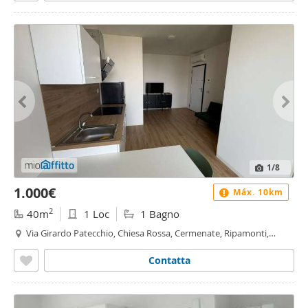
1
/8
1.000€
Máx. 10km
2
40m
1 Loc
1 Bagno
Via Girardo Patecchio, Chiesa Rossa, Cermenate, Ripamonti,
Vigentino - Fatima, Milano
Contatta