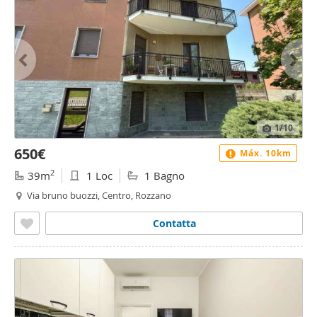
1
/10
650€
Máx. 10km
2
39m
1 Loc
1 Bagno
Via bruno buozzi, Centro, Rozzano
Contatta