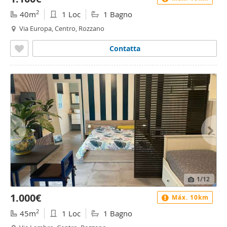
2
40m
1 Loc
1 Bagno
Via Europa, Centro, Rozzano
Contatta
1
/12
1.000€
Máx. 10km
2
45m
1 Loc
1 Bagno