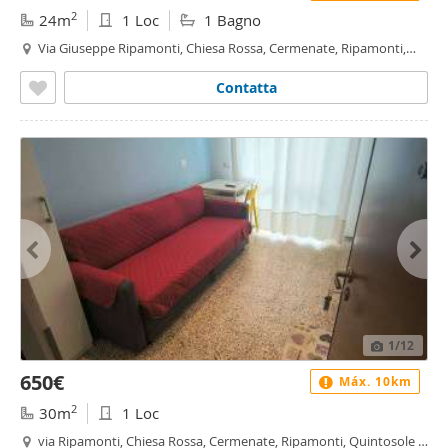
2
24m
1 Loc
1 Bagno
Via Giuseppe Ripamonti, Chiesa Rossa, Cermenate, Ripamonti,
Quintosole - Chiaravalle, Milano
Contatta
1
/12
650€
Máx. 10km
2
30m
1 Loc
via Ripamonti, Chiesa Rossa, Cermenate, Ripamonti, Quintosole -