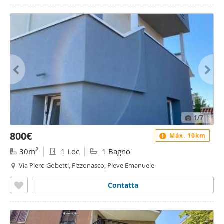
1
/7
800€
Máx. 10km
2
30m
1 Loc
1 Bagno
Via Piero Gobetti, Fizzonasco, Pieve Emanuele
Contatta