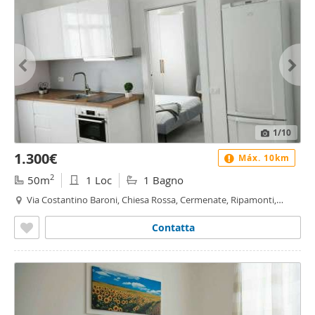
1
/10
1.300€
Máx. 10km
2
50m
1 Loc
1 Bagno
Via Costantino Baroni, Chiesa Rossa, Cermenate, Ripamonti,
Gratosoglio, Milano
Contatta