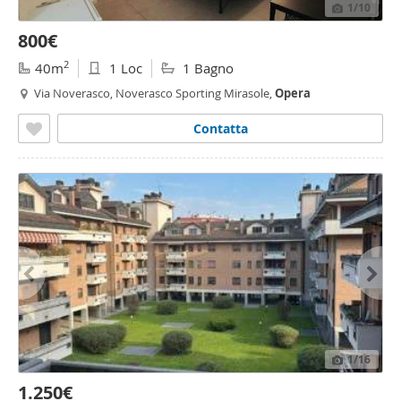
1
/10
800€
2
40m
1 Loc
1 Bagno
Via Noverasco, Noverasco Sporting Mirasole,
Opera
Contatta
1
/16
1.250€