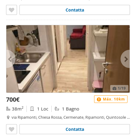
Chiaravalle, Milano
Contatta
1
/19
700€
Máx. 10km
2
38m
1 Loc
1 Bagno
via Ripamonti, Chiesa Rossa, Cermenate, Ripamonti, Quintosole -
Chiaravalle, Milano
Contatta