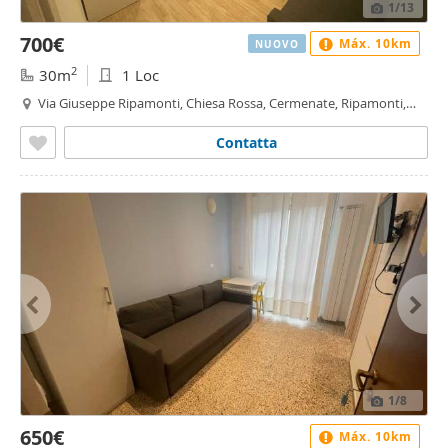
1
/13
700€
Máx. 10km
NUOVO
2
30m
1 Loc
Via Giuseppe Ripamonti, Chiesa Rossa, Cermenate, Ripamonti,
Quintosole - Chiaravalle, Milano
Contatta
1
/8
650€
Máx. 10km