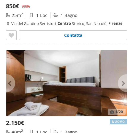
850€
900€
2
25m
1 Loc
1 Bagno
Via del Giardino Serristori,
Centro
Storico, San Niccolò,
Firenze
Contatta
1
/20
2.150€
NUOVO
2
40m
1 Loc
1 Bagno