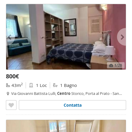
1
/20
800€
2
43m
1 Loc
1 Bagno
Via Giovanni Battista Lulli,
Centro
Storico, Porta al Prato - San
Jacopino,
Firenze
Contatta