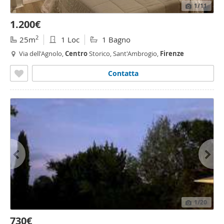
1
/11
1.200€
2
25m
1 Loc
1 Bagno
Via dell'Agnolo,
Centro
Storico, Sant'Ambrogio,
Firenze
Contatta
1
/20
730€