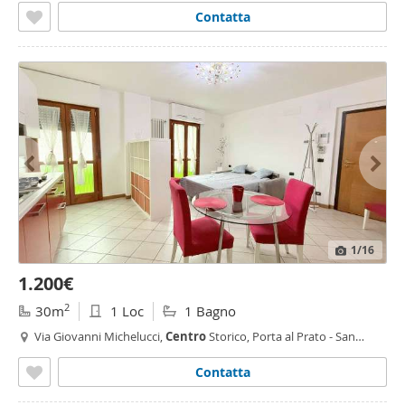
Contatta
1
/16
1.200€
2
30m
1 Loc
1 Bagno
Via Giovanni Michelucci,
Centro
Storico, Porta al Prato - San
Jacopino,
Firenze
Contatta