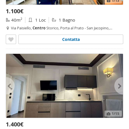
1
/13
1.100€
2
40m
1 Loc
1 Bagno
Via Paisiello,
Centro
Storico, Porta al Prato - San Jacopino,
Firenze
Contatta
1
/15
1.400€