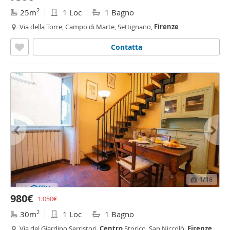
2
25m
1 Loc
1 Bagno
Via della Torre, Campo di Marte, Settignano,
Firenze
Contatta
1
/16
980€
1.050€
2
30m
1 Loc
1 Bagno
Via del Giardino Serristori,
Centro
Storico, San Niccolò,
Firenze