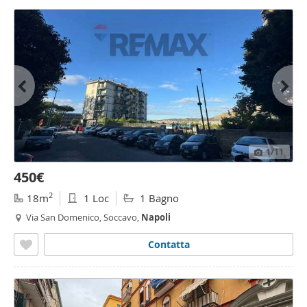
1
/11
450€
2
18m
1 Loc
1 Bagno
Via San Domenico, Soccavo,
Napoli
Contatta