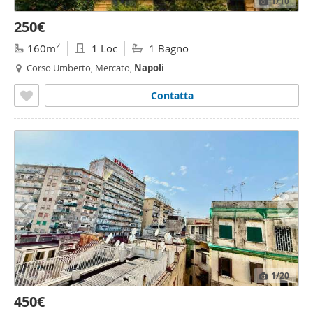
1
/10
250€
2
160m
1 Loc
1 Bagno
Corso Umberto, Mercato,
Napoli
Contatta
1
/20
450€