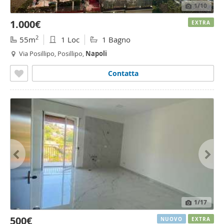
1
/10
1.000€
EXTRA
2
55m
1 Loc
1 Bagno
Via Posillipo, Posillipo,
Napoli
Contatta
1
/17
500€
NUOVO
EXTRA