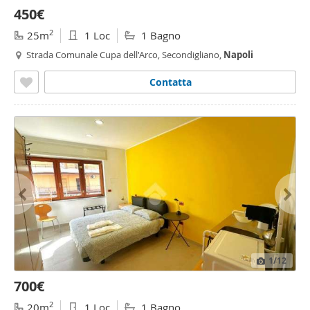
450€
2
25m
1 Loc
1 Bagno
Strada Comunale Cupa dell'Arco, Secondigliano,
Napoli
Contatta
1
/12
700€
2
20m
1 Loc
1 Bagno