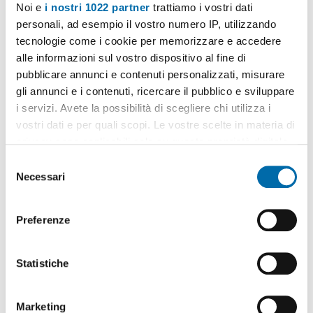
Noi e
i nostri 1022 partner
trattiamo i vostri dati
personali, ad esempio il vostro numero IP, utilizzando
tecnologie come i cookie per memorizzare e accedere
alle informazioni sul vostro dispositivo al fine di
pubblicare annunci e contenuti personalizzati, misurare
1
/20
gli annunci e i contenuti, ricercare il pubblico e sviluppare
500€
i servizi. Avete la possibilità di scegliere chi utilizza i
2
130m
1 Loc
1 Bagno
vostri dati e per quali scopi. Le vostre scelte in materia di
privacy sono applicabili solo su questa proprietà digitale
Via Giovanni Scherillo, Centro - Tribunali,
Napoli
in cui avete effettuato le vostre scelte. È possibile
S
Contatta
modificare o revocare il proprio consenso in qualsiasi
Necessari
e
momento dalla Dichiarazione sui cookie o facendo clic
l
sull'icona di attivazione della privacy.
e
Preferenze
z
Con il tuo consenso, vorremmo anche:
i
raccogliere informazioni sulla tua posizione
o
Statistiche
geografica, con un'approssimazione di qualche
n
metro,
e
Marketing
Identificare il tuo dispositivo, scansionandolo