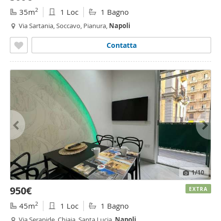
2
35m
1 Loc
1 Bagno
Via Sartania, Soccavo, Pianura,
Napoli
Contatta
1
/10
950€
EXTRA
2
45m
1 Loc
1 Bagno
Via Serapide, Chiaia, Santa Lucia,
Napoli