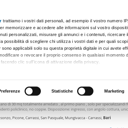
r
trattiamo i vostri dati personali, ad esempio il vostro numero IP
Prezzo
Superficie
Locali
Più filtri - 3
er memorizzare e accedere alle informazioni sul vostro dispositiv
uti personalizzati, misurare gli annunci e i contenuti, ricercare i
o arredato bari
a possibilità di scegliere chi utilizza i vostri dati e per quali scop
 sono applicabili solo su questa proprietà digitale in cui avete eff
Ordine Mioaffitto
 modificare o revocare il proprio consenso in qualsiasi momento d
facendo clic sull'icona di attivazione della privacy.
€
remmo anche:
2
m
1 Loc
1 Bagno
ni sulla tua posizione geografica, con un'approssimazione di qu
positivo, scansionandolo attivamente alla ricerca di caratteristiche
Preferenze
Statistiche
Marketing
ocale arredato Bari
 Immobiliare proponiamo in locazione , Vicinanze policlinico e facoltà, Via 
o di 30 mq totalmente arredato , al primo piano , solo per specializzandi f
 elaborati i tuoi dati personali e imposta le tue preferenze nell
denti policlinico, no coppie. Disposizione: ingresso, con angolo cottura, uni
 ritirare il tuo consenso in qualsiasi momento dalla Dichiarazion
to alla francese e armadio , bagno e balcone esterno. Riscaldamento con
Isonzo, Picone, Carrassi, San Pasquale, Mungivacca - Carrassi,
Bari
zzatore caldo freddo. Si richiedono referenze e dimostrazione dei redditi, ide
ori del policlinico. Zona servita da diverse attività commercilae , mezzi pubbli
rsonalizzare contenuti ed annunci, per fornire funzionalità dei so