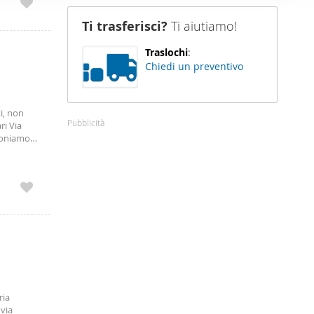
 dalle ore
nostro sito
rò il
Ti trasferisci?
Ti aiutiamo!
i potrebbero
ei loro
Traslochi
:
Chiedi un preventivo
i, non
Pubblicità
ri Via
oponiamo
l nono
occia,
ensili.
ria
 via