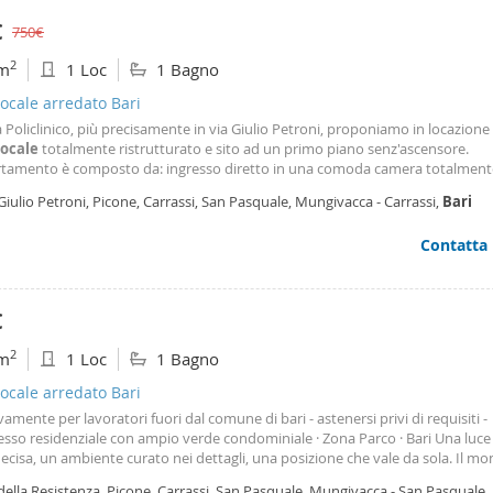
€
750€
2
m
1 Loc
1 Bagno
ocale arredato Bari
 Policlinico, più precisamente in via Giulio Petroni, proponiamo in locazio
ocale
totalmente ristrutturato e sito ad un primo piano senz'ascensore.
rtamento è composto da: ingresso diretto in una comoda camera totalment
ta, angolo cottura disimpegnato, bagno finestrato. L'immobile è stato rece
Giulio Petroni, Picone, Carrassi, San Pasquale, Mungivacca - Carrassi,
Bari
turato con finiture di pregio e presenta le seguenti
Contatta
€
2
m
1 Loc
1 Bagno
ocale arredato Bari
vamente per lavoratori fuori dal comune di bari - astenersi privi di requisiti -
sso residenziale con ampio verde condominiale · Zona Parco · Bari Una luce
ecisa, un ambiente curato nei dettagli, una posizione che vale da sola. Il m
ne su Viale della Resistenza — a due passi dal verde del parco — è stato
della Resistenza, Picone, Carrassi, San Pasquale, Mungivacca - San Pasquale,