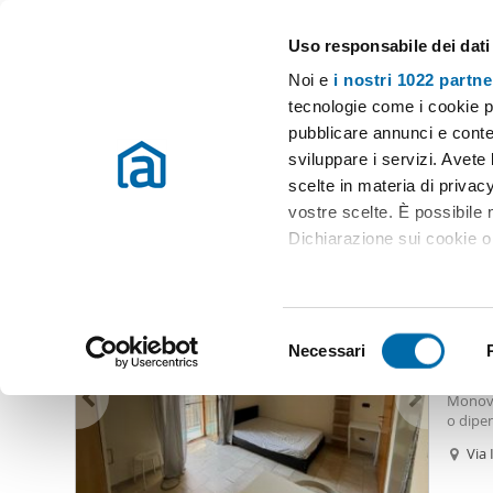
Uso responsabile dei dati
Case e appartamenti in affitto in tutta Italia
Noi e
i nostri 1022 partne
Bari
tecnologie come i cookie p
pubblicare annunci e conten
Inizio
Affitto Bari
Appartamenti Affitto Bari
Monolocale affitt
sviluppare i servizi. Avete l
scelte in materia di privacy
Monolocale affitto arredato bari
(53 immobili)
vostre scelte. È possibile
Dichiarazione sui cookie o 
550
Con il tuo consenso, vor
28
raccogliere informazio
S
Identificare il tuo dis
Necessari
Monol
e
(impronte digitali).
Manager
l
Monovan
Approfondisci come vengono
e
o dipen
dettagli
. Puoi modificare o
con let
z
Via 
climati
i
lavorat
Utilizziamo i cookie per pe