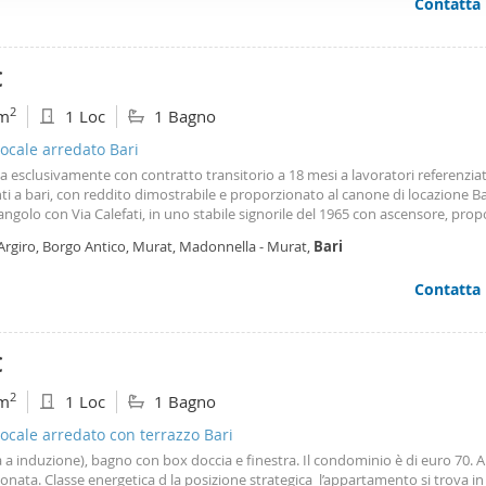
Contatta
i ecc. Per info contattatemi al numero 348. 24. 61. 239…. Dal lunedì al sabato
ffico. Condividiamo inoltre informazioni sul modo in cui utilizza il 
13:00 e dalle 15:00 alle 20:30 , oppure lasciatemi un vostro recapito vi richiame
 occupano di analisi dei dati web, pubblicità e social media, i qual
ossibile. Classe energetica g ipe 150
azioni che ha fornito loro o che hanno raccolto dal suo utilizzo d
€
2
m
1 Loc
1 Bagno
ocale arredato Bari
tta esclusivamente con contratto transitorio a 18 mesi a lavoratori referenziat
ti a bari, con reddito dimostrabile e proporzionato al canone di locazione Ba
angolo con Via Calefati, in uno stabile signorile del 1965 con ascensore, pr
tto un monovano arredato di mq. 30 circa con vista mare panoramica, sito a
 Argiro, Borgo Antico, Murat, Madonnella - Murat,
Bari
l'ascensore si ferma all'ottavo) composto da: ingresso, cucinino, bagno con d
da letto, condizionatore a pompa di calore. Oneri condominiali Euro 30,00 m
Contatta
bile dal primo aprile 2026
€
2
m
1 Loc
1 Bagno
cale arredato con terrazzo Bari
 a induzione), bagno con box doccia e finestra. Il condominio è di euro 70. A
onata. Classe energetica d la posizione strategica l’appartamento si trova in