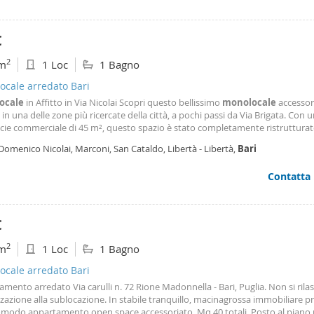
o, posto auto scoperto pertinenziale. Il complesso residenziale insiste in 
icamente servita e vicina a: scuole e università (campus, politecnico, lum), f
i, attività commerciali di ogni tipo, transito e fermate di mezzi pubblici, acce
€
ati ad autostrade e tangenziale.
2
m
1 Loc
1 Bagno
ocale arredato Bari
ocale
in Affitto in Via Nicolai Scopri questo bellissimo
monolocale
accessor
 in una delle zone più ricercate della città, a pochi passi da Via Brigata. Con 
cie commerciale di 45 m², questo spazio è stato completamente ristrutturat
ente moderno e accogliente. La cucina, completa di elettrodomestici, si int
Domenico Nicolai, Marconi, San Cataldo, Libertà - Libertà,
Bari
tamente con la cameretta e il bagno
Contatta
€
2
m
1 Loc
1 Bagno
ocale arredato Bari
mento arredato Via carulli n. 72 Rione Madonnella - Bari, Puglia. Non si rilas
zazione alla sublocazione. In stabile tranquillo, macinagrossa immobiliare p
comodo appartamento open space accessoriato. Mq 40 totali. Posto al piano r