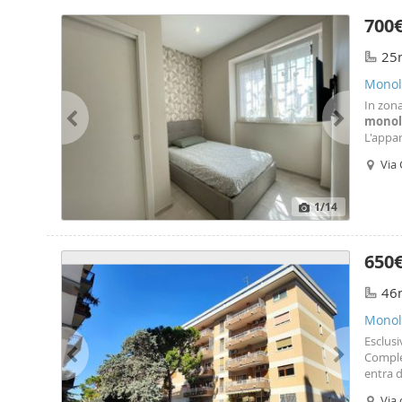
700
25
Monol
In zona
monol
L'appa
arreda
Via 
ristrut
1
/14
650
46
Monol
Esclusi
Comple
entra d
locazio
Via 