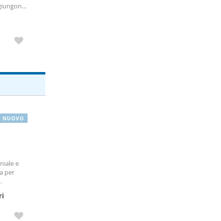
aggiungono
ici,
bar
,
NUOVO
niale e
a per
no
ri
i
, cucina
caldamento