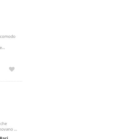
ne comodo
e
ntemente
 che
onovano in
Bari