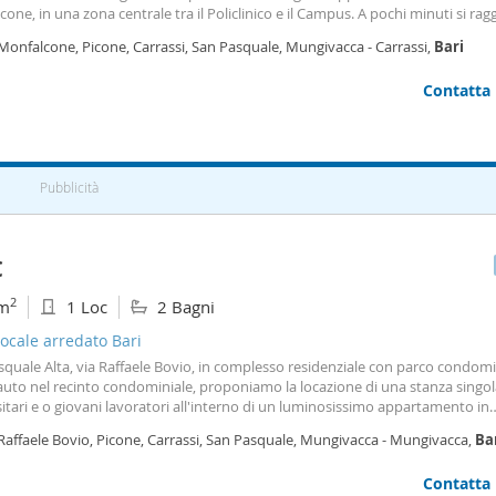
one, in una zona centrale tra il Policlinico e il Campus. A pochi minuti si r
nte la Stazione e il Parco 2 Giugno. La zona è ben servita: supermercati, panif
Monfalcone, Picone, Carrassi, San Pasquale, Mungivacca - Carrassi,
Bari
e, mercatino rionale e
Contatta
Pubblicità
€
2
m
1 Loc
2 Bagni
ocale arredato Bari
quale Alta, via Raffaele Bovio, in complesso residenziale con parco condomi
auto nel recinto condominiale, proponiamo la locazione di una stanza singol
itari e o giovani lavoratori all'interno di un luminosissimo appartamento in
sione in una delle palazzine del complesso. L'appartamento è ubicato al pia
Raffaele Bovio, Picone, Carrassi, San Pasquale, Mungivacca - Mungivacca,
Ba
 sul rialzato della palazzina che è composta da un piano rialzato e due pian
ri, per un totale di 6 unità abitative, 2 unità per piano. E' composto di 4 vani
Contatta
le, 2 bagni, ripostiglio, due balconi esposizione ovest ed est, ascensore, ris