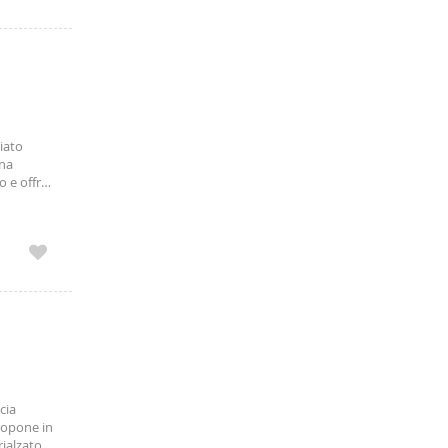
un area
armacie e
ssi
iato
una
o e offre
egra
cia
ropone in
ialzato