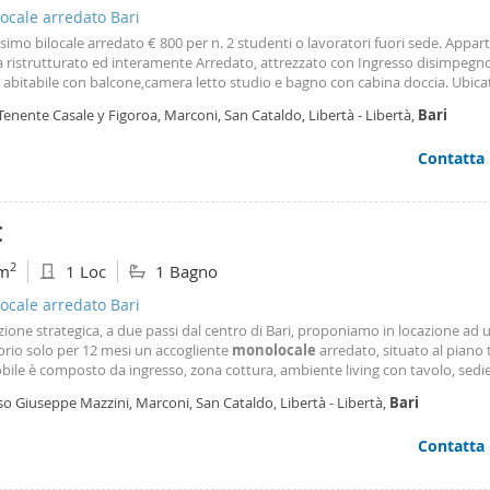
ocale arredato Bari
imo bilocale arredato € 800 per n. 2 studenti o lavoratori fuori sede. Appa
 ristrutturato ed interamente Arredato, attrezzato con Ingresso disimpegno
abitabile con balcone,camera letto studio e bagno con cabina doccia. Ubica
° con ascensore di edificio condominiale, luminoso e confortevole, dotato d
Tenente Casale y Figoroa, Marconi, San Cataldo, Libertà - Libertà,
Bari
izzazione estiva ed invernale a pompa di calore. Ideale per max 2 persone c
 € 400 oltre quota spese di € 100 mensili (Condominio, Tari, e utenze) da con
Contatta
annualità. Cauzione € 500 a persona Contratto 12 18 mesi - Libero da subito
€
2
m
1 Loc
1 Bagno
ocale arredato Bari
zione strategica, a due passi dal centro di Bari, proponiamo in locazione ad 
orio solo per 12 mesi un accogliente
monolocale
arredato, situato al piano 
ile è composto da ingresso, zona cottura, ambiente living con tavolo, sedi
 soppalco con letto matrimoniale, cassettiera e pratico ripostiglio, oltre a b
o Giuseppe Mazzini, Marconi, San Cataldo, Libertà - Libertà,
Bari
o di sanitari e vasca. La soluzione è
Contatta