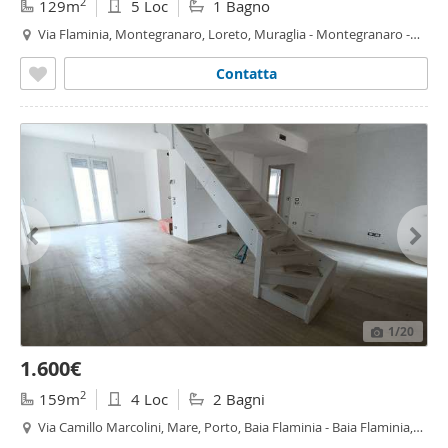
2
129m
5 Loc
1 Bagno
Via Flaminia, Montegranaro, Loreto, Muraglia - Montegranaro -
Loreto,
Pesaro
Contatta
1
/20
1.600€
2
159m
4 Loc
2 Bagni
Via Camillo Marcolini, Mare, Porto, Baia Flaminia - Baia Flaminia,
Pesaro