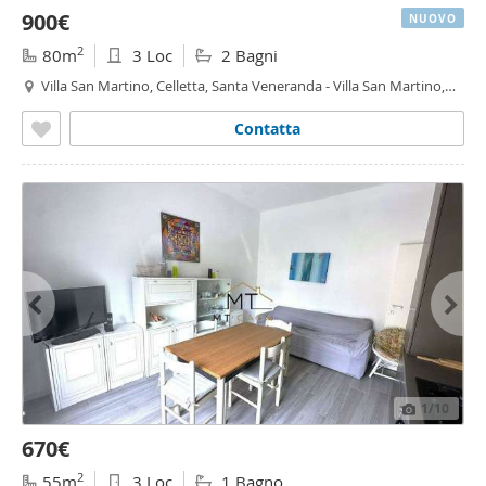
900€
NUOVO
2
80m
3 Loc
2 Bagni
Villa San Martino, Celletta, Santa Veneranda - Villa San Martino,
Pesaro
Contatta
1
/10
670€
2
55m
3 Loc
1 Bagno