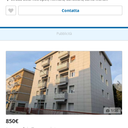
dell'Arzilla - Novilara,
Pesaro
Contatta
Pubblicità
1
/20
850€