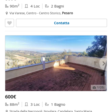
2
90m
4 Loc
2 Bagni
Via Varese, Centro - Centro Storico,
Pesaro
Contatta
1
/20
600€
2
88m
3 Loc
1 Bagno
Strada della Necropoli, Novilara, Candelara, Santa Maria