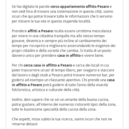
Se hai digitato le parole
cerco appartamento affitto Pesaro
e
non vedi l’ora di trovare una sistemazione in questa città, siamo
sicuri che qui potrai trovare tutte le informazioni che ti servono
per iniziare la tua vita in questa stupenda località.
Prendere
affitti a Pesaro
risulta essere un'ottima mescolanza
per vivere in una cittadina tranquilla ma allo stesso tempo
giovane, dinamica e sempre più incline al cambiamento dei
tempo per riscoprirsi e migliorarsi assecondando le esigenze dei
propri cittadini e della società che cambia. Si tratta di un posto
davvero unico per prendere
casa in affitto
e vivere bene.
Per chi
cerca casa in affitto a Pesaro
e cerca dei locali in cui
poter trascorrere un po’ di tempo libero, per svagarsi e staccare
dal lavoro o dagli studi a Pesaro potrà trovare numerosi bar, per
godersi ad esempio un rilassante aperitivo. Chi prende una
casa
in affitto a Pesaro
potrà godere di tutto l’anno della vivacità
folcloristica, artistica e culturale della città.
Inoltre, devi sapere che se sei un amante della buona cucina,
potrai gustare, all'interno dei numerosi ristoranti tipici della zona,
tutte le buonissime specialità della cucina della zona.
Che aspetti, inizia subito la tua ricerca, siamo sicuri che non ne
rimarrai deluso!