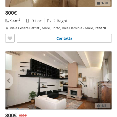
1
/20
800€
2
94m
3 Loc
2 Bagni
Viale Cesare Battisti, Mare, Porto, Baia Flaminia - Mare,
Pesaro
Contatta
1
/5
800€
900€