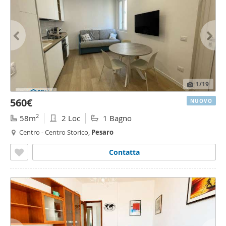
1
/19
560€
NUOVO
2
58m
2 Loc
1 Bagno
Centro - Centro Storico,
Pesaro
Contatta