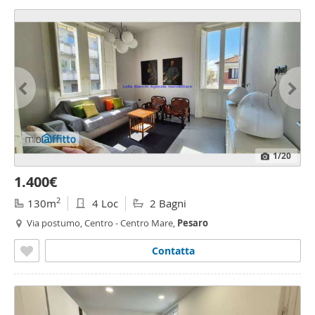
1
/20
1.400€
2
130m
4 Loc
2 Bagni
Via postumo, Centro - Centro Mare,
Pesaro
Contatta