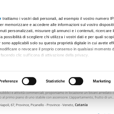
r
trattiamo i vostri dati personali, ad esempio il vostro numero IP
Prezzo
Superficie
Locali
Più filtri - 2
er memorizzare e accedere alle informazioni sul vostro dispositiv
uti personalizzati, misurare gli annunci e i contenuti, ricercare i
nto affitto terrazzo catania
a possibilità di scegliere chi utilizza i vostri dati e per quali scop
 sono applicabili solo su questa proprietà digitale in cui avete eff
Ordine Mioaffitto
 modificare o revocare il proprio consenso in qualsiasi momento d
facendo clic sull'icona di attivazione della privacy.
€
remmo anche:
2
m
2 Loc
1 Bagno
ni sulla tua posizione geografica, con un'approssimazione di qu
positivo, scansionandolo attivamente alla ricerca di caratteristiche
Preferenze
Statistiche
Marketing
le arredato con terrazzo Catania
talia - Via Napoli: a pochi passi dalla fermata della metro, in una zona ben se
ubblici e attività commerciali, proponiamo in locazione un bivani arredato di
 elaborati i tuoi dati personali e imposta le tue preferenze nell
o al primo piano di uno stabile con ascensore. L’appartamento, frutto di un
 ritirare il tuo consenso in qualsiasi momento dalla Dichiarazion
amento, ha ingresso su un corridoio condiviso esclusivamente con un altro 
Napoli, 67, Province, Picanello - Province - Veneto,
Catania
te; l’accesso è garantito da porte blindate con serrature indipendenti, assi
zza e privacy a chi lo abita. All’Interno troviamo un comodo disimpegno che
rsonalizzare contenuti ed annunci, per fornire funzionalità dei so