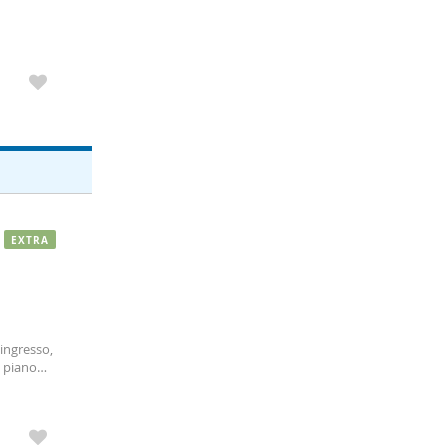
e per
EXTRA
ingresso,
i piano
terrazza