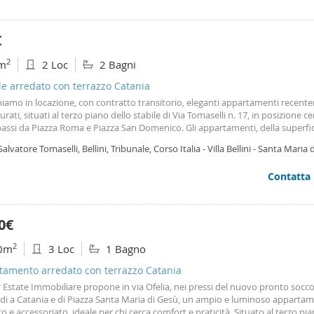
€
2
m
2 Loc
2 Bagni
le arredato con terrazzo Catania
iamo in locazione, con contratto transitorio, eleganti appartamenti recen
turati, situati al terzo piano dello stabile di Via Tomaselli n. 17, in posizione ce
assi da Piazza Roma e Piazza San Domenico. Gli appartamenti, della superfici
 sono composti da un soggiorno con angolo cottura, una camera da letto
Salvatore Tomaselli, Bellini, Tribunale, Corso Italia - Villa Bellini - Santa Maria 
oniale, un bagno con box doccia, balcone e o terrazzino. Alcune unità dis
ania
 di un secondo bagno di servizio. Disponibilità immediata. Canoni di locazion
Contatta
 da € 900,00 al mese. Ferrini Immobiliare Tel: 0957143788 Viale xx Settembre,
0€
2
0m
3 Loc
1 Bagno
tamento arredato con terrazzo Catania
 Estate Immobiliare propone in via Ofelia, nei pressi del nuovo pronto socc
ldi a Catania e di Piazza Santa Maria di Gesù, un ampio e luminoso apparta
o e accessoriato, ideale per chi cerca comfort e praticità. Situato al terzo pi