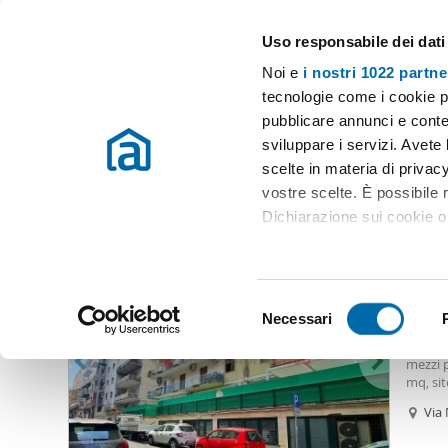
Uso responsabile dei dati
Case e appartamenti in affitto in tutta Italia
Noi e
i nostri 1022 partne
Catania
tecnologie come i cookie p
pubblicare annunci e conten
Inizio
Affitto Catania
Appartamenti Affitto Catania
Appartame
sviluppare i servizi. Avete l
scelte in materia di privacy
Appartamento affitto terrazzo catania
(111 immobili)
vostre scelte. È possibile
Dichiarazione sui cookie o 
500
Con il tuo consenso, vor
50
raccogliere informazio
S
Identificare il tuo dis
Necessari
Biloca
e
(impronte digitali).
Corso I
l
mezzi p
Approfondisci come vengono
e
mq, sit
dettagli
. Puoi modificare o
frazion
z
Via 
adiacen
i
sicure
Utilizziamo i cookie per pe