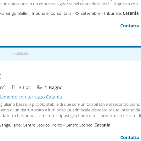
 un'abitazione in un contesto signorile nel cuore della città. L'ingresso con
egno conduce ad un ampio salone doppio con affaccio sulla
terrazza
, ideal
Fiamingo, Bellini, Tribunale, Corso Italia - XX Settembre - Tribunale,
Catania
 momenti di relax all'aperto. La proprietà
Contatta
Pubblicità
€
2
m
3 Loc
1 Bagno
tamento con terrazzo Catania
giuliano bassa in piccolo stabile di due sole unità abitative al secondo piano
amo di un ristrutturato e luminoso Quadrilocale disposto al suo interno da 
da letto balconata, cameretta, ripostiglio finestrato, cucinotto attrezzato d
 con attigua sala pranzo, bagno con doccia. Una scala interna ci porta nella
Sangiuliano, Centro Storico, Porto - Centro Storico,
Catania
ante di oltre 70 mq. Con
Contatta