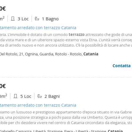
bagno alimentato da pannelli solari, un perfetto connubio tra comfort mode
0€
bilità. Nel canone sono incluse le spese condominiali, il consumo dell’acqua e
ione internet ad alta velocità; esclusi solo luce e Tari. La proposta è ideale p
2
m
3 Loc
1 Bagno
e referenziate, con contratti transitori da 12 a 18 mesi. Non è prevista la res
no ammessi animali.
tamento arredato con terrazzo Catania
eria. L’immobile è dotato di un comodo
terrazzo
attrezzato che gode di una
da vista mare e di un ulteriore spazio esterno vista Etna. L’unità verrà cons
a di arredo nuovo e non ancora utilizzato. C’è la possibilità di locare anche
perto all’interno dell’autorimessa dello stesso stabile. Soluzione abitativa id
Del Rotolo, 21, Ognina, Guardia, Rotolo - Rotolo,
Catania
ca modernità e confort in una posizione panoramica e servita. Si valutano
vamente profili referenziati per contratti di locazione 4+4.
Contatta
0€
2
0m
5 Loc
2 Bagni
tamento arredato con terrazzo Catania
iamo un lussuoso e prestigioso appartamento d'epoca situato in via Gabrie
a, una posizione strategica a pochi passi dalla via Umberto. Questa è un'o
bile per chi desidera vivere nel centro di Catania circondato da eleganza, sto
t moderni. Caratteristiche dell'immobile Piano secondo, servito da ascenso
Gabriello Carnazza, Libertà, Stazione, Fiera - Libertà - Stazione,
Catania