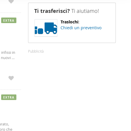
o cottura
nostro sito
’aperto.
Ti trasferisci?
Ti aiutiamo!
i potrebbero
 ambiente
ei loro
EXTRA
Traslochi
:
Chiedi un preventivo
Pubblicità
infissi in
o nuovi e
Centro
EXTRA
urato,
oro che