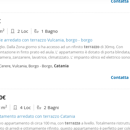
Contatta
giorno con zona pranzo, una camera da letto finestrata, un bagno e un angol
ffico. Condividiamo inoltre informazioni sul modo in cui utilizza il 
razzino esclusivo, perfetto per godere di qualche momento di tranquillità all
 occupano di analisi dei dati web, pubblicità e social media, i qual
abitazione è l’ideale per donne professioniste o studentesse in cerca di un
ente, sicuro e ben collegato. No animali - no residenza.
azioni che ha fornito loro o che hanno raccolto dal suo utilizzo d
€
2
m
2 Loc
1 Bagno
le arredato con terrazzo Vulcania, borgo - borgo
glio. Dalla Zona giorno si ha accesso ad un rifinito
terrazzo
di 30mq. Con
tazione in finto prato ed aiula. L' appartamento è dotato di porta blindata, 
amera, zanzariere, lavatrice, climatizzato. L' impianto idrico ed elettrico son
cati. Con doppio ingresso indipendente. Ubicazione ideale a pochi passi dal 
Cerere, Vulcania, Borgo - Borgo,
Catania
no.
Contatta
0€
2
1m
4 Loc
2 Bagni
tamento arredato con terrazzo Catania
ivo appartamento di circa 100 ma, con
terrazza
a livello. Totalmente ristrutt
to di arredi e ottimamente rifinito, questo appartamento è perfetto per col