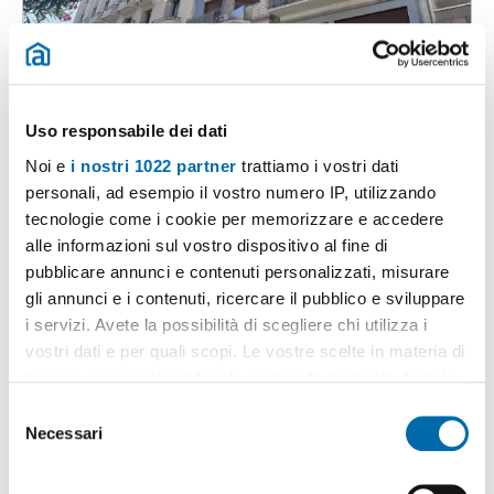
1
/19
1.200€
Uso responsabile dei dati
2
70m
2 Loc
1 Bagno
Noi e
i nostri 1022 partner
trattiamo i vostri dati
Via Putignani , 16, Borgo Antico, Murat, Madonnella - Murat,
Bari
personali, ad esempio il vostro numero IP, utilizzando
Contatta
tecnologie come i cookie per memorizzare e accedere
alle informazioni sul vostro dispositivo al fine di
pubblicare annunci e contenuti personalizzati, misurare
gli annunci e i contenuti, ricercare il pubblico e sviluppare
i servizi. Avete la possibilità di scegliere chi utilizza i
vostri dati e per quali scopi. Le vostre scelte in materia di
privacy sono applicabili solo su questa proprietà digitale
in cui avete effettuato le vostre scelte. È possibile
S
modificare o revocare il proprio consenso in qualsiasi
Necessari
e
momento dalla Dichiarazione sui cookie o facendo clic
l
sull'icona di attivazione della privacy.
e