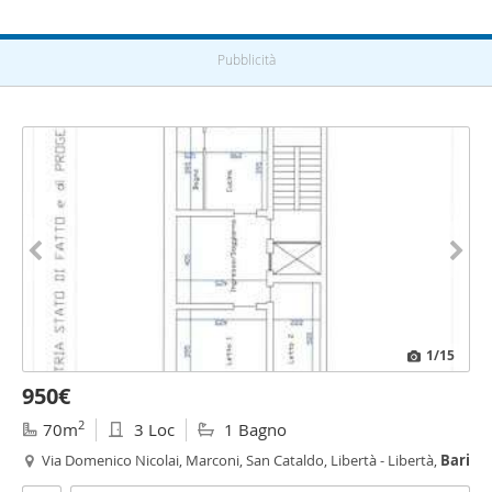
Pubblicità
1
/15
950€
2
70m
3 Loc
1 Bagno
Via Domenico Nicolai, Marconi, San Cataldo, Libertà - Libertà,
Bari