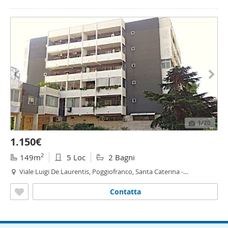
1
/20
1.150€
2
149m
5 Loc
2 Bagni
Viale Luigi De Laurentis, Poggiofranco, Santa Caterina -
Poggiofranco,
Bari
Contatta