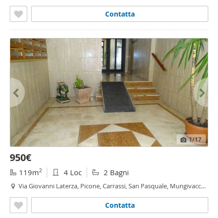
Picone,
Bari
Contatta
1
/17
950€
2
119m
4 Loc
2 Bagni
Via Giovanni Laterza, Picone, Carrassi, San Pasquale, Mungivacca -
Carrassi,
Bari
Contatta