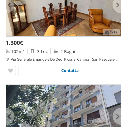
1
/17
1.300€
2
102m
3 Loc
2 Bagni
Via Generale Emanuele De Deo, Picone, Carrassi, San Pasquale,
Mungivacca - San Pasquale,
Bari
Contatta