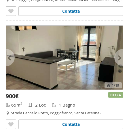
Antico,
Bari
Contatta
1
/19
900€
EXTRA
2
65m
2 Loc
1 Bagno
Strada Cancello Rotto, Poggiofranco, Santa Caterina -
Poggiofranco,
Bari
Contatta