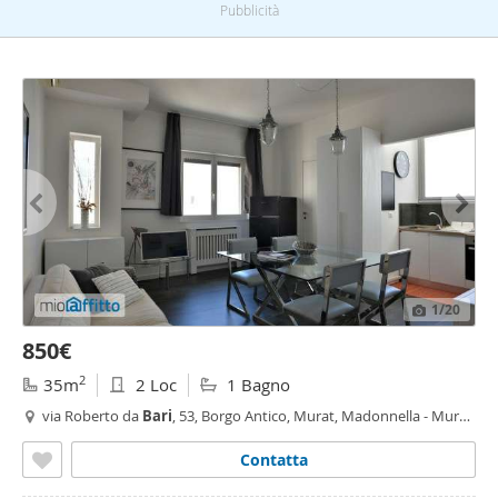
Pubblicità
1
/20
850€
2
35m
2 Loc
1 Bagno
via Roberto da
Bari
, 53, Borgo Antico, Murat, Madonnella - Murat,
Bari
Contatta