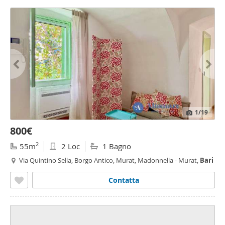
1
/19
800€
2
55m
2 Loc
1 Bagno
Via Quintino Sella, Borgo Antico, Murat, Madonnella - Murat,
Bari
Contatta