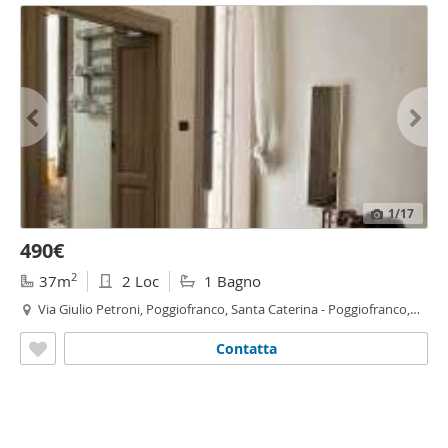
1
/17
490€
2
37m
2 Loc
1 Bagno
Via Giulio Petroni, Poggiofranco, Santa Caterina - Poggiofranco,
Bari
Contatta