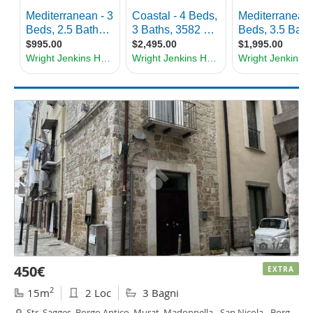
1
/20
450€
EXTRA
2
15m
2 Loc
3 Bagni
Str. Sagges, Borgo Antico, Murat, Madonnella - San Nicola - Borgo