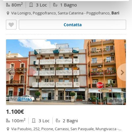
pubblicità e social media, i quali potrebbero combinarle
2
80m
3 Loc
1 Bagno
con altre informazioni che ha fornito loro o che hanno
Via Lonigro, Poggiofranco, Santa Caterina - Poggiofranco,
Bari
raccolto dal suo utilizzo dei loro servizi.
Contatta
1
/13
1.100€
2
100m
3 Loc
2 Bagni
Via Pasubio, 252, Picone, Carrassi, San Pasquale, Mungivacca -