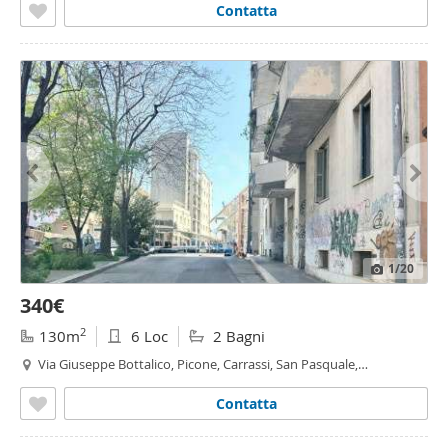
Contatta
1
/20
340€
2
130m
6 Loc
2 Bagni
Via Giuseppe Bottalico, Picone, Carrassi, San Pasquale,
Mungivacca - Carrassi,
Bari
Contatta