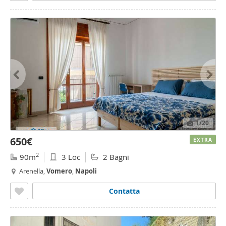
1
/20
650€
EXTRA
2
90m
3 Loc
2 Bagni
Arenella,
Vomero
,
Napoli
Contatta