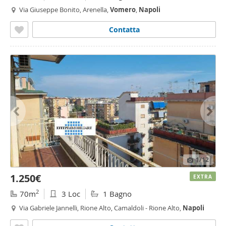
Via Giuseppe Bonito, Arenella,
Vomero
,
Napoli
Contatta
1
/12
1.250€
EXTRA
2
70m
3 Loc
1 Bagno
Via Gabriele Jannelli, Rione Alto, Camaldoli - Rione Alto,
Napoli