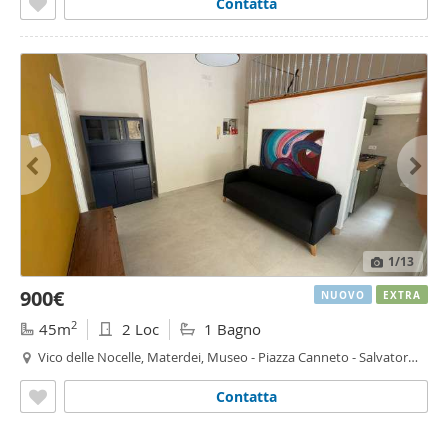
Contatta
1
/13
900€
NUOVO
EXTRA
2
45m
2 Loc
1 Bagno
Vico delle Nocelle, Materdei, Museo - Piazza Canneto - Salvator
Rosa,
Napoli
Contatta