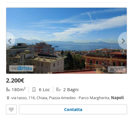
1
/11
2.200€
2
180m
6 Loc
2 Bagni
via tasso, 116, Chiaia, Piazza Amedeo - Parco Margherita,
Napoli
Contatta