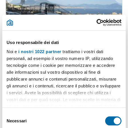
1
/17
1.100€
2
45m
2 Loc
2 Bagni
Uso responsabile dei dati
Via Filippo Palizzi, Arenella,
Vomero
,
Napoli
Noi e
i nostri 1022 partner
trattiamo i vostri dati
personali, ad esempio il vostro numero IP, utilizzando
Contatta
tecnologie come i cookie per memorizzare e accedere
alle informazioni sul vostro dispositivo al fine di
pubblicare annunci e contenuti personalizzati, misurare
gli annunci e i contenuti, ricercare il pubblico e sviluppare
i servizi. Avete la possibilità di scegliere chi utilizza i
vostri dati e per quali scopi. Le vostre scelte in materia di
privacy sono applicabili solo su questa proprietà digitale
in cui avete effettuato le vostre scelte. È possibile
S
modificare o revocare il proprio consenso in qualsiasi
Necessari
e
momento dalla Dichiarazione sui cookie o facendo clic