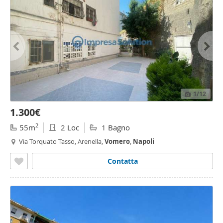
1
/12
1.300€
2
55m
2 Loc
1 Bagno
Via Torquato Tasso, Arenella,
Vomero
,
Napoli
Contatta