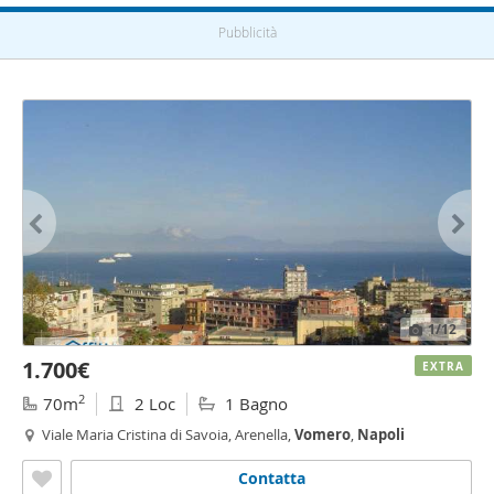
Pubblicità
1
/12
1.700€
EXTRA
2
70m
2 Loc
1 Bagno
Viale Maria Cristina di Savoia, Arenella,
Vomero
,
Napoli
Contatta