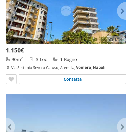
1
/14
1.150€
2
90m
3 Loc
1 Bagno
Via Settimio Severo Caruso, Arenella,
Vomero
,
Napoli
Contatta