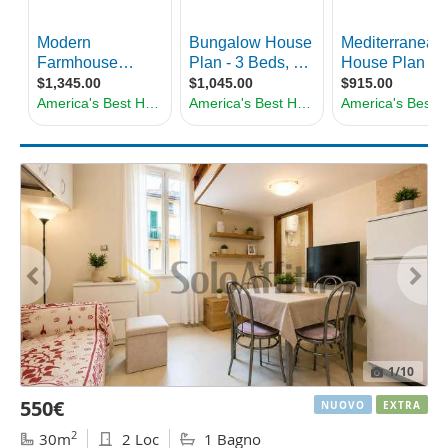
1
/10
550€
NUOVO
EXTRA
2
30m
2 Loc
1 Bagno