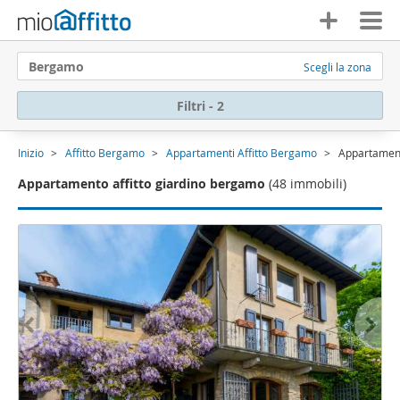
Bergamo
Scegli la zona
Filtri - 2
Inizio
Affitto Bergamo
Appartamenti Affitto Bergamo
Appartament
Appartamento affitto giardino bergamo
(48 immobili)