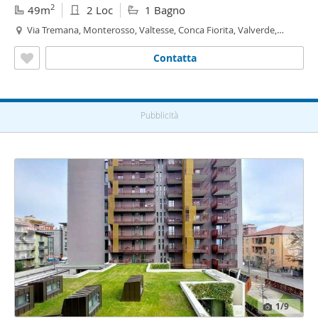
2
49m
2 Loc
1 Bagno
Via Tremana, Monterosso, Valtesse, Conca Fiorita, Valverde,
Bergamo
Contatta
Pubblicità
1
/9