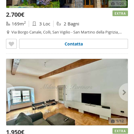
1
/20
2.700€
EXTRA
2
169m
3 Loc
2 Bagni
Via Borgo Canale, Colli, San Vigilio - San Martino della Pigrizia,
Bergamo
Contatta
1
/12
1.950€
EXTRA