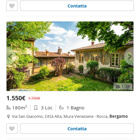
Contatta
1
/20
1.550€
1.700€
2
180m
3 Loc
1 Bagno
Via San Giacomo, Città Alta, Mura Veneziane - Rocca,
Bergamo
Contatta