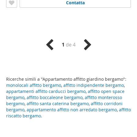
Contatta
1
de 4
Ricerche simili a "Appartamento affitto giardino bergamo":
monolocali affitto bergamo
,
affitto indipendente bergamo
,
appartamenti affitto carducci bergamo
,
affitto open space
bergamo
,
affitto boccaleone bergamo
,
affitto monterosso
bergamo
,
affitto santa caterina bergamo
,
affitto corridoni
bergamo
,
appartamento affitto non arredato bergamo
,
affitto
riscatto bergamo
.