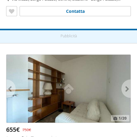
Bergamo
Contatta
Pubblicità
1
/20
655€
750€