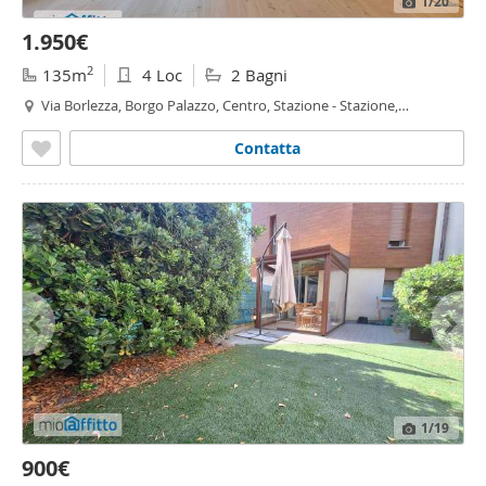
1
/20
1.950€
2
135m
4 Loc
2 Bagni
Via Borlezza, Borgo Palazzo, Centro, Stazione - Stazione,
Bergamo
Contatta
1
/19
900€