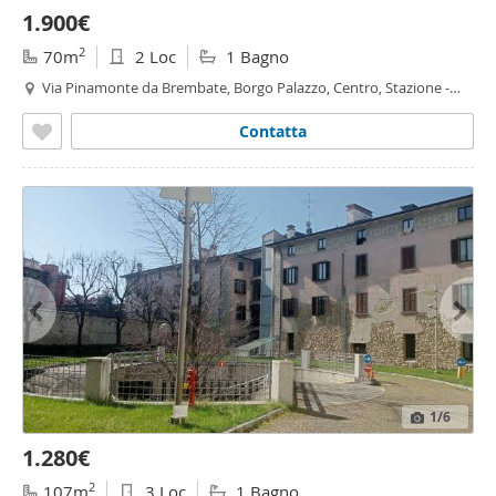
1.900€
2
70m
2 Loc
1 Bagno
Via Pinamonte da Brembate, Borgo Palazzo, Centro, Stazione -
Borgo Palazzo,
Bergamo
Contatta
1
/6
1.280€
2
107m
3 Loc
1 Bagno