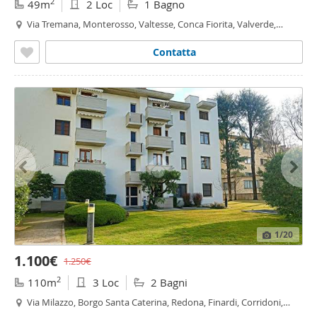
2
49m
2 Loc
1 Bagno
Via Tremana, Monterosso, Valtesse, Conca Fiorita, Valverde,
Bergamo
Contatta
1
/20
1.100€
1.250€
2
110m
3 Loc
2 Bagni
Via Milazzo, Borgo Santa Caterina, Redona, Finardi, Corridoni,
Bergamo