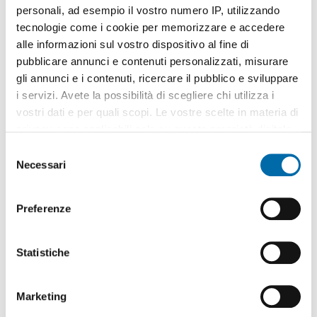
personali, ad esempio il vostro numero IP, utilizzando
tecnologie come i cookie per memorizzare e accedere
alle informazioni sul vostro dispositivo al fine di
pubblicare annunci e contenuti personalizzati, misurare
gli annunci e i contenuti, ricercare il pubblico e sviluppare
1
/17
i servizi. Avete la possibilità di scegliere chi utilizza i
1.900€
vostri dati e per quali scopi. Le vostre scelte in materia di
2
60m
2 Loc
1 Bagno
privacy sono applicabili solo su questa proprietà digitale
in cui avete effettuato le vostre scelte. È possibile
Via Pinamonte da Brembate, Borgo Palazzo, Centro, Stazione -
S
Borgo Palazzo,
Bergamo
modificare o revocare il proprio consenso in qualsiasi
Necessari
e
Contatta
momento dalla Dichiarazione sui cookie o facendo clic
l
sull'icona di attivazione della privacy.
e
Preferenze
z
Con il tuo consenso, vorremmo anche:
i
raccogliere informazioni sulla tua posizione
o
Statistiche
geografica, con un'approssimazione di qualche
n
metro,
e
Marketing
Identificare il tuo dispositivo, scansionandolo
d