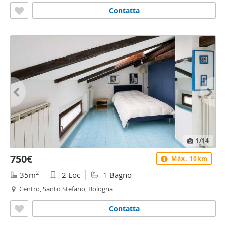
Contatta
1
/14
750€
Máx. 10km
2
35m
2 Loc
1 Bagno
Centro, Santo Stefano, Bologna
Contatta