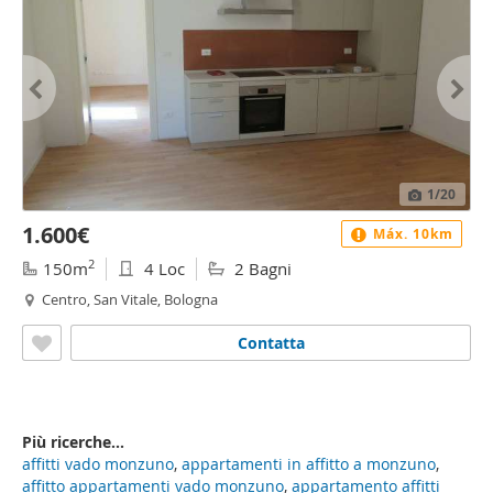
1
/20
1.600€
Máx. 10km
2
150m
4 Loc
2 Bagni
Centro, San Vitale, Bologna
Contatta
Più ricerche...
affitti vado monzuno
,
appartamenti in affitto a monzuno
,
affitto appartamenti vado monzuno
,
appartamento affitti