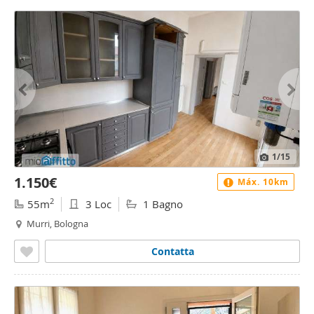
1
/15
1.150€
Máx. 10km
2
55m
3 Loc
1 Bagno
Murri, Bologna
Contatta