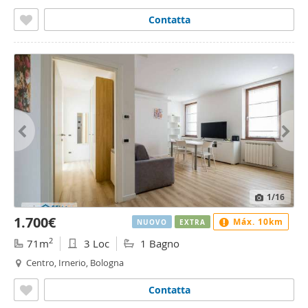
Contatta
1
/16
1.700€
Máx. 10km
NUOVO
EXTRA
2
71m
3 Loc
1 Bagno
Centro, Irnerio, Bologna
Contatta