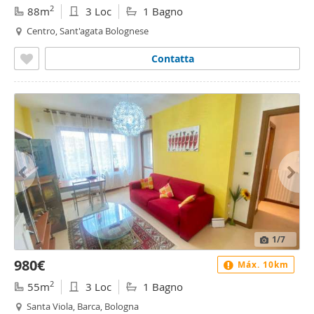
2
88m
3 Loc
1 Bagno
Centro, Sant'agata Bolognese
Contatta
1
/7
980€
Máx. 10km
2
55m
3 Loc
1 Bagno
Santa Viola, Barca, Bologna