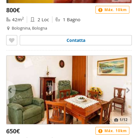
800€
Máx. 10km
2
42m
2 Loc
1 Bagno
Bolognina, Bologna
Contatta
1
/12
650€
Máx. 10km