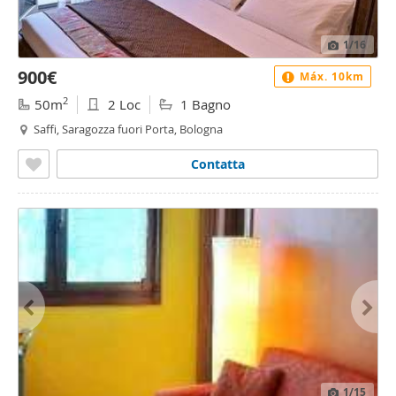
1
/16
900€
Máx. 10km
2
50m
2 Loc
1 Bagno
Saffi, Saragozza fuori Porta, Bologna
Contatta
1
/15