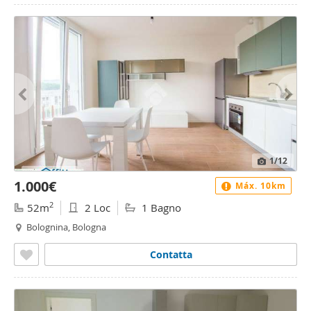
1
/12
1.000€
Máx. 10km
2
52m
2 Loc
1 Bagno
Bolognina, Bologna
Contatta