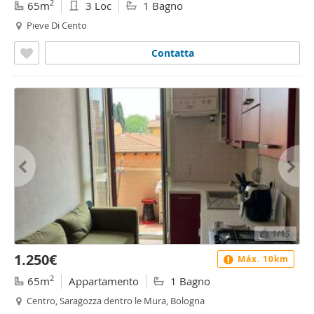
2
65m
3 Loc
1 Bagno
Pieve Di Cento
Contatta
1
/15
1.250€
Máx. 10km
2
65m
Appartamento
1 Bagno
Centro, Saragozza dentro le Mura, Bologna