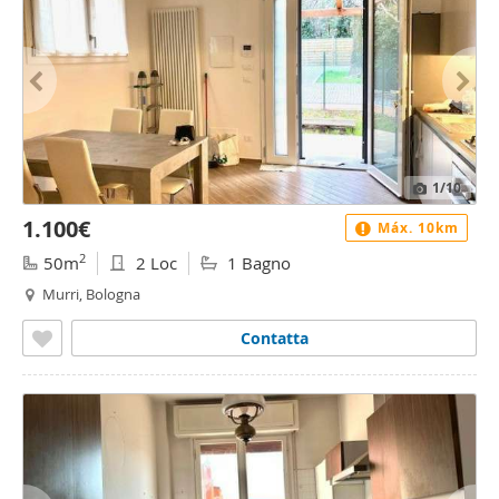
1
/10
1.100€
Máx. 10km
2
50m
2 Loc
1 Bagno
Murri, Bologna
Contatta