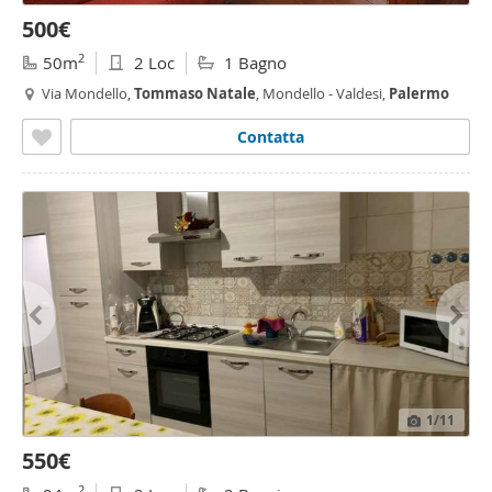
500€
2
50m
2 Loc
1 Bagno
Via Mondello,
Tommaso
Natale
, Mondello - Valdesi,
Palermo
Contatta
1
/11
550€
2