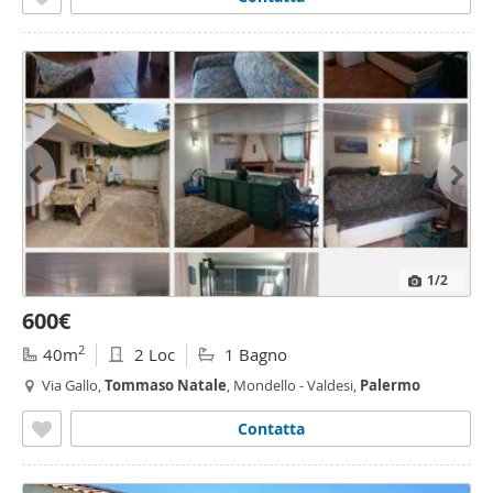
1
/2
600€
2
40m
2 Loc
1 Bagno
Via Gallo,
Tommaso
Natale
, Mondello - Valdesi,
Palermo
Contatta