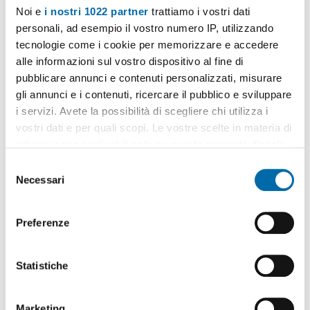
Noi e
i nostri 1022 partner
trattiamo i vostri dati
personali, ad esempio il vostro numero IP, utilizzando
tecnologie come i cookie per memorizzare e accedere
alle informazioni sul vostro dispositivo al fine di
pubblicare annunci e contenuti personalizzati, misurare
gli annunci e i contenuti, ricercare il pubblico e sviluppare
1
/11
i servizi. Avete la possibilità di scegliere chi utilizza i
650€
vostri dati e per quali scopi. Le vostre scelte in materia di
privacy sono applicabili solo su questa proprietà digitale
2
70m
2 Loc
1 Bagno
in cui avete effettuato le vostre scelte. È possibile
S
Via Vello d'Oro,
Tommaso
Natale
, Mondello - Valdesi,
Palermo
modificare o revocare il proprio consenso in qualsiasi
Necessari
e
Contatta
momento dalla Dichiarazione sui cookie o facendo clic
l
sull'icona di attivazione della privacy.
e
Preferenze
z
Con il tuo consenso, vorremmo anche:
i
raccogliere informazioni sulla tua posizione
o
Statistiche
geografica, con un'approssimazione di qualche
n
metro,
e
Marketing