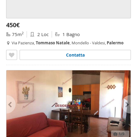
450€
2
75m
2 Loc
1 Bagno
Via Pazienza,
Tommaso
Natale
, Mondello - Valdesi,
Palermo
Contatta
1
/9