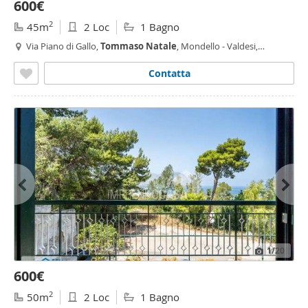
600€
2
45m
2 Loc
1 Bagno
Via Piano di Gallo,
Tommaso
Natale
, Mondello - Valdesi,
Palermo
Contatta
1
/20
600€
2
50m
2 Loc
1 Bagno