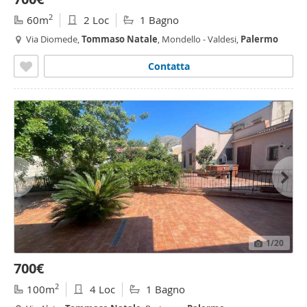
2
60m
2 Loc
1 Bagno
Via Diomede,
Tommaso
Natale
, Mondello - Valdesi,
Palermo
Contatta
1
/20
700€
2
100m
4 Loc
1 Bagno