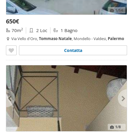
1
/14
650€
2
70m
2 Loc
1 Bagno
Via Vello d'Oro,
Tommaso
Natale
, Mondello - Valdesi,
Palermo
Contatta
1
/8