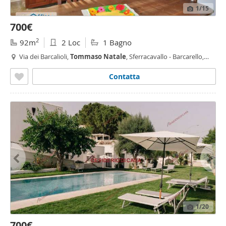
1
/15
700€
2
92m
2 Loc
1 Bagno
Via dei Barcalioli,
Tommaso
Natale
, Sferracavallo - Barcarello,
Palermo
Contatta
1
/20
700€