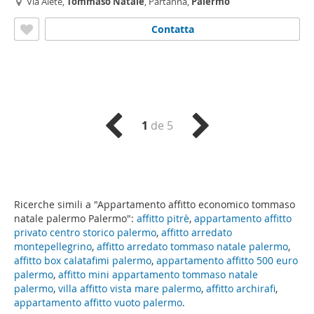
Via Alete,
Tommaso
Natale
, Partanna,
Palermo
Contatta
1
de 5
Ricerche simili a "Appartamento affitto economico tommaso
natale palermo Palermo":
affitto pitrè
,
appartamento affitto
privato centro storico palermo
,
affitto arredato
montepellegrino
,
affitto arredato tommaso natale palermo
,
affitto box calatafimi palermo
,
appartamento affitto 500 euro
palermo
,
affitto mini appartamento tommaso natale
palermo
,
villa affitto vista mare palermo
,
affitto archirafi
,
appartamento affitto vuoto palermo
.