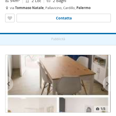
94m
2 Loc
2 Bagni
via
Tommaso
Natale
, Pallavicino, Cardillo,
Palermo
Contatta
Pubblicità
1
/5