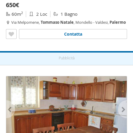
650€
2
60m
2 Loc
1 Bagno
Via Melpomene,
Tommaso
Natale
, Mondello - Valdesi,
Palermo
Contatta
Pubblicità