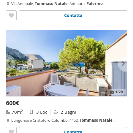
Via Annibale,
Tommaso
Natale
, Addaura,
Palermo
Contatta
1
/20
600€
2
70m
3 Loc
2 Bagni
Lungomare Cristoforo Colombo, 4452,
Tommaso
Natale
,
Addaura,
Palermo
Contatta