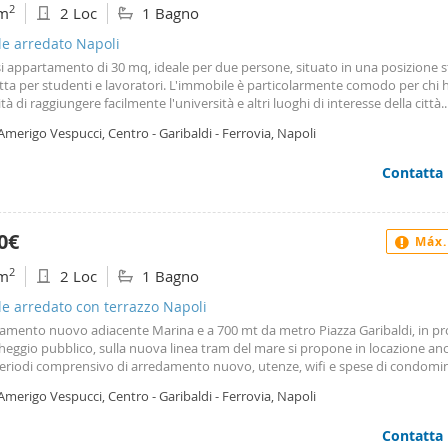
2
m
2 Loc
1 Bagno
le arredato Napoli
si appartamento di 30 mq, ideale per due persone, situato in una posizione s
tta per studenti e lavoratori. L'immobile è particolarmente comodo per chi h
tà di raggiungere facilmente l'università e altri luoghi di interesse della città.
rtamento, recentemente rinnovato e in buone condizioni, è composto da un
Amerigo Vespucci, Centro - Garibaldi - Ferrovia, Napoli
nale, una camera da letto accogliente, un bagno e un balcone. Completamen
o, è pronto per essere abitato da subito. Il canone mensile è di 1000 euro,
Contatta
nsivo di spese condominiali e Wi-Fi, rendendolo una soluzione pratica e co
 cerca un soggiorno temporaneo. La durata del contratto è transitoria, con 
 di un anno e mezzo. Se sei interessato o desideri maggiori informazioni, c
ero 0817644708 3510446427
0€
Máx.
2
m
2 Loc
1 Bagno
le arredato con terrazzo Napoli
amento nuovo adiacente Marina e a 700 mt da metro Piazza Garibaldi, in pr
heggio pubblico, sulla nuova linea tram del mare si propone in locazione an
periodi comprensivo di arredamento nuovo, utenze, wifi e spese di condomin
Amerigo Vespucci, Centro - Garibaldi - Ferrovia, Napoli
Contatta