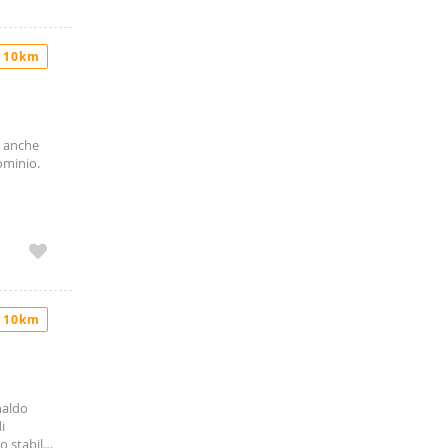
 10km
e anche
ominio.
 10km
naldo
i
o stabile