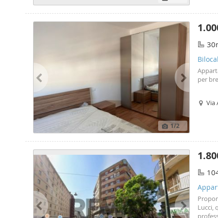
1.00
30
Biloca
Appart
per br
Via 
1
/2
1.80
10
Appar
Propon
Lucci, 
profess