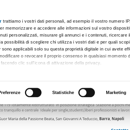
r
trattiamo i vostri dati personali, ad esempio il vostro numero IP
Prezzo
Superficie
Locali
Più filtri - 2
er memorizzare e accedere alle informazioni sul vostro dispositiv
uti personalizzati, misurare gli annunci e i contenuti, ricercare i
o affitto economico barra napoli Napoli
a possibilità di scegliere chi utilizza i vostri dati e per quali scop
 sono applicabili solo su questa proprietà digitale in cui avete eff
immobili)
 modificare o revocare il proprio consenso in qualsiasi momento d
facendo clic sull'icona di attivazione della privacy.
€
remmo anche:
2
m
Appartamento
1 Bagno
ni sulla tua posizione geografica, con un'approssimazione di qu
positivo, scansionandolo attivamente alla ricerca di caratteristiche
Preferenze
Statistiche
Marketing
tamento San giovanni a teduccio
so monolocale Nel Quartiere
Barra
San Giovanni in Via Suor Maria Beata del
e 119 Totalmente Ristrutturato in posizione strategica Stazione a pochi me
 elaborati i tuoi dati personali e imposta le tue preferenze nell
o tranquillo e centrale Ideale per single,studenti,liberi professionisti e lavor
 ritirare il tuo consenso in qualsiasi momento dalla Dichiarazion
nsitorio
Suor Maria della Passione Beata, San Giovanni A Teduccio,
Barra
,
Napoli
rsonalizzare contenuti ed annunci, per fornire funzionalità dei so