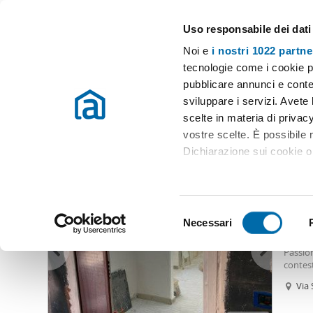
Uso responsabile dei dati
Case e appartamenti in affitto in tutta Italia
Noi e
i nostri 1022 partne
Napoli
Scegli la zona
tecnologie come i cookie p
pubblicare annunci e conten
Inizio
Affitto Napoli
Appartamenti Affitto Napoli
Appartament
sviluppare i servizi. Avete l
scelte in materia di privacy
Appartamento affitto economico barra napoli Napoli
(4 
vostre scelte. È possibile
Dichiarazione sui cookie o 
350
Con il tuo consenso, vor
35
raccogliere informazio
S
Identificare il tuo dis
Necessari
Appar
e
(impronte digitali).
Grazio
l
Passion
Approfondisci come vengono
e
contest
dettagli
. Puoi modificare o
uso tra
z
Via 
i
Utilizziamo i cookie per pe