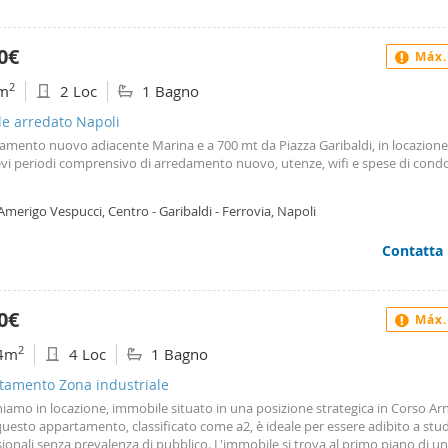
0€
Máx.
2
m
2 Loc
1 Bagno
le arredato Napoli
amento nuovo adiacente Marina e a 700 mt da Piazza Garibaldi, in locazion
evi periodi comprensivo di arredamento nuovo, utenze, wifi e spese di cond
Amerigo Vespucci, Centro - Garibaldi - Ferrovia, Napoli
Contatta
0€
Máx.
2
4m
4 Loc
1 Bagno
tamento Zona industriale
iamo in locazione, immobile situato in una posizione strategica in Corso Ar
questo appartamento, classificato come a2, è ideale per essere adibito a stud
ionali senza prevalenza di pubblico. L'immobile si trova al primo piano di un