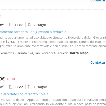
Contatta
ffico. Condividiamo inoltre informazioni sul modo in cui utilizza il 
 occupano di analisi dei dati web, pubblicità e social media, i qual
azioni che ha fornito loro o che hanno raccolto dal suo utilizzo d
€
2
m
4 Loc
2 Bagni
tamento arredato San giovanni a teduccio
nante appartamento ad uso abitativo situato tra il quartiere di San Giovanni
io e
Barra
. Il cespite di circa 40mq, composto da: cucina, camera da letto, c
gni, offre un ambiente confortevole e ben distribuito. Completamente arre
 stile, è pronto per accogliere i suoi nuovi inquilini in un'atmosfera accoglien
 Bernardo Quaranta, 124, San Giovanni A Teduccio,
Barra
,
Napoli
re. La posizione centrale
Contatta
00€
1.100€
2
m
2 Loc
1 Bagno
le arredato con terrazzo Chiaia
- Via Monte di Dio – Appartamento arredato con posto auto in Palazzo Serra
. Nel quartiere San Ferdinando, in Via Monte di Dio, a pochi passi da Piazza