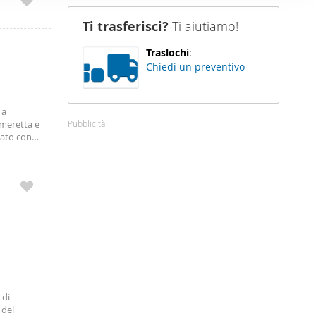
nostro sito
Ti trasferisci?
Ti aiutiamo!
i potrebbero
ei loro
Traslochi
:
Chiedi un preventivo
 a
Pubblicità
ameretta e
dato con
te e
 di
 del