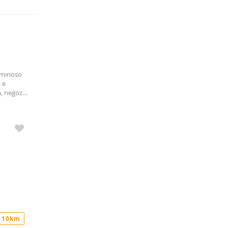
luminoso
 e
a, negozi
 da:
 10km