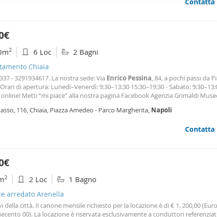
Contatta
ffico. Condividiamo inoltre informazioni sul modo in cui utilizza il 
 occupano di analisi dei dati web, pubblicità e social media, i qual
azioni che ha fornito loro o che hanno raccolto dal suo utilizzo d
0€
2
0m
6 Loc
2 Bagni
tamento Chiaia
337 - 3291934617. La nostra sede: Via
Enrico
Pessina
, 84, a pochi passi da P
Orari di apertura: Lunedì–Venerdì: 9:30–13:30 15:30–19:30 - Sabato: 9:30–13:
 online! Metti “mi piace” alla nostra pagina Facebook Agenzia Grimaldi Muse
a
Seguici su Instagram: @grimaldi_Museo. Invia la tua richiesta: il nostro te
tasso, 116, Chiaia, Piazza Amedeo - Parco Margherita,
Napoli
cato sarà lieto di contattarti con le migliori offerte selezionate per te.
Contatta
0€
2
m
2 Loc
1 Bagno
le arredato Arenella
vi della città. Il canone mensile richiesto per la locazione è di € 1. 200,00 (Eur
ecento 00). La locazione è riservata esclusivamente a conduttori referenziat