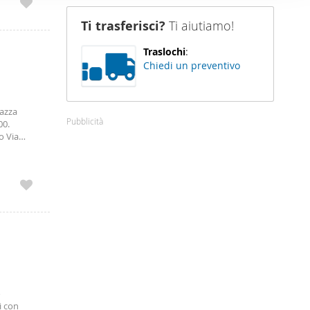
nostro sito
Ti trasferisci?
Ti aiutiamo!
i potrebbero
ei loro
Traslochi
:
Chiedi un preventivo
iazza
Pubblicità
00.
o Via
am
o
i con