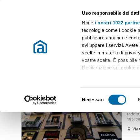
Uso responsabile dei dati
Case e appartamenti in affitto in tutta Italia
Noi e
i nostri 1022 partne
Napoli
Scegli la zona
tecnologie come i cookie p
pubblicare annunci e conten
Inizio
Affitto Napoli
Appartamenti Affitto Napoli
Appartamenti
sviluppare i servizi. Avete l
scelte in materia di privacy
Appartamenti affitto enrico pessina napoli Napoli
(5 immo
vostre scelte. È possibile
Dichiarazione sui cookie o 
1.20
Con il tuo consenso, vor
12
raccogliere informazio
S
Identificare il tuo dis
Necessari
Appar
e
(impronte digitali).
centoci
l
redditu
Approfondisci come vengono
e
195223
dettagli
. Puoi modificare o
Dante. 
z
Via 
Seguici
i
Utilizziamo i cookie per pe