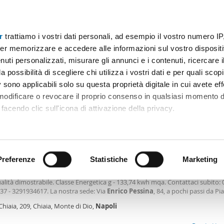
r
trattiamo i vostri dati personali, ad esempio il vostro numero IP
Prezzo
Superficie
Locali
Più filtri - 2
er memorizzare e accedere alle informazioni sul vostro dispositiv
uti personalizzati, misurare gli annunci e i contenuti, ricercare i
 affitto enrico pessina napoli Napoli
a possibilità di scegliere chi utilizza i vostri dati e per quali scop
 sono applicabili solo su questa proprietà digitale in cui avete eff
Ordine Mioaffitto
bili)
 modificare o revocare il proprio consenso in qualsiasi momento d
facendo clic sull'icona di attivazione della privacy.
0€
remmo anche:
2
0m
4 Loc
2 Bagni
ni sulla tua posizione geografica, con un'approssimazione di qu
positivo, scansionandolo attivamente alla ricerca di caratteristiche
Preferenze
Statistiche
Marketing
tamento Chiaia
nquanta 00 mensili). La locazione è riservata ad un pubblico referenziato e 
alità dimostrabile. Classe Energetica g - 133,74 kwh mqa. Contattaci subito: 
 elaborati i tuoi dati personali e imposta le tue preferenze nell
37 - 3291934617. La nostra sede: Via
Enrico
Pessina
, 84, a pochi passi da Pi
 ritirare il tuo consenso in qualsiasi momento dalla Dichiarazion
Orari di apertura: Lunedì–Venerdì: 9:30–13:30 15:30–19:30 - Sabato: 9:30–13:
Chiaia, 209, Chiaia, Monte di Dio,
Napoli
 online! Metti “mi piace” alla nostra
rsonalizzare contenuti ed annunci, per fornire funzionalità dei so