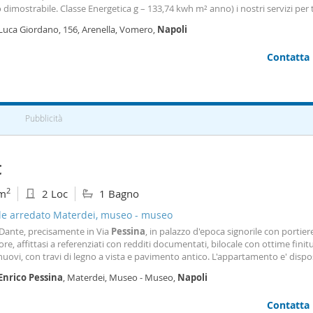
 dimostrabile. Classe Energetica g – 133,74 kwh m² anno) i nostri servizi per 
aci subito: 081. 19522337 - 3291934617. La nostra sede: Via
Enrico
Pessina
,
 Luca Giordano, 156, Arenella, Vomero,
Napoli
assi da Piazza Dante. Orari di
Contatta
Pubblicità
€
2
m
2 Loc
1 Bagno
ale arredato Materdei, museo - museo
 Dante, precisamente in Via
Pessina
, in palazzo d'epoca signorile con portier
re, affittasi a referenziati con redditi documentati, bilocale con ottime finit
nuovi, con travi di legno a vista e pavimento antico. L'appartamento e' dispo
elli ed e' composto da soggiorno con cucina a vista e pavimento d'epoca, c
Enrico
Pessina
, Materdei, Museo - Museo,
Napoli
on travi di legno a vista ed ampio bagno, balconcino con affaccio sull'accade
rti. L'appartamento e' dotato sia di riscaldamento che di aria condizionata, 
Contatta
ce. Il canone e' di euro 950 mensili.