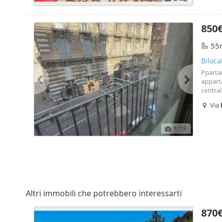
850
55
Biloc
Ppartam
appart
central
e servi
Via
Ampia 
1
/19
Altri immobili che potrebbero interessarti
870