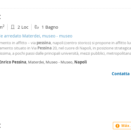
€
2
m
2 Loc
1 Bagno
ale arredato Materdei, museo - museo
ento in affitto – via
pessina
, napoli (centro storico) si propone in affitto 
amento situato in Via
Pessina
20, nel cuore di Napoli, in posizione strategica
issima, a pochi passi dalle principali università, mezzi pubblici, metropolitan
zi di ogni genere. L’immobile, posto al 2° piano senza ascensore, è composto
Enrico
Pessina
, Materdei, Museo - Museo,
Napoli
camera padronale Cameretta
Contatta
€
Máx.