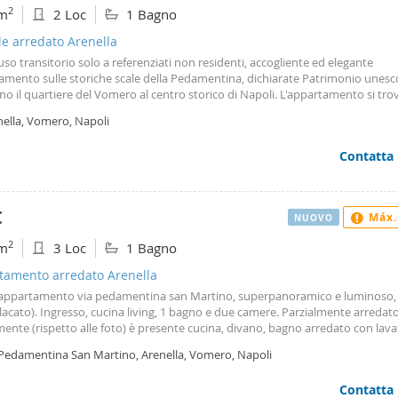
2
m
2 Loc
1 Bagno
le arredato Arenella
 uso transitorio solo a referenziati non residenti, accogliente ed elegante
amento sulle storiche scale della Pedamentina, dichiarate Patrimonio unesc
no il quartiere del Vomero al centro storico di Napoli. L'appartamento si trov
 piano di un palazzo del xvii secolo di architettura barocca napoletana, se
nella, Vomero, Napoli
re, e si affaccia su un giardino di agrumi con veduta sul Vesuvio. Al suo int
gio si sviluppa su due livelli. L'ingresso apre sulla zona living, arredata con un
Contatta
, un comodo divano ad angolo convertibile in letto matrimoniale e una scriv
à accesso alla cucina indipendente, dotata di comfort, tutti gli utensili neces
e e una mensola con sgabelli, perfetti per la colazione. Le scale poste in sog
ono al soppalco dove è posto un letto matrimoniale. Un bagno con vasca d
€
Máx.
NUOVO
er la doccia completa il layout. L'immobile è rifinito ed arredato con cura, d
o di aria condizionata caldo freddo, con porta blindata.
2
m
3 Loc
1 Bagno
tamento arredato Arenella
i appartamento via pedamentina san Martino, superpanoramico e luminoso
acato). Ingresso, cucina living, 1 bagno e due camere. Parzialmente arredato
ente (rispetto alle foto) è presente cucina, divano, bagno arredato con lavat
mobili. Solo persone referenziate e con reddito dimostrabile. Adatto a single
 Pedamentina San Martino, Arenella, Vomero, Napoli
Contatta