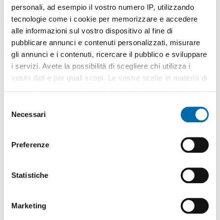
personali, ad esempio il vostro numero IP, utilizzando
tecnologie come i cookie per memorizzare e accedere
alle informazioni sul vostro dispositivo al fine di
pubblicare annunci e contenuti personalizzati, misurare
gli annunci e i contenuti, ricercare il pubblico e sviluppare
1
/20
i servizi. Avete la possibilità di scegliere chi utilizza i
850€
vostri dati e per quali scopi. Le vostre scelte in materia di
2
159m
4 Loc
1 Bagno
privacy sono applicabili solo su questa proprietà digitale
in cui avete effettuato le vostre scelte. È possibile
Via San Martino,
Centro
Storico,
Modena
S
modificare o revocare il proprio consenso in qualsiasi
Necessari
e
Contatta
momento dalla Dichiarazione sui cookie o facendo clic
l
sull'icona di attivazione della privacy.
e
Preferenze
z
Con il tuo consenso, vorremmo anche:
i
raccogliere informazioni sulla tua posizione
o
Statistiche
geografica, con un'approssimazione di qualche
n
metro,
e
Marketing
Identificare il tuo dispositivo, scansionandolo
d