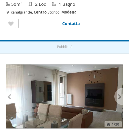
2
50m
2 Loc
1 Bagno
canalgrande,
Centro
Storico,
Modena
Contatta
Pubblicità
1
/20