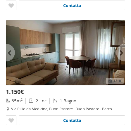
Contatta
1
/10
1.150€
2
65m
2 Loc
1 Bagno
Via Pillio da Medicina, Buon Pastore , Buon Pastore - Parco
Amendola,
Modena
Contatta