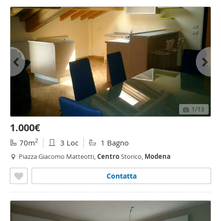
1
/13
1.000€
2
70m
3 Loc
1 Bagno
Piazza Giacomo Matteotti,
Centro
Storico,
Modena
Contatta