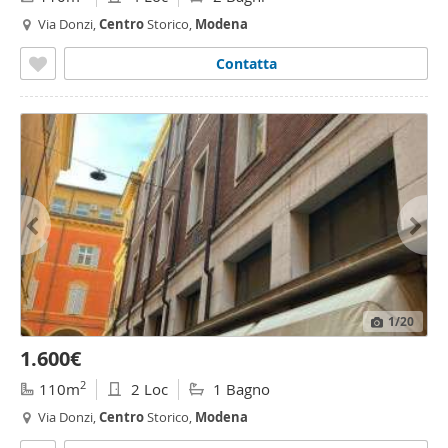
Via Donzi,
Centro
Storico,
Modena
Contatta
1
/20
1.600€
2
110m
2 Loc
1 Bagno
Via Donzi,
Centro
Storico,
Modena