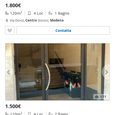
1.800€
2
120m
4 Loc
1 Bagno
Via Donzi,
Centro
Storico,
Modena
Contatta
1
/11
1.500€
2
110m
4 Loc
2 Bagni