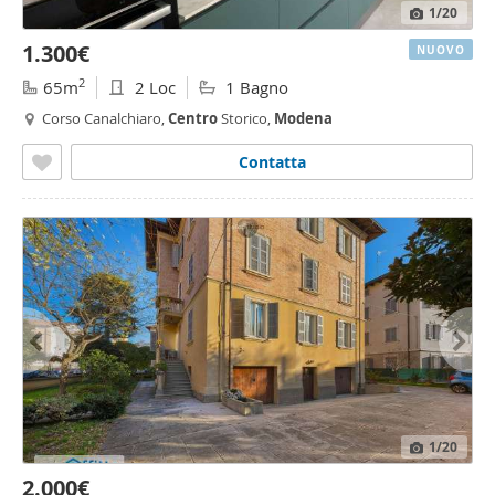
1
/20
1.300€
NUOVO
2
65m
2 Loc
1 Bagno
Corso Canalchiaro,
Centro
Storico,
Modena
Contatta
1
/20
2.000€