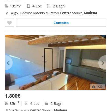
2
135m
4 Loc
2 Bagni
Largo Ludovico Antonio Muratori,
Centro
Storico,
Modena
Contatta
1
/20
1.800€
2
85m
4 Loc
2 Bagni
Via Ganaceto,
Centro
Storico,
Modena