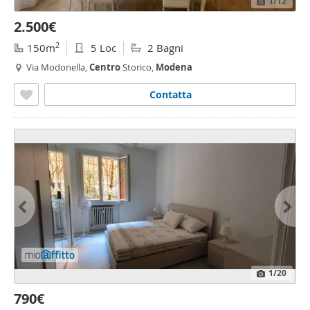
1
/12
2.500€
2
150m
5 Loc
2 Bagni
Via Modonella,
Centro
Storico,
Modena
Contatta
1
/20
790€