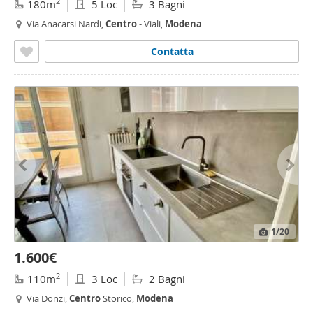
2
180m
5 Loc
3 Bagni
Via Anacarsi Nardi,
Centro
- Viali,
Modena
Contatta
1
/20
1.600€
2
110m
3 Loc
2 Bagni
Via Donzi,
Centro
Storico,
Modena