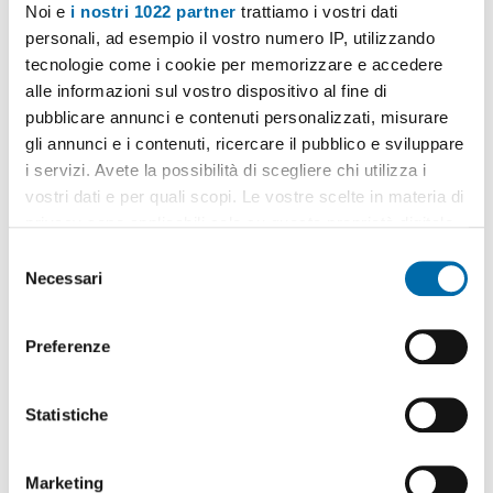
Noi e
i nostri 1022 partner
trattiamo i vostri dati
personali, ad esempio il vostro numero IP, utilizzando
tecnologie come i cookie per memorizzare e accedere
alle informazioni sul vostro dispositivo al fine di
pubblicare annunci e contenuti personalizzati, misurare
gli annunci e i contenuti, ricercare il pubblico e sviluppare
1
/16
i servizi. Avete la possibilità di scegliere chi utilizza i
1.200€
vostri dati e per quali scopi. Le vostre scelte in materia di
2
90m
3 Loc
2 Bagni
privacy sono applicabili solo su questa proprietà digitale
in cui avete effettuato le vostre scelte. È possibile
Via Speranza,
Santa
Viola
, Bologna
S
modificare o revocare il proprio consenso in qualsiasi
Necessari
e
Contatta
momento dalla Dichiarazione sui cookie o facendo clic
l
sull'icona di attivazione della privacy.
e
Preferenze
z
Con il tuo consenso, vorremmo anche:
i
raccogliere informazioni sulla tua posizione
o
Statistiche
geografica, con un'approssimazione di qualche
n
metro,
e
Marketing
Identificare il tuo dispositivo, scansionandolo