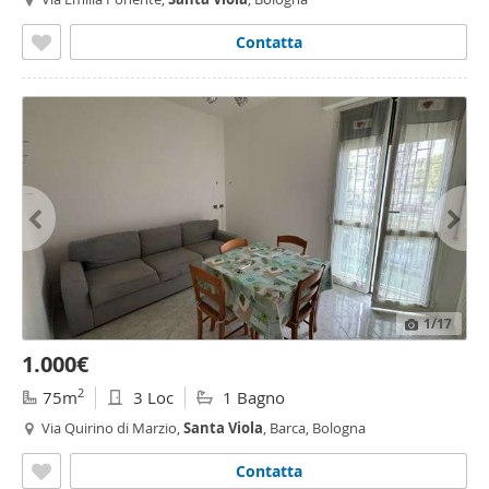
Contatta
1
/17
1.000€
2
75m
3 Loc
1 Bagno
Via Quirino di Marzio,
Santa
Viola
, Barca, Bologna
Contatta