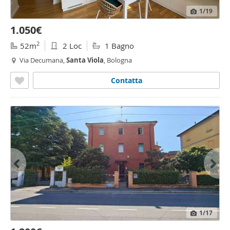
1
/19
1.050€
2
52m
2 Loc
1 Bagno
Via Decumana,
Santa
Viola
, Bologna
Contatta
1
/17