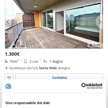
1
/20
1.300€
2
70m
2 Loc
1 Bagno
Via Melozzo da Forlì,
Santa
Viola
, Bologna
Contatta
Uso responsabile dei dati