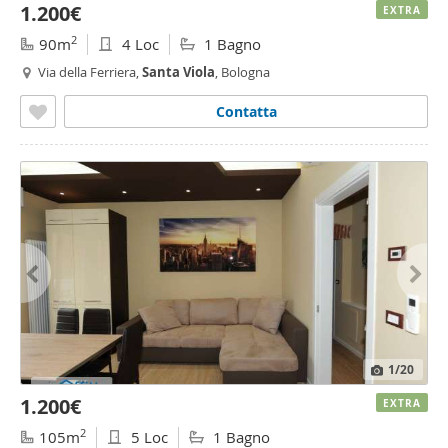
1.200€
EXTRA
2
90m
4 Loc
1 Bagno
Via della Ferriera,
Santa
Viola
, Bologna
Contatta
1
/20
1.200€
EXTRA
2
105m
5 Loc
1 Bagno