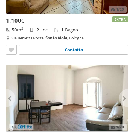
1
/20
1.100€
EXTRA
2
50m
2 Loc
1 Bagno
Via Berretta Rossa,
Santa
Viola
, Bologna
Contatta
1
/20