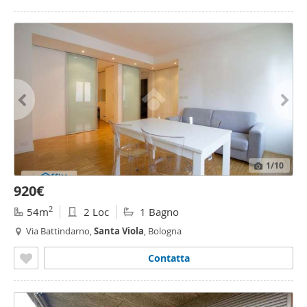
1
/10
920€
2
54m
2 Loc
1 Bagno
Via Battindarno,
Santa
Viola
, Bologna
Contatta