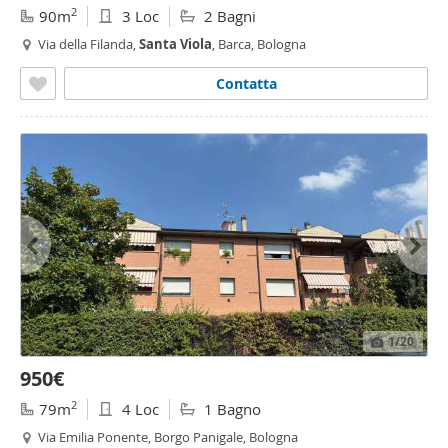
2
90m
3 Loc
2 Bagni
Via della Filanda,
Santa
Viola
, Barca, Bologna
Contatta
1
/20
950€
2
79m
4 Loc
1 Bagno
Via Emilia Ponente, Borgo Panigale, Bologna