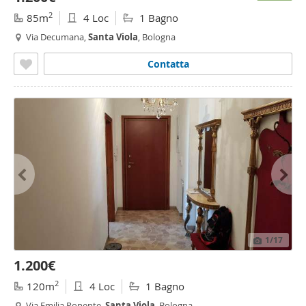
2
85m
4 Loc
1 Bagno
Via Decumana,
Santa
Viola
, Bologna
Contatta
1
/17
1.200€
2
120m
4 Loc
1 Bagno
Via Emilia Ponente,
Santa
Viola
, Bologna