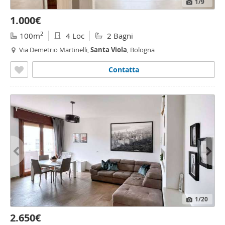
1
/9
1.000€
2
100m
4 Loc
2 Bagni
Via Demetrio Martinelli,
Santa
Viola
, Bologna
Contatta
1
/20
2.650€