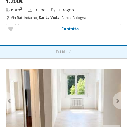
1.200€
2
60m
3 Loc
1 Bagno
Via Battindarno,
Santa
Viola
, Barca, Bologna
Contatta
Pubblicità