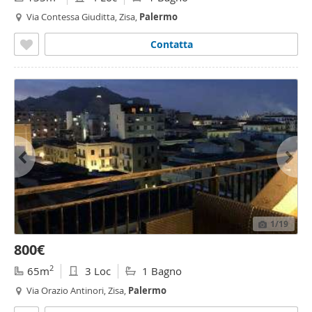
Via Contessa Giuditta, Zisa,
Palermo
Contatta
1
/19
800€
2
65m
3 Loc
1 Bagno
Via Orazio Antinori, Zisa,
Palermo