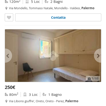
2
120m
5 Loc
2 Bagni
Via Mondello, Tommaso Natale, Mondello - Valdesi,
Palermo
Contatta
1
/10
250€
2
80m
3 Loc
1 Bagno
Via Liborio giuffre', Oreto, Oreto - Perez,
Palermo