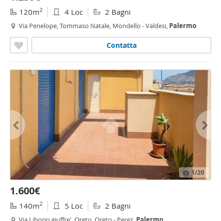
2
120m
4 Loc
2 Bagni
Via Penelope, Tommaso Natale, Mondello - Valdesi,
Palermo
Contatta
1
/20
1.600€
2
140m
5 Loc
2 Bagni
Via Liborio giuffre', Oreto, Oreto - Perez,
Palermo