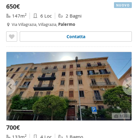
650€
NUOVO
2
147m
6 Loc
2 Bagni
Via Villagrazia, Villagrazia,
Palermo
Contatta
1
/20
700€
2
133m
4 Loc
1 Bagno