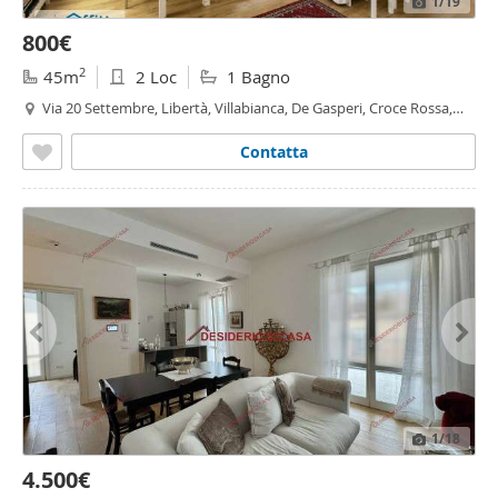
1
/19
800€
2
45m
2 Loc
1 Bagno
Via 20 Settembre, Libertà, Villabianca, De Gasperi, Croce Rossa,
Sciuti, Politeama - Politeama - Ruggiero Settimo,
Palermo
Contatta
1
/18
4.500€