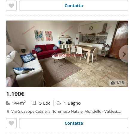
Contatta
1
/15
1.190€
2
144m
5 Loc
1 Bagno
Via Giuseppe Catinella, Tommaso Natale, Mondello - Valdesi,
Palermo
Contatta