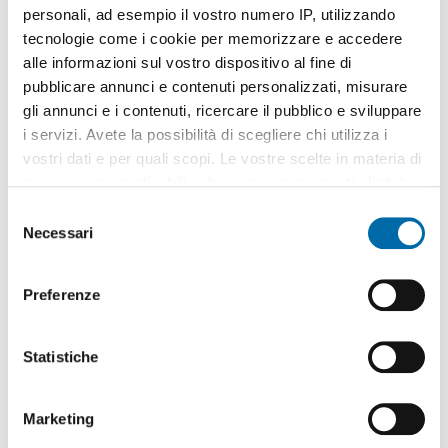
personali, ad esempio il vostro numero IP, utilizzando
tecnologie come i cookie per memorizzare e accedere
alle informazioni sul vostro dispositivo al fine di
pubblicare annunci e contenuti personalizzati, misurare
gli annunci e i contenuti, ricercare il pubblico e sviluppare
1
/10
i servizi. Avete la possibilità di scegliere chi utilizza i
2.000€
vostri dati e per quali scopi. Le vostre scelte in materia di
2
116m
3 Loc
2 Bagni
privacy sono applicabili solo su questa proprietà digitale
in cui avete effettuato le vostre scelte. È possibile
Via 12 Gennaio, Libertà, Villabianca, De Gasperi, Croce Rossa,
S
Sciuti, Politeama - Politeama - Ruggiero Settimo,
Palermo
modificare o revocare il proprio consenso in qualsiasi
Necessari
e
Contatta
momento dalla Dichiarazione sui cookie o facendo clic
l
sull'icona di attivazione della privacy.
e
Preferenze
z
Con il tuo consenso, vorremmo anche:
i
raccogliere informazioni sulla tua posizione
o
Statistiche
geografica, con un'approssimazione di qualche
n
metro,
e
Marketing
Identificare il tuo dispositivo, scansionandolo
d