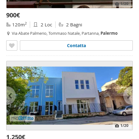
1
/20
900€
2
120m
2 Loc
2 Bagni
Via Abate Palmerio, Tommaso Natale, Partanna,
Palermo
Contatta
1
/20
1.250€