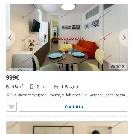
1
/10
999€
2
48m
2 Loc
1 Bagno
Via Richard Wagner, Libertà, Villabianca, De Gasperi, Croce Rossa,
Sciuti, Politeama - Politeama - Ruggiero Settimo,
Palermo
Contatta