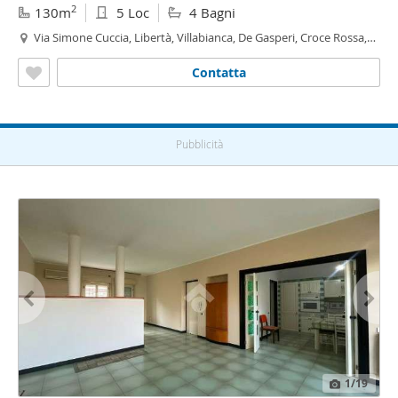
2
130m
5 Loc
4 Bagni
Via Simone Cuccia, Libertà, Villabianca, De Gasperi, Croce Rossa,
Sciuti, Politeama - Libertà - Villabianca,
Palermo
Contatta
Pubblicità
1
/19