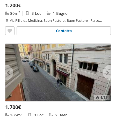
1.200€
2
80m
3 Loc
1 Bagno
Via Pillio da Medicina, Buon Pastore , Buon Pastore - Parco
Amendola,
Modena
Contatta
1
/13
1.700€
2
105m
3 Loc
2 Bagni