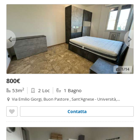
1
/14
800€
2
53m
2 Loc
1 Bagno
Via Emilio Giorgi, Buon Pastore , Sant'Agnese - Università,
Modena
Contatta