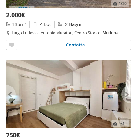
1
/20
2.000€
2
135m
4 Loc
2 Bagni
Largo Ludovico Antonio Muratori, Centro Storico,
Modena
Contatta
1
/8
750€