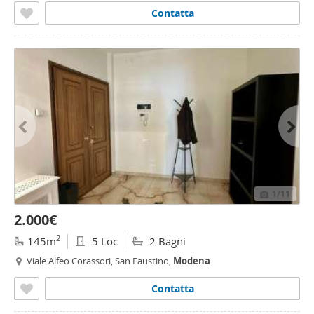
Contatta
1
/11
2.000€
2
145m
5 Loc
2 Bagni
Viale Alfeo Corassori, San Faustino,
Modena
Contatta