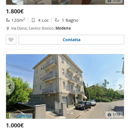
1
/20
1.800€
2
120m
4 Loc
1 Bagno
Via Donzi, Centro Storico,
Modena
Contatta
1
/19
1.000€