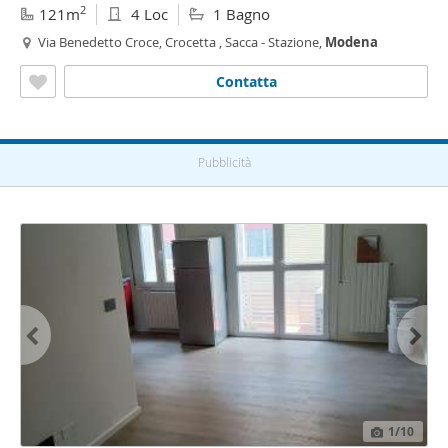
2
121m
4 Loc
1 Bagno
Via Benedetto Croce, Crocetta , Sacca - Stazione,
Modena
Contatta
Pubblicità
1
/10