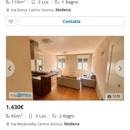
2
110m
2 Loc
1 Bagno
Via Donzi, Centro Storico,
Modena
Contatta
1
/20
1.430€
2
80m
3 Loc
2 Bagni
Via Modonella, Centro Storico,
Modena