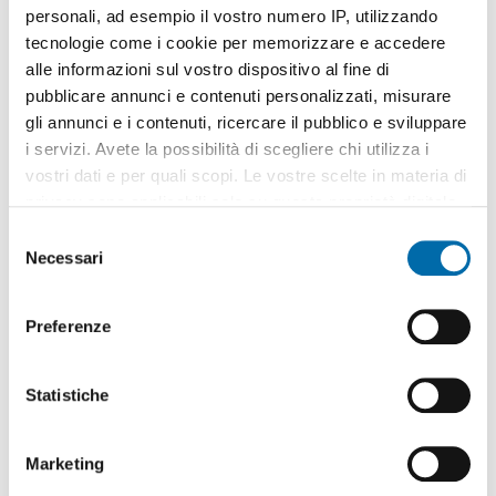
personali, ad esempio il vostro numero IP, utilizzando
tecnologie come i cookie per memorizzare e accedere
alle informazioni sul vostro dispositivo al fine di
pubblicare annunci e contenuti personalizzati, misurare
gli annunci e i contenuti, ricercare il pubblico e sviluppare
1
/10
i servizi. Avete la possibilità di scegliere chi utilizza i
1.000€
vostri dati e per quali scopi. Le vostre scelte in materia di
2
50m
2 Loc
1 Bagno
privacy sono applicabili solo su questa proprietà digitale
in cui avete effettuato le vostre scelte. È possibile
Largo Nobel, Villaggio Giardino, Cognento, Cittanova, Baggiovara -
S
Villaggio Giardino,
Modena
modificare o revocare il proprio consenso in qualsiasi
Necessari
e
Contatta
momento dalla Dichiarazione sui cookie o facendo clic
l
sull'icona di attivazione della privacy.
e
Preferenze
z
Con il tuo consenso, vorremmo anche:
i
raccogliere informazioni sulla tua posizione
o
Statistiche
geografica, con un'approssimazione di qualche
n
metro,
e
Marketing
Identificare il tuo dispositivo, scansionandolo
d