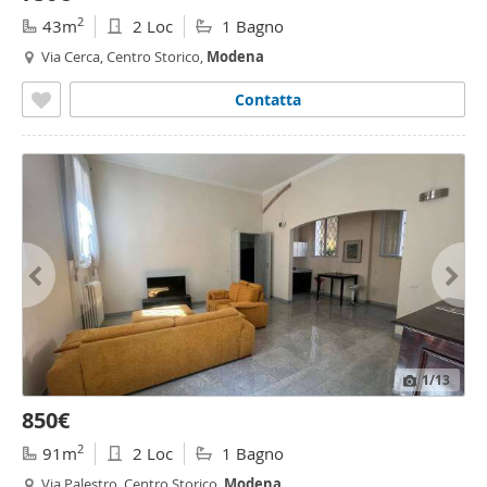
2
43m
2 Loc
1 Bagno
Via Cerca, Centro Storico,
Modena
Contatta
1
/13
850€
2
91m
2 Loc
1 Bagno
Via Palestro, Centro Storico,
Modena