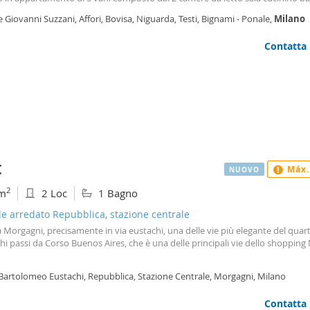
zino Canoni mensili: Camera singola: €
500
mese Camera doppia: €600 mese
e Giovanni Suzzani, Affori, Bovisa, Niguarda, Testi, Bignami - Ponale,
Milano
niali: €80 mese. L’appartamento è inserito nel progetto “milano Abitare” d
di Milano con contratto a canone concordato. Zona tranquilla, ben servita 
Contatta
rdi, ideale per studenti e lavoratori.
€
Máx.
NUOVO
2
m
2 Loc
1 Bagno
le arredato Repubblica, stazione centrale
 Morgagni, precisamente in via eustachi, una delle vie più elegante del quarti
hi passi da Corso Buenos Aires, che è una delle principali vie dello shopping
 Bartolomeo Eustachi, Repubblica, Stazione Centrale, Morgagni, Milano
Contatta