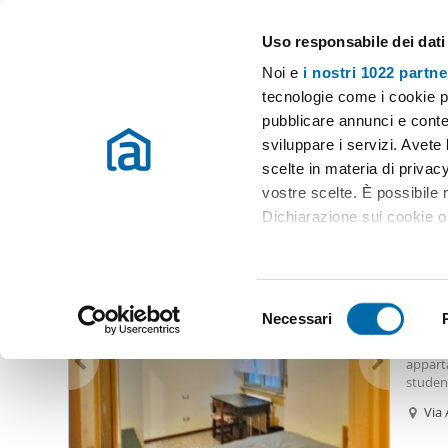
Uso responsabile dei dati
Case e appartamenti in affitto in tutta Italia
Noi e
i nostri 1022 partne
Milano
Scegli la zona
tecnologie come i cookie p
pubblicare annunci e conten
Inizio
Affitto Milano
Appartamenti Affitto Milano
Appartament
sviluppare i servizi. Avete l
scelte in materia di privacy
Appartamento affitto 500 euro milano
(6 immobili)
vostre scelte. È possibile
Dichiarazione sui cookie o 
500
Con il tuo consenso, vor
90
raccogliere informazio
S
Identificare il tuo dis
Necessari
Appart
e
(impronte digitali).
Sognoca
l
apparta
Approfondisci come vengono
e
student
dettagli
. Puoi modificare o
massimo
z
Via 
forno p
i
Forl
mentre 
Utilizziamo i cookie per pe