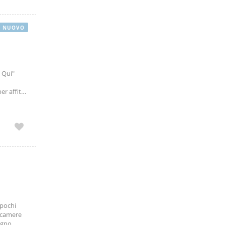
NUOVO
a Qui"
r affitti
 pochi
2 camere
agno