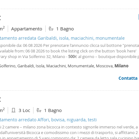
€
2
m
Appartamento
1 Bagno
tamento arredata Garibaldi, isola, maciachini, monumentale
isponibile da: 06 08 2026 Per prenotare l'annuncio clicca sul bottone "prenot
vailable from: 06 08 2026 to book the listing click on the button 'book here'
ry shop in Via Solferino 32, Milano -
500
€ al giorno – boutique disponibile pe
ieri. Nel cuore di Milano, in Via Solferino 32, questa boutique di circa 25 mq
Solferino, Garibaldi, Isola, Maciachini, Monumentale, Moscova,
Milano
enta una soluzione ideale per chi
Contatta
€
2
m
3 Loc
1 Bagno
amento arredato Affori, bovisa, niguarda, testi
si 2 camere – milano zona bicocca in contesto signorile immerso nel verde, a
dall’università Bicocca e comodissimo con i mezzi di trasporto, si affittano 
to in appartamento di 5 vani composto da: 2 camere da letto sala cucinino b