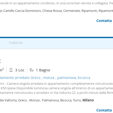
evole in un appartamento condiviso, in una zona ben servita e collegata. Pe
zioni o per fissare una visita non esitate a contattarci al 3401797252 o
go Camillo Caccia Dominioni, Chiesa Rossa, Cermenate, Ripamonti, Ripamonti
dazione Prada,
Milano
Contatta
Pubblicità
€
2
m
3 Loc
1 Bagno
tamento arredato Greco , monza , palmanova, bicocca
ro - Camera singola arredata in appartamento completamente ristrutturat
 €50 spese Disponibile luminosa camera singola all'interno di un appartam
amente ristrutturato e arredato in Via Valtorta 22, a pochi minuti dalla fer
ro. La camera è arredata con: letto singolo, secondo letto estraibile per osp
dei Valtorta, Greco , Monza , Palmanova, Bicocca, Turro,
Milano
onali, ampia scrivania e armadio. L'appartamento
Contatta