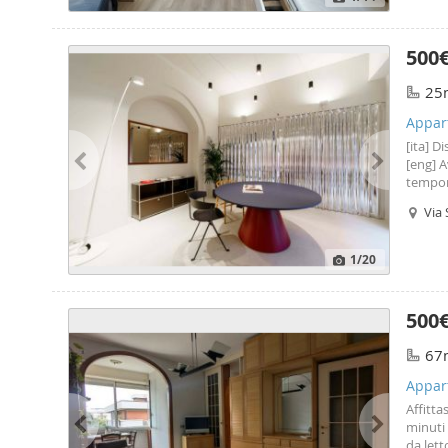
500
25
Appar
[ita] D
[eng] A
tempora
giornal
Via 
rappres
1
/20
500
67
Appart
Affitta
minuti 
da let