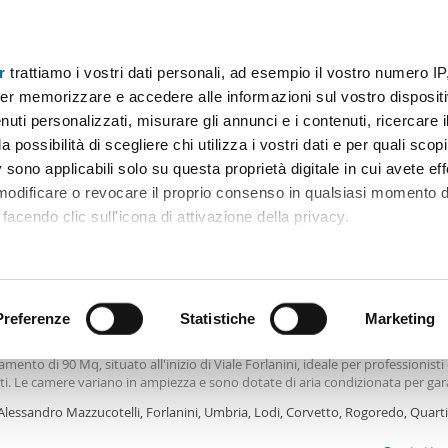
r
trattiamo i vostri dati personali, ad esempio il vostro numero IP
A 500€
Superficie
Locali
Più filtri - 2
er memorizzare e accedere alle informazioni sul vostro dispositiv
uti personalizzati, misurare gli annunci e i contenuti, ricercare i
o affitto 500 euro milano
a possibilità di scegliere chi utilizza i vostri dati e per quali scop
 sono applicabili solo su questa proprietà digitale in cui avete eff
Ordine Mioaffitto
 modificare o revocare il proprio consenso in qualsiasi momento d
facendo clic sull'icona di attivazione della privacy.
€
remmo anche:
2
m
3 Loc
1 Bagno
ni sulla tua posizione geografica, con un'approssimazione di qu
positivo, scansionandolo attivamente alla ricerca di caratteristiche
Preferenze
Statistiche
Marketing
amento arredato Forlanini, umbria, lodi, corvetto, rogoredo
sa imm. Re propone in affitto, in condivisione, tre camere all'interno di un
mento di 90 Mq, situato all'inizio di Viale Forlanini, ideale per professionisti
 elaborati i tuoi dati personali e imposta le tue preferenze nell
i. Le camere variano in ampiezza e sono dotate di aria condizionata per gara
 ritirare il tuo consenso in qualsiasi momento dalla Dichiarazion
 comfort. La cucina è completamente attrezzata con lavastoviglie, frigorife
Alessandro Mazzucotelli, Forlanini, Umbria, Lodi, Corvetto, Rogoredo, Quart
er soddisfare tutte le esigenze culinarie. Il bagno è dotato di doccia e lavatri
anini,
Milano
è disponibile anche un ripostiglio e una cantina per lo stoccaggio extra.
rsonalizzare contenuti ed annunci, per fornire funzionalità dei so