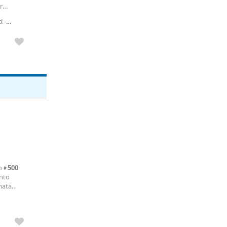
r
 -
o €
500
ento
mata
iti