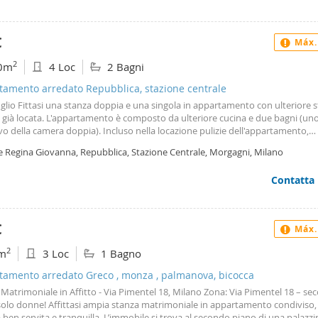
€
Máx.
2
0m
4 Loc
2 Bagni
tamento arredato Repubblica, stazione centrale
uglio Fittasi una stanza doppia e una singola in appartamento con ulteriore 
a già locata. L'appartamento è composto da ulteriore cucina e due bagni (un
vo della camera doppia). Incluso nella locazione pulizie dell'appartamento,
damento, condominio e wifi. Intero appartamento dotato di biancheria da let
le Regina Giovanna, Repubblica, Stazione Centrale, Morgagni, Milano
stoviglie pentole ecc. Lo stabile è ben abitato quindi non si possono tollera
tamenti che arrechino disturbo ad altri o che vadano contro il regolament
Contatta
niale come feste (solo cene tranquille) o rumori esagerati come tv radio ad
 No affitti brevi. Se studenti garanzia di un genitore.
€
Máx.
2
m
3 Loc
1 Bagno
tamento arredato Greco , monza , palmanova, bicocca
Matrimoniale in Affitto - Via Pimentel 18, Milano Zona: Via Pimentel 18 – s
solo donne! Affittasi ampia stanza matrimoniale in appartamento condiviso,
 ben servita e tranquilla. L’immobile si trova al secondo piano di una palazzi