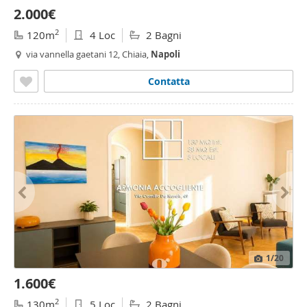
2.000€
2
120m
4 Loc
2 Bagni
via vannella gaetani 12, Chiaia,
Napoli
Contatta
1
/20
1.600€
2
130m
5 Loc
2 Bagni