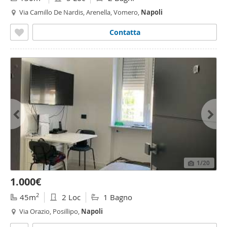
Via Camillo De Nardis, Arenella, Vomero,
Napoli
Contatta
1
/20
1.000€
2
45m
2 Loc
1 Bagno
Via Orazio, Posillipo,
Napoli