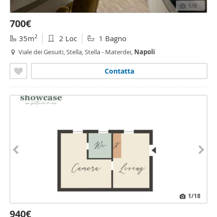
1
/6
700€
2
35m
2 Loc
1 Bagno
Viale dei Gesuiti, Stella, Stella - Materdei,
Napoli
Contatta
1
/18
940€