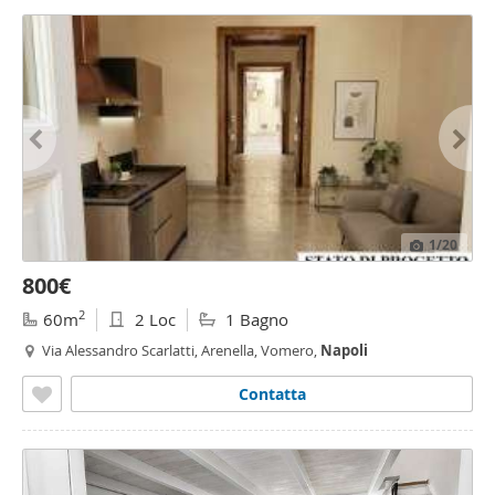
1
/20
800€
2
60m
2 Loc
1 Bagno
Via Alessandro Scarlatti, Arenella, Vomero,
Napoli
Contatta