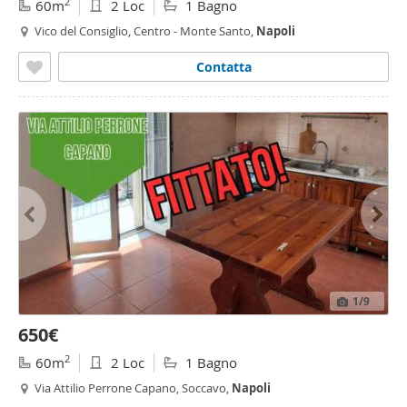
2
60m
2 Loc
1 Bagno
Vico del Consiglio, Centro - Monte Santo,
Napoli
Contatta
1
/9
650€
2
60m
2 Loc
1 Bagno
Via Attilio Perrone Capano, Soccavo,
Napoli