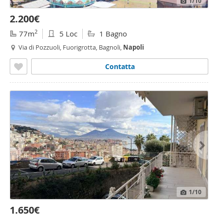
1
/10
2.200€
2
77m
5 Loc
1 Bagno
Via di Pozzuoli, Fuorigrotta, Bagnoli,
Napoli
Contatta
1
/10
1.650€