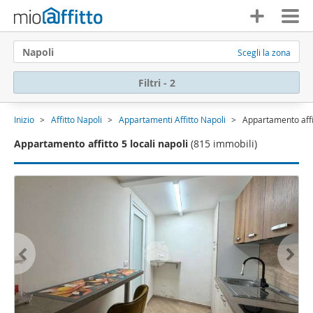
Napoli
Scegli la zona
Filtri - 2
Inizio
Affitto Napoli
Appartamenti Affitto Napoli
Appartamento affit
Appartamento affitto 5 locali napoli
(815 immobili)