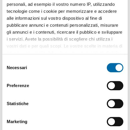
personali, ad esempio il vostro numero IP, utilizzando
tecnologie come i cookie per memorizzare e accedere
alle informazioni sul vostro dispositivo al fine di
pubblicare annunci e contenuti personalizzati, misurare
gli annunci e i contenuti, ricercare il pubblico e sviluppare
1
/11
i servizi. Avete la possibilità di scegliere chi utilizza i
750€
NUOVO
vostri dati e per quali scopi. Le vostre scelte in materia di
2
35m
2 Loc
1 Bagno
privacy sono applicabili solo su questa proprietà digitale
in cui avete effettuato le vostre scelte. È possibile
Via Augusto De Martino, Colli Aminei, Capodimonte, Ponti Rossi -
S
Colli Aminei - Capodimonte,
Napoli
modificare o revocare il proprio consenso in qualsiasi
Necessari
e
Contatta
momento dalla Dichiarazione sui cookie o facendo clic
l
sull'icona di attivazione della privacy.
e
Preferenze
z
Con il tuo consenso, vorremmo anche:
i
raccogliere informazioni sulla tua posizione
o
Statistiche
geografica, con un'approssimazione di qualche
n
metro,
e
Marketing
Identificare il tuo dispositivo, scansionandolo
d