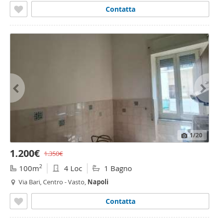
Contatta
1
/20
1.200€
1.350€
2
100m
4 Loc
1 Bagno
Via Bari, Centro - Vasto,
Napoli
Contatta