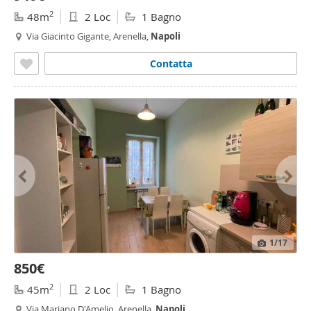
2
48m
2 Loc
1 Bagno
Via Giacinto Gigante, Arenella,
Napoli
Contatta
1
/17
850€
2
45m
2 Loc
1 Bagno
Via Mariano D'Amelio, Arenella,
Napoli