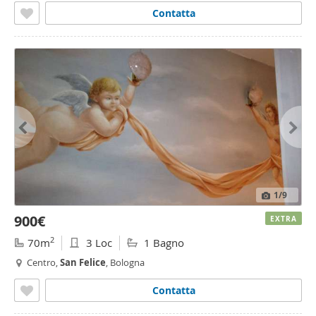
Contatta
1
/9
900€
EXTRA
2
70m
3 Loc
1 Bagno
Centro,
San
Felice
, Bologna
Contatta