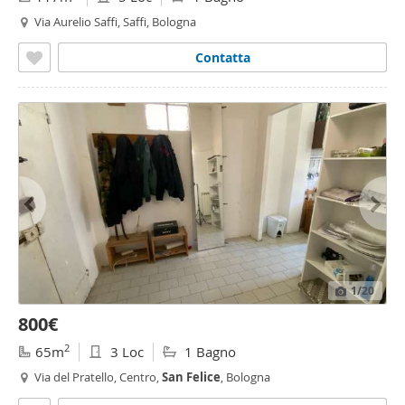
Via Aurelio Saffi, Saffi, Bologna
Contatta
1
/20
800€
2
65m
3 Loc
1 Bagno
Via del Pratello, Centro,
San
Felice
, Bologna