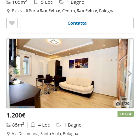
2
105m
5 Loc
1 Bagno
Piazza di Porta
San
Felice
, Centro,
San
Felice
, Bologna
Contatta
1
/20
1.200€
EXTRA
2
85m
4 Loc
1 Bagno
Via Decumana, Santa Viola, Bologna