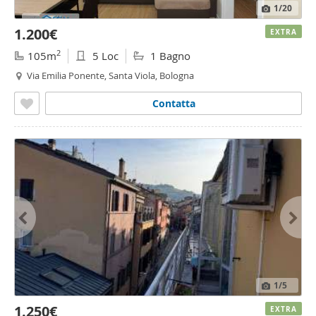
1
/20
1.200€
EXTRA
2
105m
5 Loc
1 Bagno
Via Emilia Ponente, Santa Viola, Bologna
Contatta
1
/5
1.250€
EXTRA