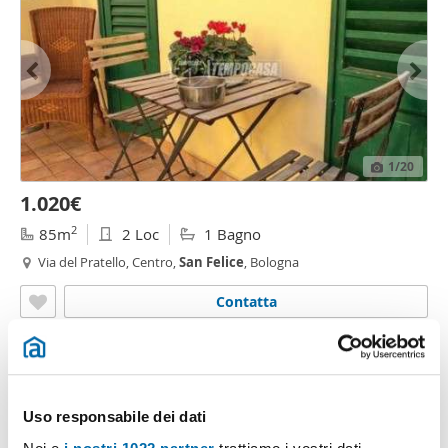
1
/20
1.020€
2
85m
2 Loc
1 Bagno
Via del Pratello, Centro,
San
Felice
, Bologna
Contatta
Uso responsabile dei dati