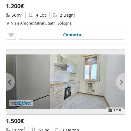
1.200€
2
66m
4 Loc
2 Bagni
Viale Antonio Silvani, Saffi, Bologna
Contatta
1
/18
1.500€
2
117m
5 Loc
1 Bagno