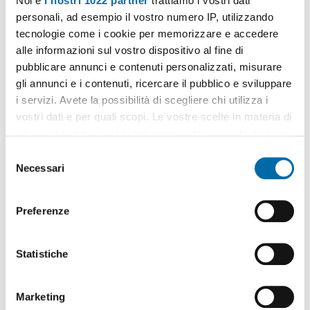
Noi e
i nostri 1022 partner
trattiamo i vostri dati
personali, ad esempio il vostro numero IP, utilizzando
tecnologie come i cookie per memorizzare e accedere
alle informazioni sul vostro dispositivo al fine di
pubblicare annunci e contenuti personalizzati, misurare
1
/13
gli annunci e i contenuti, ricercare il pubblico e sviluppare
950€
i servizi. Avete la possibilità di scegliere chi utilizza i
vostri dati e per quali scopi. Le vostre scelte in materia di
2
62m
3 Loc
1 Bagno
privacy sono applicabili solo su questa proprietà digitale
Via delle Lame, Centro,
San
Felice
, Bologna
in cui avete effettuato le vostre scelte. È possibile
S
modificare o revocare il proprio consenso in qualsiasi
Necessari
Contatta
e
momento dalla Dichiarazione sui cookie o facendo clic
l
sull'icona di attivazione della privacy.
e
Preferenze
z
Con il tuo consenso, vorremmo anche:
i
raccogliere informazioni sulla tua posizione
o
Statistiche
geografica, con un'approssimazione di qualche
n
metro,
e
Marketing
Identificare il tuo dispositivo, scansionandolo
d