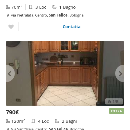
2
70m
3 Loc
1 Bagno
via Pietralata, Centro,
San
Felice
, Bologna
Contatta
1
/9
790€
EXTRA
2
120m
4 Loc
2 Bagni
Via Sant'Isaia, Centro,
San
Felice
, Bologna