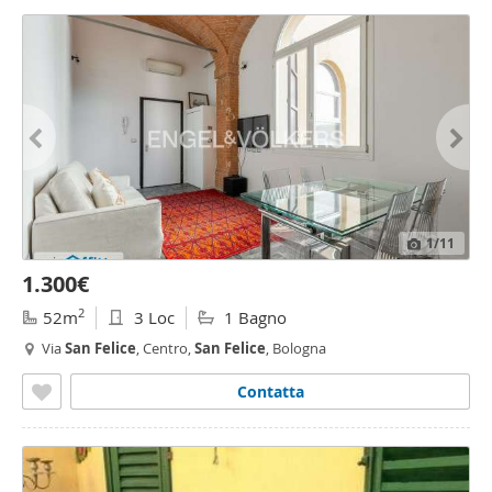
1
/11
1.300€
2
52m
3 Loc
1 Bagno
Via
San
Felice
, Centro,
San
Felice
, Bologna
Contatta