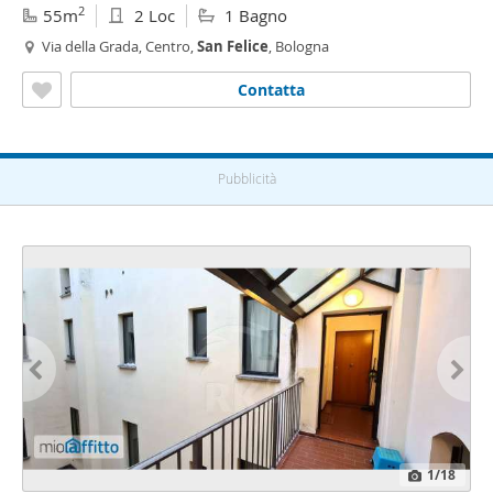
2
55m
2 Loc
1 Bagno
Via della Grada, Centro,
San
Felice
, Bologna
Contatta
Pubblicità
1
/18