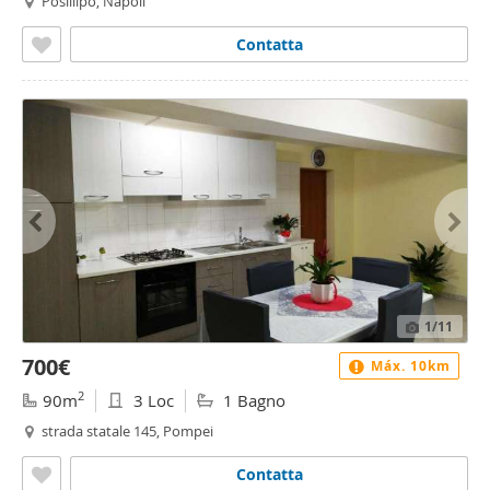
Posillipo, Napoli
Contatta
1
/11
700€
Máx. 10km
2
90m
3 Loc
1 Bagno
strada statale 145, Pompei
Contatta