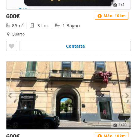
1
/2
600€
Máx. 10km
2
85m
3 Loc
1 Bagno
Quarto
Contatta
1
/20
600€
Máx. 10km