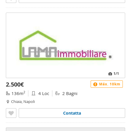
1
/1
2.500€
Máx. 10km
2
136m
4 Loc
2 Bagni
Chiaia, Napoli
Contatta