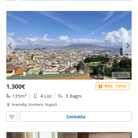
1
/20
1.300€
Máx. 10km
2
135m
4 Loc
3 Bagni
Arenella, Vomero, Napoli
Contatta