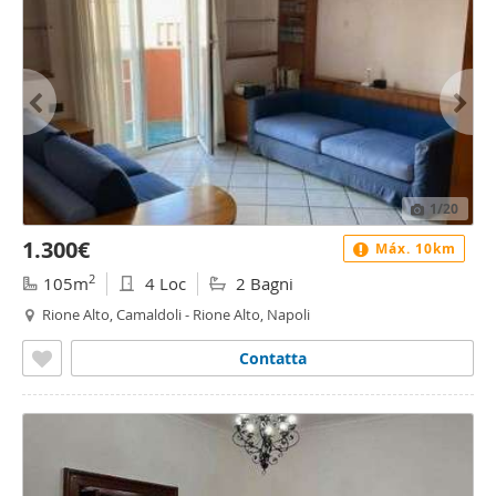
1
/20
1.300€
Máx. 10km
2
105m
4 Loc
2 Bagni
Rione Alto, Camaldoli - Rione Alto, Napoli
Contatta