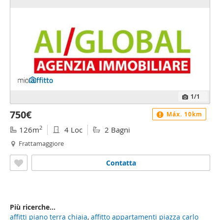
1
/1
750€
Máx. 10km
2
126m
4 Loc
2 Bagni
Frattamaggiore
Contatta
Più ricerche...
affitti piano terra chiaia
,
affitto appartamenti piazza carlo