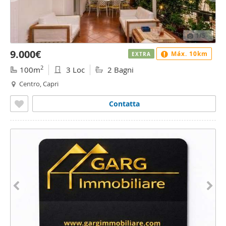
1
/5
9.000€
Máx. 10km
EXTRA
2
100m
3 Loc
2 Bagni
Centro, Capri
Contatta