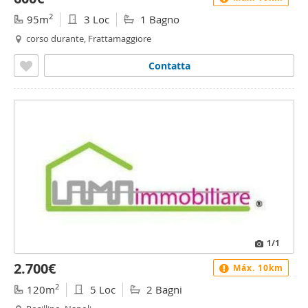
2
95m
3 Loc
1 Bagno
corso durante, Frattamaggiore
Contatta
1
/1
2.700€
Máx. 10km
2
120m
5 Loc
2 Bagni