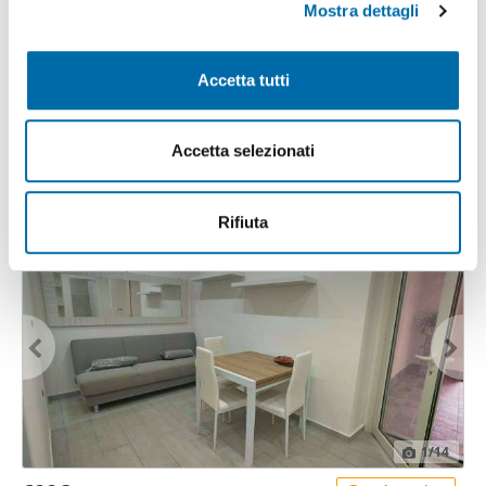
Mostra dettagli
c
Approfondisci come vengono elaborati i tuoi dati personali
1
/11
o
e imposta le tue preferenze nella
sezione dettagli
. Puoi
700€
n
modificare o ritirare il tuo consenso in qualsiasi momento
Máx. 10km
Accetta tutti
s
dalla Dichiarazione sui cookie.
2
80m
4 Loc
e
Centro, Nola
n
Utilizziamo i cookie per personalizzare contenuti ed
Accetta selezionati
s
annunci, per fornire funzionalità dei social media e per
Contatta
o
analizzare il nostro traffico. Condividiamo inoltre
informazioni sul modo in cui utilizza il nostro sito con i
Rifiuta
nostri partner che si occupano di analisi dei dati web,
pubblicità e social media, i quali potrebbero combinarle
con altre informazioni che ha fornito loro o che hanno
raccolto dal suo utilizzo dei loro servizi.
1
/14