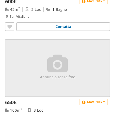
600€
Máx. 10km
2
45m
2 Loc
1 Bagno
San Vitaliano
Contatta
Annuncio senza foto
650€
Máx. 10km
2
100m
3 Loc