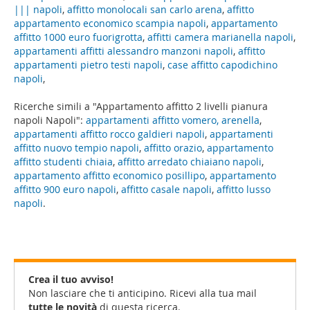
||| napoli
,
affitto monolocali san carlo arena
,
affitto
appartamento economico scampia napoli
,
appartamento
affitto 1000 euro fuorigrotta
,
affitti camera marianella napoli
,
appartamenti affitti alessandro manzoni napoli
,
affitto
appartamenti pietro testi napoli
,
case affitto capodichino
napoli
,
Ricerche simili a "Appartamento affitto 2 livelli pianura
napoli Napoli":
appartamenti affitto vomero, arenella
,
appartamenti affitto rocco galdieri napoli
,
appartamenti
affitto nuovo tempio napoli
,
affitto orazio
,
appartamento
affitto studenti chiaia
,
affitto arredato chiaiano napoli
,
appartamento affitto economico posillipo
,
appartamento
affitto 900 euro napoli
,
affitto casale napoli
,
affitto lusso
napoli
.
Crea il tuo avviso!
Non lasciare che ti anticipino. Ricevi alla tua mail
tutte le novità
di questa ricerca.