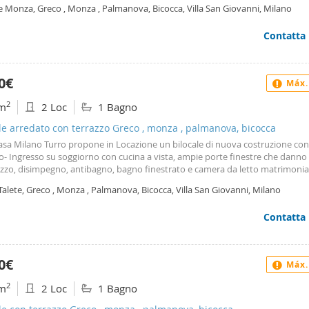
 ripostiglio e balcone. Gli spazi sono ben distribuiti e risultano funzionali pe
r cooking) Coffee machine, toaster, kettle for your breakfasts Small relaxat
e Monza, Greco , Monza , Palmanova, Bicocca, Villa San Giovanni, Milano
o un single alla ricerca di una soluzione comoda e ben collegata. La zona è s
g area bathroom Shower cabin, full bathroom fixtures, and a hairdryer Was
 principali servizi, tra cui supermercati, negozi, mezzi pubblici e collegamenti 
 at your disposal Ironing board, iron, drying rack
Contatta
ro città grazie alla linea metropolitana. Soluzione ideale per chi cerca praticità
à in una posizione strategica.
0€
Máx.
2
m
2 Loc
1 Bagno
le arredato con terrazzo Greco , monza , palmanova, bicocca
asa Milano Turro propone in Locazione un bilocale di nuova costruzione con
o- Ingresso su soggiorno con cucina a vista, ampie porte finestre che danno
razzo, disimpegno, antibagno, bagno finestrato e camera da letto matrimonia
o. -zona- a pochissimi passi dalla fermata mm1 Villa San Giovanni e a tutti i n
Talete, Greco , Monza , Palmanova, Bicocca, Villa San Giovanni, Milano
ecessità come supermercati, farmacie ed alimentari. Contratto 4+4 libero s
Contatta
0€
Máx.
2
m
2 Loc
1 Bagno