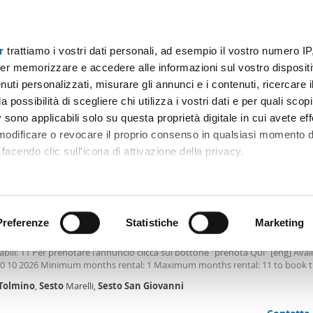
r
trattiamo i vostri dati personali, ad esempio il vostro numero IP
Prezzo
Superficie
Locali
Più filtri - 2
er memorizzare e accedere alle informazioni sul vostro dispositiv
uti personalizzati, misurare gli annunci e i contenuti, ricercare i
 Giovanni
Appartamenti affitto tolmino sesto san giovanni Sesto San Giovanni
a possibilità di scegliere chi utilizza i vostri dati e per quali scop
 sono applicabili solo su questa proprietà digitale in cui avete eff
Ordine Mioaffitto
an Giovanni
(1 immobili)
 modificare o revocare il proprio consenso in qualsiasi momento d
facendo clic sull'icona di attivazione della privacy.
0€
remmo anche:
2
m
2 Loc
1 Bagno
ni sulla tua posizione geografica, con un'approssimazione di qu
positivo, scansionandolo attivamente alla ricerca di caratteristiche
Preferenze
Statistiche
Marketing
le arredato Sesto marelli
isponibile da: 10 10 2026 Mensilità minime prenotabili: 1 Mensilità massime
bili: 11 Per prenotare l'annuncio clicca sul bottone "prenota Qui" [eng] Avai
 elaborati i tuoi dati personali e imposta le tue preferenze nell
10 10 2026 Minimum months rental: 1 Maximum months rental: 11 to book th
 ritirare il tuo consenso in qualsiasi momento dalla Dichiarazion
on the button 'book here' Descrizione Accogliente appartamento con 1 camer
Tolmino
,
Sesto
Marelli,
Sesto
San
Giovanni
 Questo funzionale appartamento di 40 m², situato al 1° piano, è la soluzio
i cerca uno spazio pratico e ben organizzato a Milano. L’immobile è comple
rsonalizzare contenuti ed annunci, per fornire funzionalità dei so