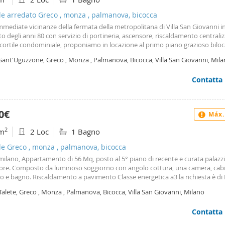
litana Lilla m5 - Bignami - 1,3 km Fermata Treno Milano Greco Pirelli - 1,5 
a Tram n. 7 - 650 m Fermata Pullman nm1 e 51 - 650 m Università Bicocca e 
le arredato Greco , monza , palmanova, bicocca
ldi - 1,7 km Bicocca Village - 1,3 km Per qualsiasi informazione: Puntocasa Vi
mmediate vicinanze della fermata della metropolitana di Villa San Giovanni i
. 866. 20
o degli anni 80 con servizio di portineria, ascensore, riscaldamento centrali
ortile condominiale, proponiamo in locazione al primo piano grazioso biloc
55 mq composto da ingresso, soggiorno con cucina a vista, disimpegno, bagn
Sant'Uguzzone, Greco , Monza , Palmanova, Bicocca, Villa San Giovanni, Mil
oniale. L'appartamento è completamente arredato, disponibile da luglio 202
ensile di euro 1. 000,00 comprese le spese di condominio. Sono richieste re
Contatta
ive dimostrabili. Per ulteriori informazioni o appuntamenti per visionare l'
ate a Servizi Casa 2000.
0€
Máx.
2
m
2 Loc
1 Bagno
le Greco , monza , palmanova, bicocca
milano, Appartamento di 56 Mq, posto al 5° piano di recente e curata palazz
ore. Composto da luminoso soggiorno con angolo cottura, una camera, cab
 e bagno. Riscaldamento a pavimento Classe energetica a3 la richiesta è di E
30 di spese (riscaldamento incluso) = Eu. 1. 380,00 mese la zona è ottimamen
Talete, Greco , Monza , Palmanova, Bicocca, Villa San Giovanni, Milano
alla vicinanza di Viale Monza, a pochi passi dalla fermata mm1 Turro e della
iale garantendo collegamenti rapidi e servizi a portata di mano. Soluzione i
Contatta
ionisti o coppie in cerca di qualità e funzionalità in una posizione strategica 
Classe Energetica: a3