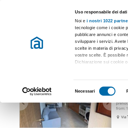
Uso responsabile dei dati
Case e appartamenti in affitto in tutta Italia
Noi e
i nostri 1022 partne
Sesto San Giovanni
tecnologie come i cookie p
pubblicare annunci e conten
Inizio
Affitto Sesto San Giovanni
Appartamenti Affitto Sesto San
sviluppare i servizi. Avete l
scelte in materia di privacy
Appartamenti affitto tolmino sesto san giovanni Sesto S
vostre scelte. È possibile
Dichiarazione sui cookie o 
1.40
Con il tuo consenso, vor
43
raccogliere informazio
S
Identificare il tuo dis
Necessari
Biloca
e
(impronte digitali).
[ita] D
l
prenota
Approfondisci come vengono
e
from: 
dettagli
. Puoi modificare o
click 
z
Via
balcone
i
per ch
Utilizziamo i cookie per pe