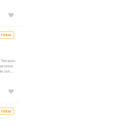
r una
ion
ervita da
hing
rapidi con
 e
 10km
 Terrazzo.
 accesso
le con
egozi di
ubito
 10km