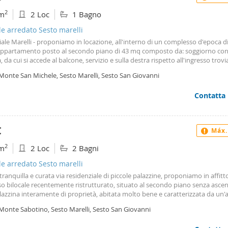
2
m
2 Loc
1 Bagno
le arredato Sesto marelli
ale Marelli - proponiamo in locazione, all'interno di un complesso d'epoca di 
 appartamento posto al secondo piano di 43 mq composto da: soggiorno co
, da cui si accede al balcone, servizio e sulla destra rispetto all'ingresso trov
matrimoniale con il secondo balcone, completa la proprietà la cantina il d
 Monte San Michele, Sesto Marelli, Sesto San Giovanni
o e l'esposizione ad est ovest rendono l'abitazione luminosa ed arieggiata si 
oni transitorie. Riscaldamento autonomo. Arredato la zona è ben servita da tu
Contatta
 di primaria necessità oltre ad essere a pochi passi dalla metropolitana di Ses
giori informazioni contattaci al nr 02 35985895. Vieni a trovarci senza impe
la nostra sede di Sesto San Giovanni in Via Giuseppe Garibaldi nr 25. Inoltre,
llaborazione dei nostri Partners professionisti artigiani e imprese edili, siamo
€
Máx.
ire a nostri numerosi clienti un servizio completo e vantaggioso.
2
m
2 Loc
2 Bagni
le arredato Sesto marelli
tranquilla e curata via residenziale di piccole palazzine, proponiamo in affitt
so bilocale recentemente ristrutturato, situato al secondo piano senza ascen
azzina interamente di proprietà, abitata molto bene e caratterizzata da un
ta, ordinata e accogliente. Lo stabile ha un'identità unica e ricercata: ogni
 Monte Sabotino, Sesto Marelli, Sesto San Giovanni
mento si distingue infatti per dettagli e tonalità differenti, con colori e parti
o ogni immobile personale e riconoscibile, donando all'intero contesto un'