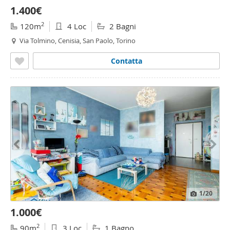
1.400€
2
120m
4 Loc
2 Bagni
Via Tolmino, Cenisia, San Paolo, Torino
Contatta
1
/20
1.000€
2
90m
3 Loc
1 Bagno