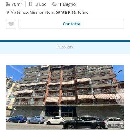
2
70m
3 Loc
1 Bagno
Via Frinco, Mirafiori Nord,
Santa
Rita
, Torino
Contatta
Pubblicità
1
/20