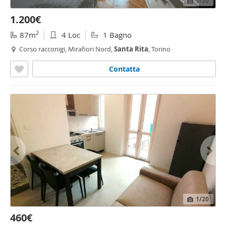
1
/20
1.200€
2
87m
4 Loc
1 Bagno
Corso racconigi, Mirafiori Nord,
Santa
Rita
, Torino
Contatta
1
/20
460€