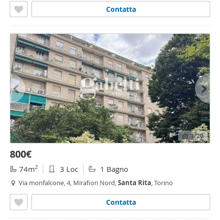
Contatta
1
/20
800€
2
74m
3 Loc
1 Bagno
Via monfalcone, 4, Mirafiori Nord,
Santa
Rita
, Torino
Contatta