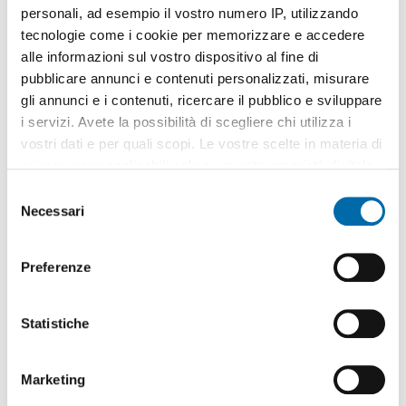
personali, ad esempio il vostro numero IP, utilizzando
tecnologie come i cookie per memorizzare e accedere
alle informazioni sul vostro dispositivo al fine di
pubblicare annunci e contenuti personalizzati, misurare
gli annunci e i contenuti, ricercare il pubblico e sviluppare
1
/16
i servizi. Avete la possibilità di scegliere chi utilizza i
650€
vostri dati e per quali scopi. Le vostre scelte in materia di
2
50m
2 Loc
1 Bagno
privacy sono applicabili solo su questa proprietà digitale
in cui avete effettuato le vostre scelte. È possibile
Via Gamalero, Mirafiori Nord,
Santa
Rita
, Torino
S
modificare o revocare il proprio consenso in qualsiasi
Necessari
e
Contatta
momento dalla Dichiarazione sui cookie o facendo clic
l
sull'icona di attivazione della privacy.
e
Preferenze
z
Con il tuo consenso, vorremmo anche:
i
raccogliere informazioni sulla tua posizione
o
Statistiche
geografica, con un'approssimazione di qualche
n
metro,
e
Marketing
Identificare il tuo dispositivo, scansionandolo
d