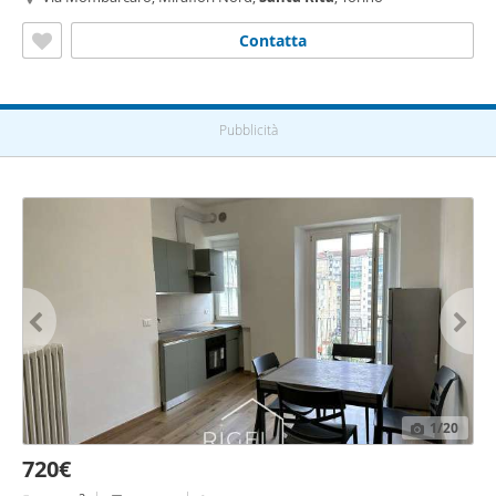
Contatta
Pubblicità
1
/20
720€