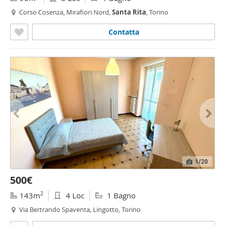
Corso Cosenza, Mirafiori Nord,
Santa
Rita
, Torino
Contatta
1
/20
500€
2
143m
4 Loc
1 Bagno
Via Bertrando Spaventa, Lingotto, Torino