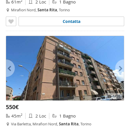
2
61m
2 Loc
1 Bagno
Mirafiori Nord,
Santa
Rita
, Torino
Contatta
1
/16
550€
2
45m
2 Loc
1 Bagno
Via Barletta, Mirafiori Nord,
Santa
Rita
, Torino