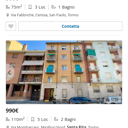
2
75m
3 Loc
1 Bagno
Via Fabbriche, Cenisia, San Paolo, Torino
Contatta
1
/20
990€
2
110m
5 Loc
2 Bagni
Via Mombarcaro, Mirafiori Nord,
Santa
Rita
, Torino