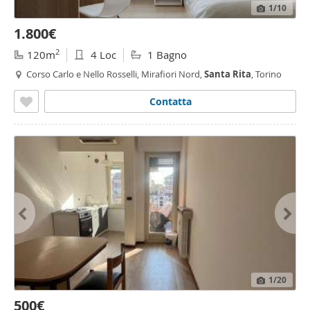
1
/10
1.800€
2
120m
4 Loc
1 Bagno
Corso Carlo e Nello Rosselli, Mirafiori Nord,
Santa
Rita
, Torino
Contatta
1
/20
500€