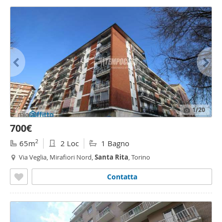
1
/20
700€
2
65m
2 Loc
1 Bagno
Via Veglia, Mirafiori Nord,
Santa
Rita
, Torino
Contatta