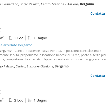
uzione ottimale degli spazi ed è composto da un'accogliente zona living con
S. Bernardino, Borgo Palazzo, Centro, Stazione - Stazione,
Bergamo
a, una camera da letto matrimoniale ed un
Contatta
€
2
m
2 Loc
1 Bagno
ale arredato Bergamo
ergamo
– Centro, adiacenze Piazza Pontida. In posizione centralissima e
ente servita, proponiamo in locazione bilocale di 61 mq, posto al terzo pi
ore, completamente arredato. L’appartamento si compone di soggiorno con
completa di elettrodomestici, disimpegno, camera da letto matrimoniale con
o Palazzo, Centro, Stazione - Stazione,
Bergamo
 finestrato con doccia e lavatrice. L’immobile
Contatta
€
2
m
2 Loc
1 Bagno