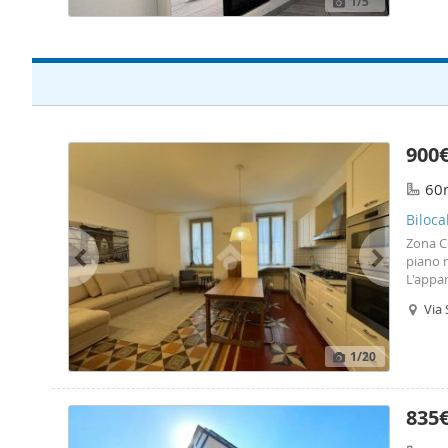
1
/5
900
60
Biloc
Zona Ce
piano 
L'appa
soggio
Via 
matrim
con mob
1
/20
835