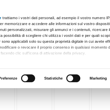
r
trattiamo i vostri dati personali, ad esempio il vostro numero IP
Prezzo
Superficie
Locali
Più filtri - 2
er memorizzare e accedere alle informazioni sul vostro dispositiv
uti personalizzati, misurare gli annunci e i contenuti, ricercare i
amenti affitto pontida bergamo Bergamo
a possibilità di scegliere chi utilizza i vostri dati e per quali scop
 sono applicabili solo su questa proprietà digitale in cui avete eff
Ordine Mioaffitto
bili)
 modificare o revocare il proprio consenso in qualsiasi momento d
facendo clic sull'icona di attivazione della privacy.
remmo anche:
ni sulla tua posizione geografica, con un'approssimazione di qu
positivo, scansionandolo attivamente alla ricerca di caratteristiche
Preferenze
Statistiche
Marketing
 elaborati i tuoi dati personali e imposta le tue preferenze nell
 ritirare il tuo consenso in qualsiasi momento dalla Dichiarazion
rsonalizzare contenuti ed annunci, per fornire funzionalità dei so