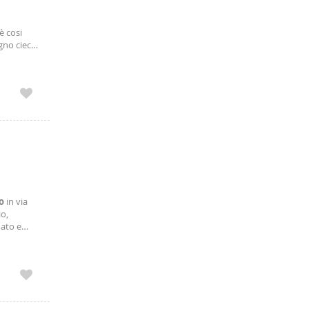
è cosi
gno cieco
di tre
o
in via
io,
dato e
le,