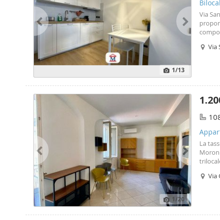
Biloc
Via San
proponi
compos
con doc
Via 
mensil
1
/13
1.20
10
Appar
La tass
Moroni 
triloca
compos
Via 
camera
1
/20