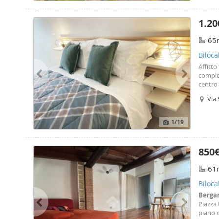
1.20
65
Biloc
Affitto
complet
centro
compos
Via 
gli ele
1
/19
850
61
Biloc
Berg
Piazza 
piano d