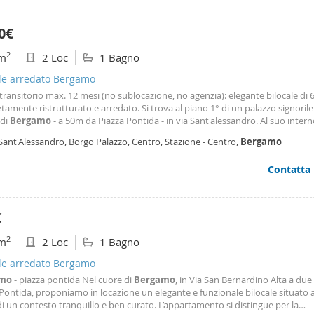
0€
2
m
2 Loc
1 Bagno
ale arredato Bergamo
 transitorio max. 12 mesi (no sublocazione, no agenzia): elegante bilocale di
amente ristrutturato e arredato. Si trova al piano 1° di un palazzo signorile
 di
Bergamo
- a 50m da Piazza Pontida - in via Sant'alessandro. Al suo intern
to: ampio ingresso, soggiorno con divano-letto e zona pranzo, cucina dotata
Sant'Alessandro, Borgo Palazzo, Centro, Stazione - Centro,
Bergamo
ttrodomestici (lavastoviglie
Contatta
€
2
m
2 Loc
1 Bagno
ale arredato Bergamo
amo
- piazza pontida Nel cuore di
Bergamo
, in Via San Bernardino Alta a due
Pontida, proponiamo in locazione un elegante e funzionale bilocale situato a
i un contesto tranquillo e ben curato. L’appartamento si distingue per la