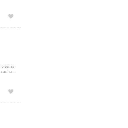
 angolo
ano senza
 cucina a
 armadio