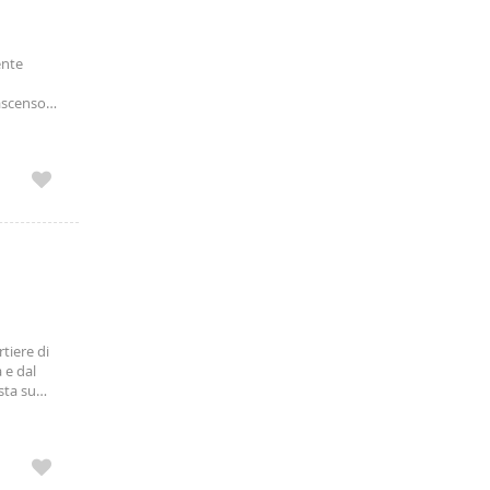
ente
 ascensore
camera
tiere di
 e dal
sta su
o, servito