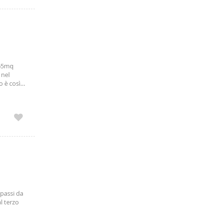
 65mq
 nel
o è così
 di tutti
 passi da
l terzo