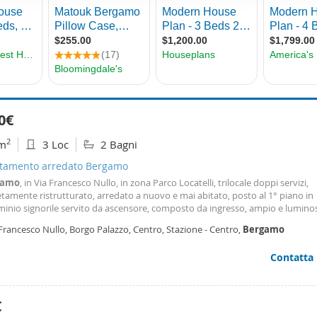
ffico. Condividiamo inoltre informazioni sul modo in cui utilizza il 
 occupano di analisi dei dati web, pubblicità e social media, i qual
azioni che ha fornito loro o che hanno raccolto dal suo utilizzo d
0€
2
m
3 Loc
2 Bagni
tamento arredato Bergamo
gamo
, in Via Francesco Nullo, in zona Parco Locatelli, trilocale doppi servizi,
amente ristrutturato, arredato a nuovo e mai abitato, posto al 1° piano in
inio signorile servito da ascensore, composto da ingresso, ampio e lumino
rno, cucina abitabile, una camera matrimoniale, una seconda camera, doppi s
Francesco Nullo, Borgo Palazzo, Centro, Stazione - Centro,
Bergamo
glio lavanderia, due ampi balconi vivibili e cantina
Contatta
€