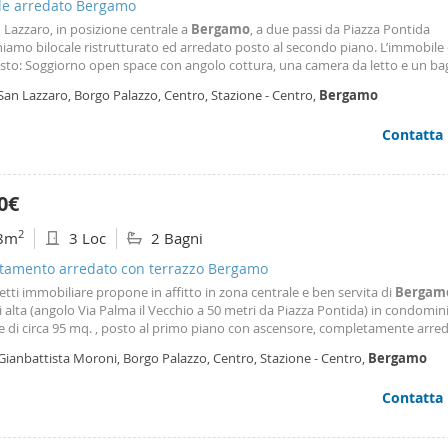
ale arredato Bergamo
 Lazzaro, in posizione centrale a
Bergamo
, a due passi da Piazza Pontida
amo bilocale ristrutturato ed arredato posto al secondo piano. L’immobile 
to: Soggiorno open space con angolo cottura, una camera da letto e un ba
cia ristrutturato nel 2021. Mq. 41. Contratto 4 anni + 4 Deposito cauzionale 
San Lazzaro, Borgo Palazzo, Centro, Stazione - Centro,
Bergamo
ità Mediazione Agenzia 12% di un canone annuo
Contatta
0€
2
8m
3 Loc
2 Bagni
tamento arredato con terrazzo Bergamo
etti immobiliare propone in affitto in zona centrale e ben servita di
Bergam
alta (angolo Via Palma il Vecchio a 50 metri da Piazza Pontida) in condomin
le di circa 95 mq. , posto al primo piano con ascensore, completamente arre
to da: ingresso; cucina, soggiorno, disimpegno, camera da letto matrimonia
Gianbattista Moroni, Borgo Palazzo, Centro, Stazione - Centro,
Bergamo
 da letto singola, due bagni e ampio
Contatta