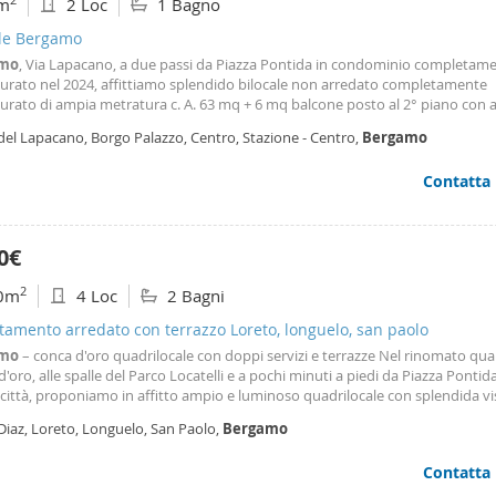
m
2 Loc
1 Bagno
ale Bergamo
amo
, Via Lapacano, a due passi da Piazza Pontida in condominio completam
tturato nel 2024, affittiamo splendido bilocale non arredato completamente
turato di ampia metratura c. A. 63 mq + 6 mq balcone posto al 2° piano con
to da: disimpegno d’ingresso, ampio soggiorno, angolo cottura separato, 
del Lapacano, Borgo Palazzo, Centro, Stazione - Centro,
Bergamo
oniale molto grande con bagno privato finestrato
Contatta
0€
2
0m
4 Loc
2 Bagni
amento arredato con terrazzo Loreto, longuelo, san paolo
amo
– conca d'oro quadrilocale con doppi servizi e terrazze Nel rinomato quar
'oro, alle spalle del Parco Locatelli e a pochi minuti a piedi da Piazza Pontida
città, proponiamo in affitto ampio e luminoso quadrilocale con splendida vi
lta. L'appartamento si trova all'interno di un signorile edificio, ben mantenut
Diaz, Loreto, Longuelo, San Paolo,
Bergamo
ensore e dotato di
Contatta