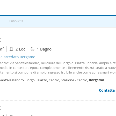
Pubblicità
€
2
m
2 Loc
1 Bagno
ale arredato Bergamo
ntro: via Sant'alessandro, nel cuore del Borgo di Piazza Pontida, ampio e ra
medio in contesto d'epoca completamente e finemente ristrutturato a nuov
rtamento si compone di ampio ingresso fruibile anche come zona smart wor
rno con attrezzatissima cucina a vista, disimpegno notte con armadio, came
Sant'Alessandro, Borgo Palazzo, Centro, Stazione - Centro,
Bergamo
oniale e bagno finestrato con doccia e angolo lavanderia. Completamente 
ili di pregio. Termoautonomo e climatizzazione freddo caldo in tutti gli amb
Contatta
€
2