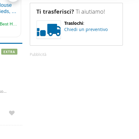
nostro sito
Ti trasferisci?
Ti aiutiamo!
i potrebbero
ei loro
Traslochi
:
Chiedi un preventivo
EXTRA
Pubblicità
so
ervizi,