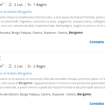
2
m
2 Loc
1 Bagno
ale arredato Bergamo
esto d'epoca totalmente ristrutturato, a due passi da Piazza Pontida, partic
e su due livelli. Ingresso, cucinotto a vista, soggiorno, al piano terra, collegat
o uno con camera da letto matrimoniale, disimpegno, bagno e zona in cui è 
o un secondo spazio letto con scrivania e letto a castello. Ideale per chi neces
Broseta, Borgo Palazzo, Centro, Stazione - Centro,
Bergamo
luzione per una persona o una coppia con necessità di ospitare temporan
ersone. L'appartamento è appena stato finito, dotato di aria condizionata e
Contatta
simo. Solo contratti a persona fisica. Spese condominiali minime, pagament
0 per consumo annuale acqua. Vicinanza di parcheggio in via s. Antonino o
gio del Triangolo, libero subito.
€
2
m
2 Loc
2 Bagni
ale arredato Bergamo
amo in locazione un luminoso bilocale arredato situato al primo piano, in V
, nel cuore di
Bergamo
. L’appartamento si trova in una posizione particol
e centrale, a pochi minuti a piedi da Piazza Pontida e dai principali servizi de
a consente di vivere il centro con praticità, mantenendo al tempo stesso un
lo dei Dottori, Borgo Palazzo, Centro, Stazione - Centro,
Bergamo
llo e riservato
Contatta