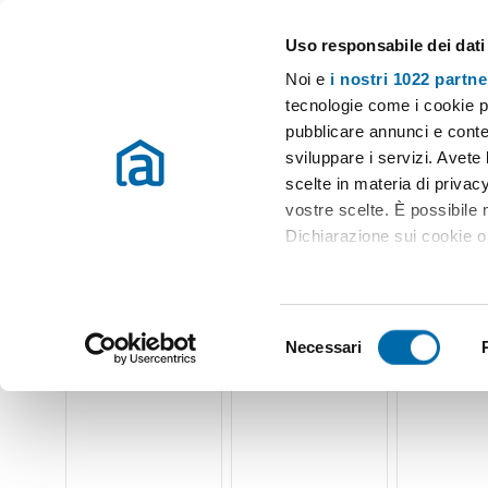
Uso responsabile dei dati
Case e appartamenti in affitto in tutta Italia
Noi e
i nostri 1022 partne
Bergamo
Scegli la zona
tecnologie come i cookie p
pubblicare annunci e conten
Inizio
Affitto Bergamo
Appartamenti Affitto Bergamo
Appart
sviluppare i servizi. Avete l
scelte in materia di privacy
Appartamenti affitto pontida bergamo Bergamo
(21 immo
vostre scelte. È possibile
Dichiarazione sui cookie o 
Con il tuo consenso, vor
raccogliere informazio
S
Identificare il tuo dis
Necessari
e
(impronte digitali).
l
Approfondisci come vengono
e
dettagli
. Puoi modificare o
z
i
Utilizziamo i cookie per pe