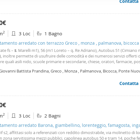
Contatta
da letto, bagno. Cantina al piano interrato e posto auto coperto. Abitazio
ffico. Condividiamo inoltre informazioni sul modo in cui utilizza il 
dotata di spazi e accessori funzionali. Servizio di portineria giornaliero, vid
 occupano di analisi dei dati web, pubblicità e social media, i qual
ianza. Arredi: la casa viene locata parzialmente arredata (cucinino, libreria e
Contesto: l’abitazione si trova in una delle zone più esclusive di Milano, alle s
azioni che ha fornito loro o che hanno raccolto dal suo utilizzo d
0€
atorio, a pochi passi dal Duomo. Meraviglioso contesto esclusivo e riservat
ato da un rigoglioso giardino, in strada privata a fondo chiuso. Tutti i servizi
2
m
3 Loc
1 Bagno
Condizioni immobile: il contesto residenziale cosi come l’abitazione nel suo
entano in condizioni molto buone. Referenze: sono richieste referenze dimost
tamento arredato con terrazzo Greco , monza , palmanova, bicocca
zioni e visite: ufficio immobiliare srl – Piazza Santo Stefano 6 – Milano _ +39
ate fs –
s
. Marelli m1), 56 (m1 Loreto – q. Re Adriano), Autobus 51 (Cimiano 
8699 – +39 3407288943 -
 inoltre permette di usufruire delle comodità e dei numerosi servizi offerti 
re quali asili nido, scuole primarie e secondarie, chiese, oratori, farmacie, po
rcati. Ampi spazi verdi nelle immediate vicinanze del Parco Lambro, dell’o
 Giovanni Battista Prandina, Greco , Monza , Palmanova, Bicocca, Ponte Nuo
faele e di importanti sedi
ano
Contatta
0€
2
m
3 Loc
2 Bagni
amento arredato Barona, giambellino, lorenteggio, famagosta, ing
 rif s2, affittasi solo a referenziati con reddito dimostrabile, via molinetto di 
in zona servitissima mezzi pubblici, capolinea autobus 50 e tram 14, poche 