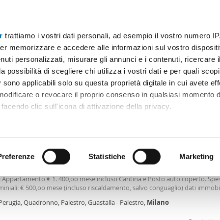
r
trattiamo i vostri dati personali, ad esempio il vostro numero IP
Prezzo
Superficie
Locali
Più filtri - 2
er memorizzare e accedere alle informazioni sul vostro dispositiv
uti personalizzati, misurare gli annunci e i contenuti, ricercare i
i affitto piazza s. stefano milano Milano
a possibilità di scegliere chi utilizza i vostri dati e per quali scop
 sono applicabili solo su questa proprietà digitale in cui avete eff
Ordine Mioaffitto
immobili)
 modificare o revocare il proprio consenso in qualsiasi momento d
facendo clic sull'icona di attivazione della privacy.
0€
remmo anche:
2
m
2 Loc
1 Bagno
ni sulla tua posizione geografica, con un'approssimazione di qu
positivo, scansionandolo attivamente alla ricerca di caratteristiche
Preferenze
Statistiche
Marketing
le arredato con terrazzo Milano
 Via Privata Perugia 10: bilocale con terrazzino solo contatto tramite e-mail:.
: Appartamento € 1. 400,oo mese incluso Cantina e Posto auto coperto. Spe
 elaborati i tuoi dati personali e imposta le tue preferenze nell
niali: € 500,oo mese (incluso riscaldamento, salvo conguaglio) dati immobi
 ritirare il tuo consenso in qualsiasi momento dalla Dichiarazion
ura Commerciale: 65mq: Appartamento: 60mq- Terrazzino: 6Mq- tipologia: 2 l
Perugia, Quadronno, Palestro, Guastalla - Palestro,
Milano
amento posto al primo piano, servito da doppio ascensore in palazzina di 
mmobiliari. L'appartamento è composto da soggiorno living, terrazzino, cuci
rsonalizzare contenuti ed annunci, per fornire funzionalità dei so