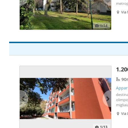
metrop
signori
Via
triloca
Mil
1
/14
1.2
90
Appar
destina
olimpi
migliai
locazio
Via
gallur
Mil
1
/13