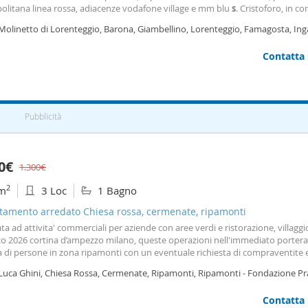
olitana linea rossa, adiacenze vodafone village e mm blu
s
. Cristoforo, in c
le con ampio parco, campi da tennis e servizio di portierato, proponiamo in a
 Molinetto di Lorenteggio, Barona, Giambellino, Lorenteggio, Famagosta, Ing
le di nuova
ano
Contatta
Pubblicità
00€
1.300€
2
m
3 Loc
1 Bagno
tamento arredato Chiesa rossa, cermenate, ripamonti
ta ad attivita' commerciali per aziende con aree verdi e ristorazione, villaggi
co 2026 cortina d’ampezzo milano, queste operazioni nell'immediato porter
a di persone in zona ripamonti con un eventuale richiesta di compraventite 
ni, visitate il nostro sito per eventuali visite contattare il sig. Stefano Barbar
 Luca Ghini, Chiesa Rossa, Cermenate, Ripamonti, Ripamonti - Fondazione Pr
a
s
. A.
S
. Studio ripamonti Via Gallura, 2
ano
Contatta