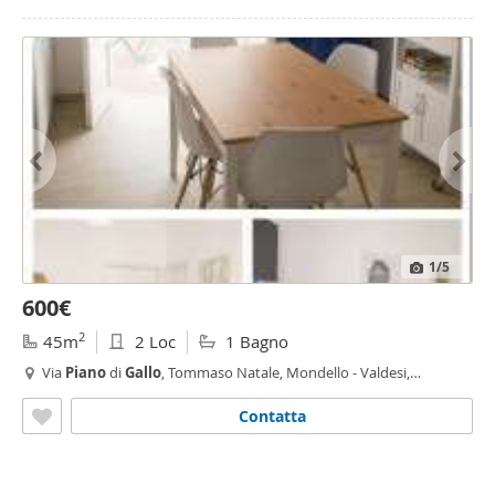
1
/5
600€
2
45m
2 Loc
1 Bagno
Via
Piano
di
Gallo
, Tommaso Natale, Mondello - Valdesi,
Palermo
Contatta