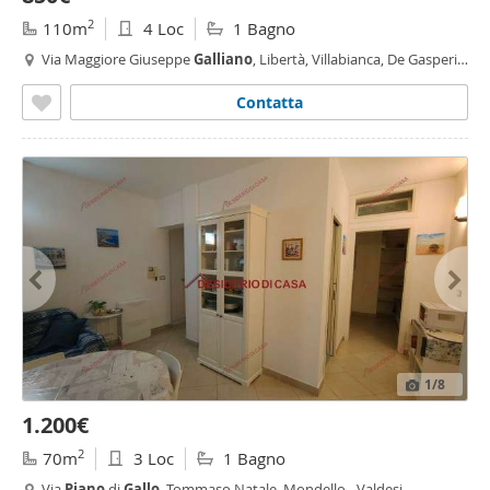
2
110m
4 Loc
1 Bagno
Via Maggiore Giuseppe
Galliano
, Libertà, Villabianca, De Gasperi,
Croce Rossa, Sciuti, Politeama - Libertà - Villabianca,
Palermo
Contatta
1
/8
1.200€
2
70m
3 Loc
1 Bagno
Via
Piano
di
Gallo
, Tommaso Natale, Mondello - Valdesi,