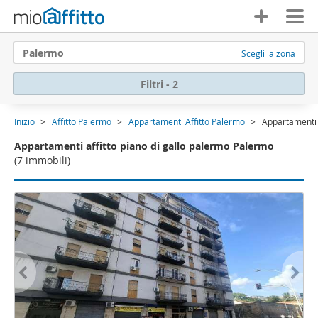
Palermo
Scegli la zona
Filtri - 2
Inizio
Affitto Palermo
Appartamenti Affitto Palermo
Appartamenti 
Appartamenti affitto piano di gallo palermo Palermo
(7 immobili)