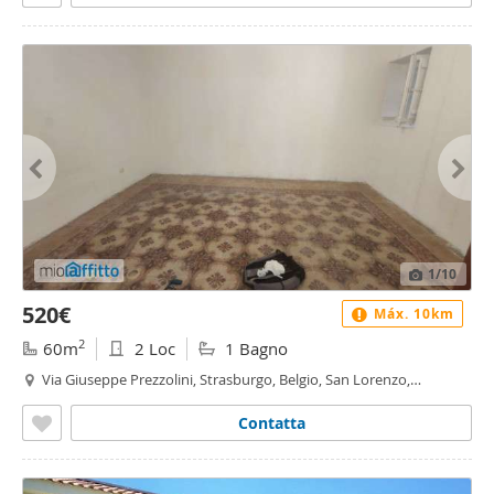
1
/10
520€
Máx. 10km
2
60m
2 Loc
1 Bagno
Via Giuseppe Prezzolini, Strasburgo, Belgio, San Lorenzo,
Resuttana - Strasburgo - Belgio, Palermo
Contatta