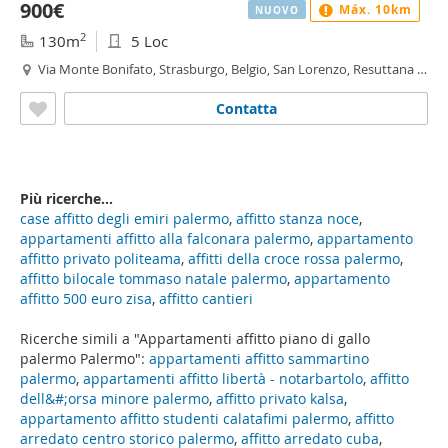
900€
Máx. 10km
NUOVO
2
130m
5 Loc
Via Monte Bonifato, Strasburgo, Belgio, San Lorenzo, Resuttana -
Strasburgo - Belgio, Palermo
Contatta
Più ricerche...
case affitto degli emiri palermo
,
affitto stanza noce
,
appartamenti affitto alla falconara palermo
,
appartamento
affitto privato politeama
,
affitti della croce rossa palermo
,
affitto bilocale tommaso natale palermo
,
appartamento
affitto 500 euro zisa
,
affitto cantieri
Ricerche simili a "Appartamenti affitto piano di gallo
palermo Palermo":
appartamenti affitto sammartino
palermo
,
appartamenti affitto libertà - notarbartolo
,
affitto
dell&#;orsa minore palermo
,
affitto privato kalsa
,
appartamento affitto studenti calatafimi palermo
,
affitto
arredato centro storico palermo
,
affitto arredato cuba
,