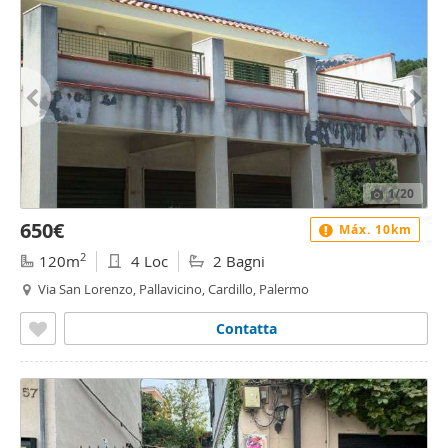
1
/20
650€
Máx. 10km
2
120m
4 Loc
2 Bagni
Via San Lorenzo, Pallavicino, Cardillo, Palermo
Contatta