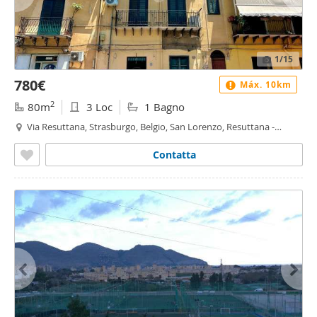
1
/15
780€
Máx. 10km
2
80m
3 Loc
1 Bagno
Via Resuttana, Strasburgo, Belgio, San Lorenzo, Resuttana -
Resuttana, Palermo
Contatta