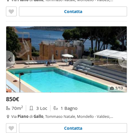
Palermo
Contatta
1
/13
850€
2
70m
3 Loc
1 Bagno
Via
Piano
di
Gallo
, Tommaso Natale, Mondello - Valdesi,
Palermo
Contatta