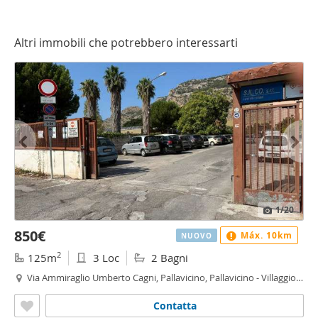
Altri immobili che potrebbero interessarti
1
/20
850€
Máx. 10km
NUOVO
2
125m
3 Loc
2 Bagni
Via Ammiraglio Umberto Cagni, Pallavicino, Pallavicino - Villaggio
Ruffini, Palermo
Contatta