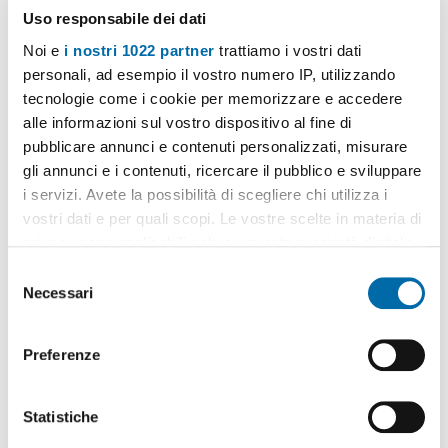
Uso responsabile dei dati
Noi e
i nostri 1022 partner
trattiamo i vostri dati
personali, ad esempio il vostro numero IP, utilizzando
1
/20
tecnologie come i cookie per memorizzare e accedere
600€
Máx. 10km
alle informazioni sul vostro dispositivo al fine di
2
50m
2 Loc
1 Bagno
pubblicare annunci e contenuti personalizzati, misurare
gli annunci e i contenuti, ricercare il pubblico e sviluppare
Via Enrico Serretta, Strasburgo, Belgio, San Lorenzo, Resuttana -
San Lorenzo, Palermo
i servizi. Avete la possibilità di scegliere chi utilizza i
Contatta
vostri dati e per quali scopi. Le vostre scelte in materia di
privacy sono applicabili solo su questa proprietà digitale
in cui avete effettuato le vostre scelte. È possibile
S
modificare o revocare il proprio consenso in qualsiasi
Necessari
e
momento dalla Dichiarazione sui cookie o facendo clic
l
sull'icona di attivazione della privacy.
e
Preferenze
z
Con il tuo consenso, vorremmo anche:
i
raccogliere informazioni sulla tua posizione
o
Statistiche
geografica, con un'approssimazione di qualche
n