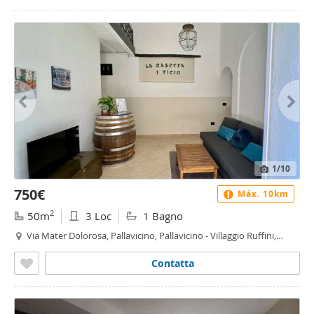
1
/10
750€
Máx. 10km
2
50m
3 Loc
1 Bagno
Via Mater Dolorosa, Pallavicino, Pallavicino - Villaggio Ruffini,
Palermo
Contatta