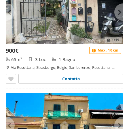
1
/19
900€
Máx. 10km
2
65m
3 Loc
1 Bagno
Via Resuttana, Strasburgo, Belgio, San Lorenzo, Resuttana -
Resuttana, Palermo
Contatta