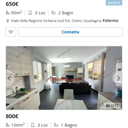
650€
NUOVO
2
90m
3 Loc
2 Bagni
Viale della Regione Siciliana Sud Est, Oreto, Guadagna,
Palermo
Contatta
1
/17
800€
2
100m
3 Loc
1 Bagno