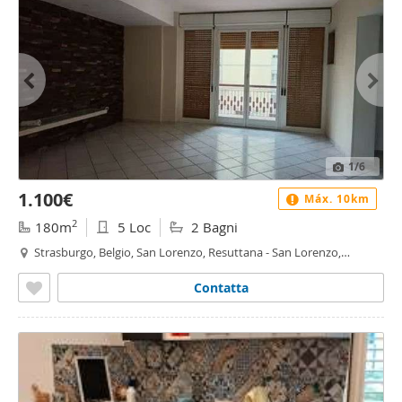
1
/6
1.100€
Máx. 10km
2
180m
5 Loc
2 Bagni
Strasburgo, Belgio, San Lorenzo, Resuttana - San Lorenzo,
Palermo
Contatta