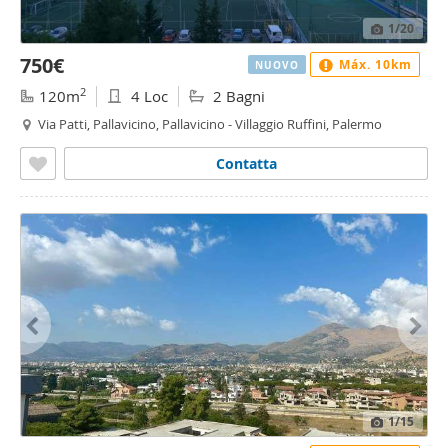
1
/20
750€
Máx. 10km
NUOVO
2
120m
4 Loc
2 Bagni
Via Patti, Pallavicino, Pallavicino - Villaggio Ruffini, Palermo
Contatta
1
/15