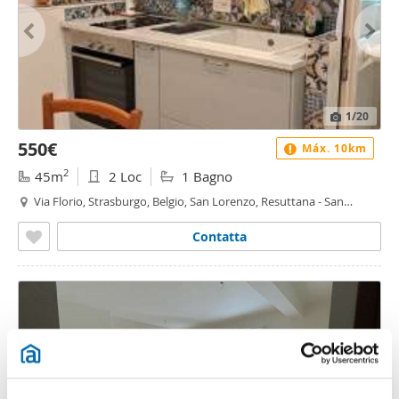
1
/20
550€
Máx. 10km
2
45m
2 Loc
1 Bagno
Via Florio, Strasburgo, Belgio, San Lorenzo, Resuttana - San
Lorenzo, Palermo
Contatta