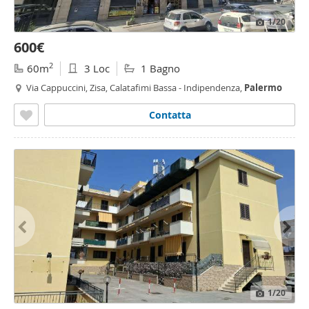
1
/20
600€
2
60m
3 Loc
1 Bagno
Via Cappuccini, Zisa, Calatafimi Bassa - Indipendenza,
Palermo
Contatta
1
/20