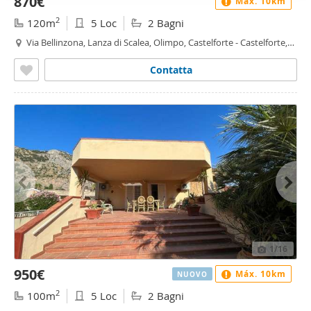
870€
Máx. 10km
2
120m
5 Loc
2 Bagni
Via Bellinzona, Lanza di Scalea, Olimpo, Castelforte - Castelforte,
Palermo
Contatta
1
/16
950€
Máx. 10km
NUOVO
2
100m
5 Loc
2 Bagni