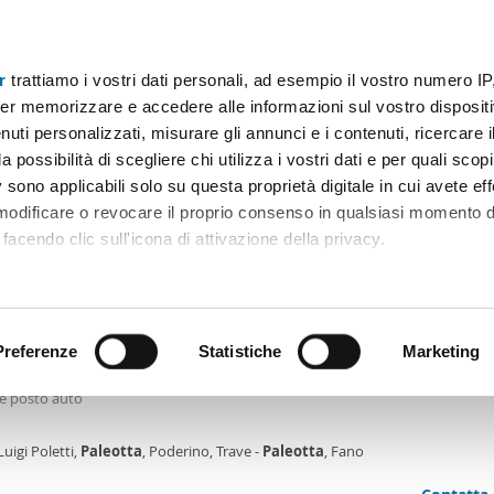
r
trattiamo i vostri dati personali, ad esempio il vostro numero IP
Prezzo
Superficie
Locali
Più filtri - 2
er memorizzare e accedere alle informazioni sul vostro dispositiv
uti personalizzati, misurare gli annunci e i contenuti, ricercare i
fitto paleotta Fano
a possibilità di scegliere chi utilizza i vostri dati e per quali scop
 sono applicabili solo su questa proprietà digitale in cui avete eff
Ordine Mioaffitto
 modificare o revocare il proprio consenso in qualsiasi momento d
facendo clic sull'icona di attivazione della privacy.
€
remmo anche:
2
m
3 Loc
1 Bagno
ni sulla tua posizione geografica, con un'approssimazione di qu
positivo, scansionandolo attivamente alla ricerca di caratteristiche
Preferenze
Statistiche
Marketing
tamento arredato Fano
amento in villa zona
paleotta
con ingresso soggiorno-cucina 2 camere da le
e posto auto
 elaborati i tuoi dati personali e imposta le tue preferenze nell
 ritirare il tuo consenso in qualsiasi momento dalla Dichiarazion
Luigi Poletti,
Paleotta
, Poderino, Trave -
Paleotta
, Fano
rsonalizzare contenuti ed annunci, per fornire funzionalità dei so