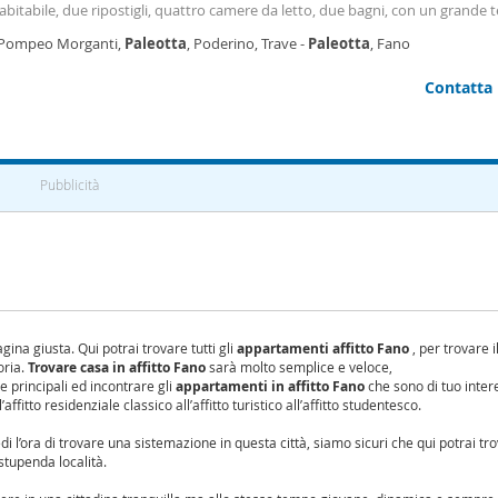
abitabile, due ripostigli, quattro camere da letto, due bagni, con un grande 
balcone. Annesso garage, posto macchina, soffitta e piccolo spazio verde co
 Pompeo Morganti,
Paleotta
, Poderino, Trave -
Paleotta
, Fano
Contatta
Pubblicità
gina giusta. Qui potrai trovare tutti gli
appartamenti affitto Fano
, per trovare i
oria.
Trovare casa in affitto Fano
sarà molto semplice e veloce,
e principali ed incontrare gli
appartamenti in affitto Fano
che sono di tuo inter
ffitto residenziale classico all’affitto turistico all’affitto studentesco.
i l’ora di trovare una sistemazione in questa città, siamo sicuri che qui potrai tr
 stupenda località.