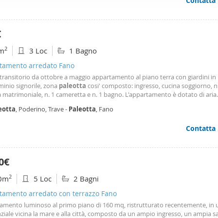
Contatta
ffico. Condividiamo inoltre informazioni sul modo in cui utilizza il 
 occupano di analisi dei dati web, pubblicità e social media, i qual
azioni che ha fornito loro o che hanno raccolto dal suo utilizzo d
€
2
m
3 Loc
1 Bagno
tamento arredato Fano
 transitorio da ottobre a maggio appartamento al piano terra con giardini in
inio signorile, zona
paleotta
cosi' composto: ingresso, cucina soggiorno, n
 matrimoniale, n. 1 cameretta e n. 1 bagno. L'appartamento è dotato di aria
onata, zaznzariere e completamente arredato.
eotta
, Poderino, Trave -
Paleotta
, Fano
Contatta
0€
2
0m
5 Loc
2 Bagni
tamento arredato con terrazzo Fano
amento luminoso al primo piano di 160 mq, ristrutturato recentemente, in
ziale vicina la mare e alla città, composto da un ampio ingresso, un ampia s