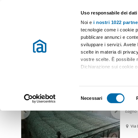
Uso responsabile dei dati
Case e appartamenti in affitto in tutta Italia
Noi e
i nostri 1022 partne
Fano
tecnologie come i cookie p
pubblicare annunci e conten
Inizio
Affitto Fano
Appartamenti Affitto Fano
Appartamenti af
sviluppare i servizi. Avete l
scelte in materia di privacy
Appartamenti affitto paleotta Fano
(3 immobili)
vostre scelte. È possibile
Dichiarazione sui cookie o 
900
Con il tuo consenso, vor
90
raccogliere informazio
S
Identificare il tuo dis
Necessari
Appar
e
(impronte digitali).
Appart
l
bagno 
Approfondisci come vengono
e
dettagli
. Puoi modificare o
z
Via 
i
Utilizziamo i cookie per pe