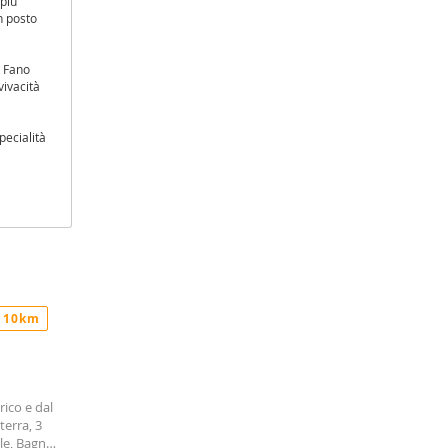
 più
n posto
a Fano
vivacità
pecialità
 10km
rico e dal
erra, 3
le, Bagno