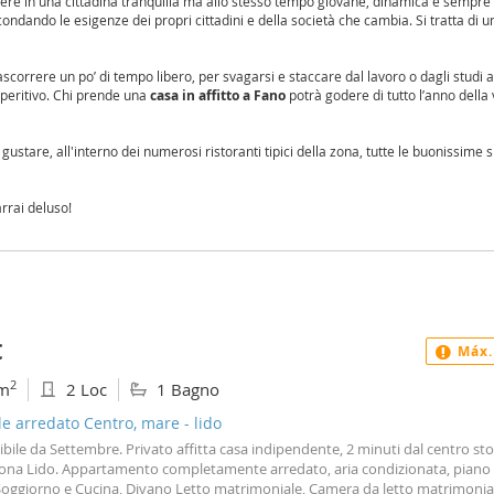
ere in una cittadina tranquilla ma allo stesso tempo giovane, dinamica e sempre
ondando le esigenze dei propri cittadini e della società che cambia. Si tratta di u
rascorrere un po’ di tempo libero, per svagarsi e staccare dal lavoro o dagli studi 
peritivo. Chi prende una
casa in affitto a Fano
potrà godere di tutto l’anno della 
ustare, all'interno dei numerosi ristoranti tipici della zona, tutte le buonissime s
arrai deluso!
€
Máx.
2
m
2 Loc
1 Bagno
le arredato Centro, mare - lido
bile da Settembre. Privato affitta casa indipendente, 2 minuti dal centro sto
ona Lido. Appartamento completamente arredato, aria condizionata, piano t
, Soggiorno e Cucina, Divano Letto matrimoniale, Camera da letto matrimonia