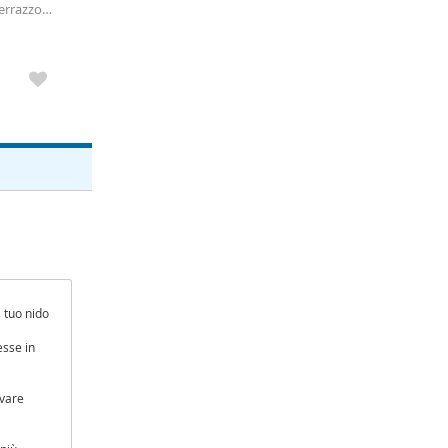
terrazzo
ndiviso.
l tuo nido
esse in
ovare