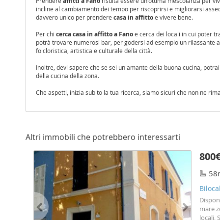
Prendere
affitti a Fano
risulta essere un'ottima mescolanza per viv
incline al cambiamento dei tempo per riscoprirsi e migliorarsi assec
davvero unico per prendere
casa in affitto
e vivere bene.
Per chi
cerca casa in affitto a Fano
e cerca dei locali in cui poter t
potrà trovare numerosi bar, per godersi ad esempio un rilassante a
folcloristica, artistica e culturale della città.
Inoltre, devi sapere che se sei un amante della buona cucina, potrai g
della cucina della zona.
Che aspetti, inizia subito la tua ricerca, siamo sicuri che non ne rim
Altri immobili che potrebbero interessarti
800
58
Biloca
Disponi
mare z
locali