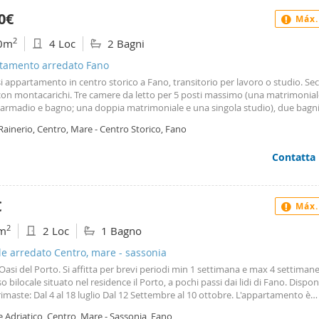
0€
Máx.
2
0m
4 Loc
2 Bagni
tamento arredato Fano
si appartamento in centro storico a Fano, transitorio per lavoro o studio. S
con montacarichi. Tre camere da letto per 5 posti massimo (una matrimonia
 armadio e bagno; una doppia matrimoniale e una singola studio), due bagni
e salotto. Lavastoviglie, lavatrice e asciugatrice, aria condizionata, Wi-Fi incl
Rainerio, Centro, Mare - Centro Storico, Fano
o bici. In ztl con carico scarico sotto casa. Zona centrale con farmacia e su
 Parcheggio nelle vicinanze. Maggiori info in privato.
Contatta
€
Máx.
2
m
2 Loc
1 Bagno
le arredato Centro, mare - sassonia
si del Porto. Si affitta per brevi periodi min 1 settimana e max 4 settiman
so bilocale situato nel residence il Porto, a pochi passi dai lidi di Fano. Disponi
rimaste: Dal 4 al 18 luglio Dal 12 Settembre al 10 ottobre. L'appartamento è
amente arredato, privo di barriere architettoniche e situato al piano terra. 
e Adriatico, Centro, Mare - Sassonia, Fano