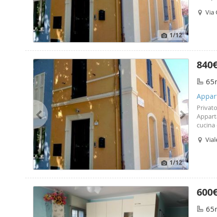
e Giar
Via 
Richies
it0410
le prop
1
/12
840
65
Appar
Privato
Appart
cucina 
soppalc
Vial
sottot
non amm
it0410
1
/12
numero 
600
65