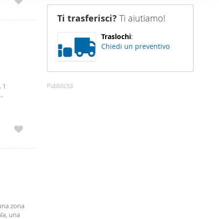
nostro sito
Ti trasferisci?
Ti aiutiamo!
i potrebbero
ei loro
Traslochi
:
Chiedi un preventivo
Pubblicità
. 1
 una zona
ala, una