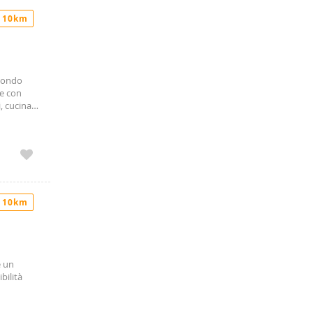
 10km
econdo
le con
, cucina
uso.
permercato
 10km
e un
bilità
è