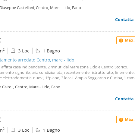
dino privato. Utenze autonome, senza canone condominiale. Animali non a
Giuseppe Castellani, Centro, Mare - Lido, Fano
te Referenze, Fideiussione bancaria per contratto annuale. Cin turistico
13c2ag47vodh Comunicare, tramite la form dell'annuncio, nome e cognome,
Contatta
rie esigenze: durata del contratto, n° persone, altre eventuali.
€
Máx.
2
m
3 Loc
1 Bagno
tamento arredato Centro, mare - lido
 affitta casa indipendente, 2 minuti dal Mare zona Lido e Centro Storico.
amento signorile, aria condizionata, recentemente ristrutturato, finemente 
e elettrodomestici nuovi, 1°piano, 3 locali. Ampio Soggiorno e Cucina, 1 cam
o. Oltre allo spazio del soppalco, dalla camera matrimoniale si accede ad u
e Cairoli, Centro, Mare - Lido, Fano
etto usabile come ripostiglio. Utenze autonome, senza canone condominiale
essi. Richieste Referenze, Fideiussione bancaria per contratti annuali. Cin 
Contatta
13c2rortpbtr Comunicare, nome e cognome, n° mob, mesi e durata del contr
ed età persone, altre eventuali.
€
Máx.
2
m
3 Loc
1 Bagno