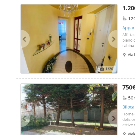
1.20
12
Appar
Affitta
piano 
cabina
grande 
Via 
Deposit
vicini.
1
/20
750
50
Biloca
Home Oa
delizio
estive 
complet
Vial