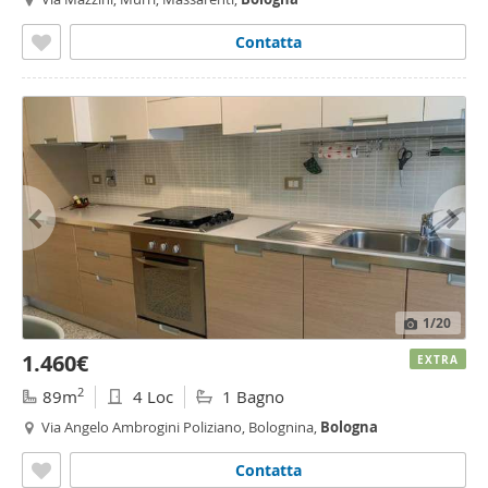
Contatta
1
/20
1.460€
EXTRA
2
89m
4 Loc
1 Bagno
Via Angelo Ambrogini Poliziano, Bolognina,
Bologna
Contatta