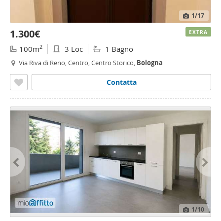
1
/17
1.300€
EXTRA
2
100m
3 Loc
1 Bagno
Via Riva di Reno, Centro, Centro Storico,
Bologna
Contatta
1
/10