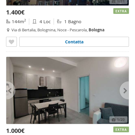
1
/11
1.400€
EXTRA
2
144m
4 Loc
1 Bagno
Via di Bertalia, Bolognina, Noce - Pescarola,
Bologna
Contatta
1
/20
1.000€
EXTRA