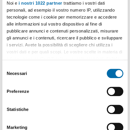
Noi e
i nostri 1022 partner
trattiamo i vostri dati
personali, ad esempio il vostro numero IP, utilizzando
tecnologie come i cookie per memorizzare e accedere
alle informazioni sul vostro dispositivo al fine di
pubblicare annunci e contenuti personalizzati, misurare
gli annunci e i contenuti, ricercare il pubblico e sviluppare
1
/15
i servizi. Avete la possibilità di scegliere chi utilizza i
1.200€
NUOVO
EXTRA
vostri dati e per quali scopi. Le vostre scelte in materia di
2
90m
4 Loc
1 Bagno
privacy sono applicabili solo su questa proprietà digitale
in cui avete effettuato le vostre scelte. È possibile
Via Lombardia, Mazzini, Mazzini - Fossolo,
Bologna
S
modificare o revocare il proprio consenso in qualsiasi
Necessari
e
Contatta
momento dalla Dichiarazione sui cookie o facendo clic
l
sull'icona di attivazione della privacy.
e
Preferenze
z
Con il tuo consenso, vorremmo anche:
i
raccogliere informazioni sulla tua posizione
o
Statistiche
geografica, con un'approssimazione di qualche
n
metro,
e
Marketing
Identificare il tuo dispositivo, scansionandolo