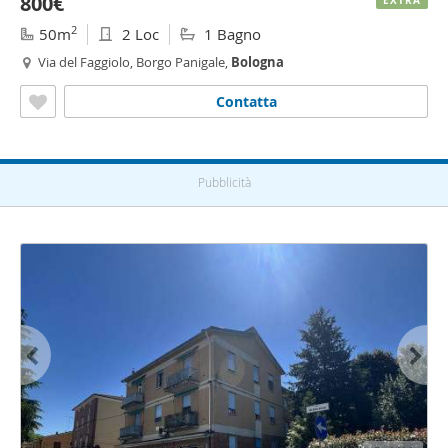
800€
EXTRA
2
50m
2 Loc
1 Bagno
Via del Faggiolo, Borgo Panigale,
Bologna
Contatta
Pubblicità