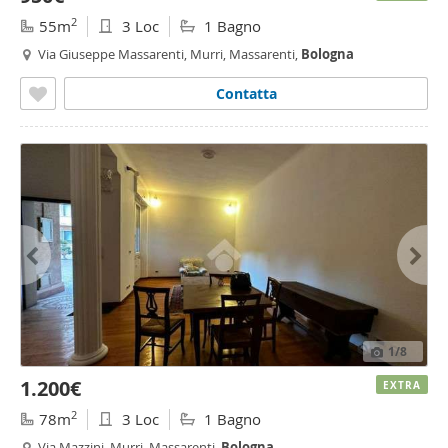
2
55m
3 Loc
1 Bagno
Via Giuseppe Massarenti, Murri, Massarenti,
Bologna
Contatta
1
/8
1.200€
EXTRA
2
78m
3 Loc
1 Bagno
Via Mazzini, Murri, Massarenti,
Bologna