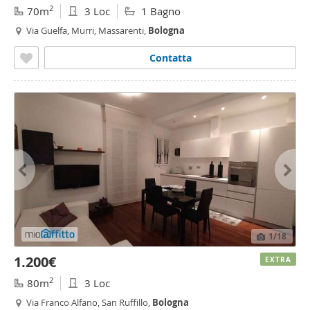
2
70m
3 Loc
1 Bagno
Via Guelfa, Murri, Massarenti,
Bologna
Contatta
1
/18
1.200€
EXTRA
2
80m
3 Loc
Via Franco Alfano, San Ruffillo,
Bologna