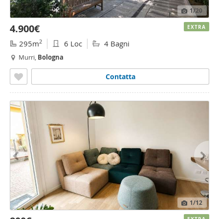
1
/20
4.900€
EXTRA
2
295m
6 Loc
4 Bagni
Murri,
Bologna
Contatta
1
/12