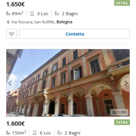
1.650€
EXTRA
2
89m
3 Loc
2 Bagni
Via Toscana, San Ruffillo,
Bologna
Contatta
1
/20
1.600€
EXTRA
2
150m
6 Loc
2 Bagni