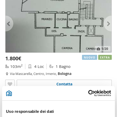
1
/20
1.800€
NUOVO
EXTRA
2
103m
4 Loc
1 Bagno
Via Mascarella, Centro, Irnerio,
Bologna
Contatta
Uso responsabile dei dati