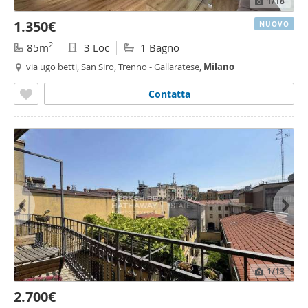
1
/18
1.350€
NUOVO
2
85m
3 Loc
1 Bagno
via ugo betti, San Siro, Trenno - Gallaratese,
Milano
Contatta
1
/13
2.700€