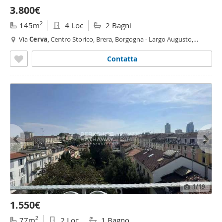
3.800€
2
145m
4 Loc
2 Bagni
Via
Cerva
, Centro Storico, Brera, Borgogna - Largo Augusto,
Milano
Contatta
1
/19
1.550€
2
77m
2 Loc
1 Bagno