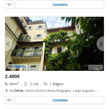
Contatta
1
/15
2.400€
2
40m
2 Loc
1 Bagno
Via
Cerva
, Centro Storico, Brera, Borgogna - Largo Augusto,
Milano
Contatta