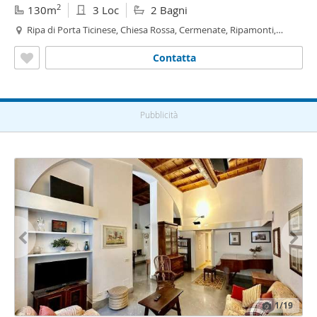
2
130m
3 Loc
2 Bagni
Ripa di Porta Ticinese, Chiesa Rossa, Cermenate, Ripamonti,
Navigli - Darsena,
Milano
Contatta
Pubblicità
1
/19