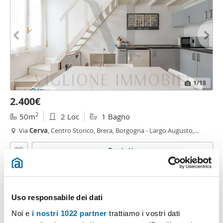
1
/18
2.400€
2
50m
2 Loc
1 Bagno
Via
Cerva
, Centro Storico, Brera, Borgogna - Largo Augusto,
Milano
Contatta
Uso responsabile dei dati
Noi e
i nostri 1022 partner
trattiamo i vostri dati