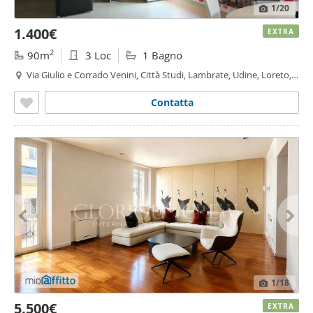
1
/20
1.400€
EXTRA
2
90m
3 Loc
1 Bagno
Via Giulio e Corrado Venini, Città Studi, Lambrate, Udine, Loreto,
Pasteur,
Milano
Contatta
1
/18
5.500€
EXTRA