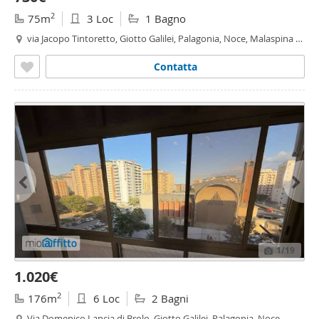
2
75m
3 Loc
1 Bagno
via Jacopo Tintoretto, Giotto Galilei, Palagonia, Noce, Malaspina -
Noce,
Palermo
Contatta
1
/19
1.020€
2
176m
6 Loc
2 Bagni
Via Domenico Lancia di Brolo, Giotto Galilei, Palagonia, Noce,