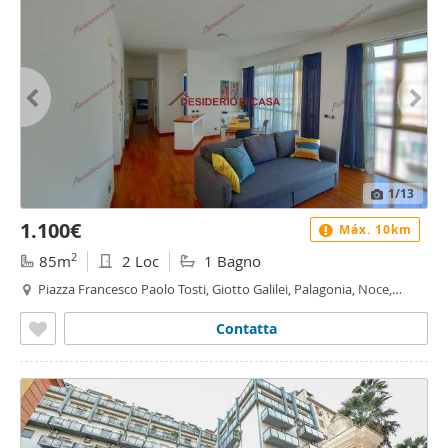
1
/13
1.100€
Máx. 10km
2
85m
2 Loc
1 Bagno
Piazza Francesco Paolo Tosti, Giotto Galilei, Palagonia, Noce,
Malaspina - Malaspina, Palermo
Contatta