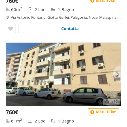
760€
Máx. 10km
2
60m
2 Loc
1 Bagno
Via Antonio Furitano, Giotto Galilei, Palagonia, Noce, Malaspina -
Malaspina, Palermo
Contatta
1
/20
760€
Máx. 10km
2
61m
2 Loc
1 Bagno