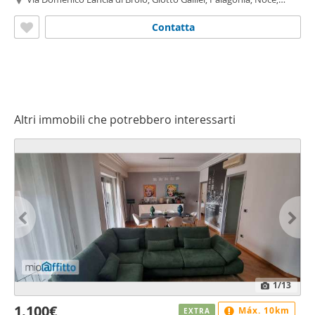
Malaspina - Noce,
Palermo
Contatta
Altri immobili che potrebbero interessarti
1
/13
1.100€
Máx. 10km
EXTRA