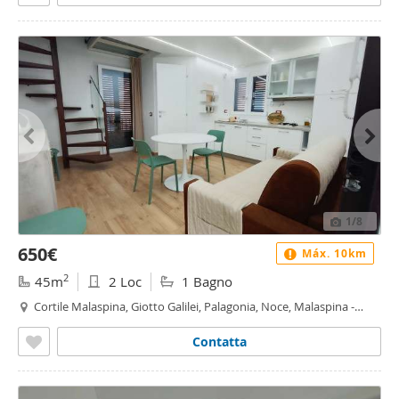
1
/8
650€
Máx. 10km
2
45m
2 Loc
1 Bagno
Cortile Malaspina, Giotto Galilei, Palagonia, Noce, Malaspina -
Giotto Galilei - Palagonia, Palermo
Contatta