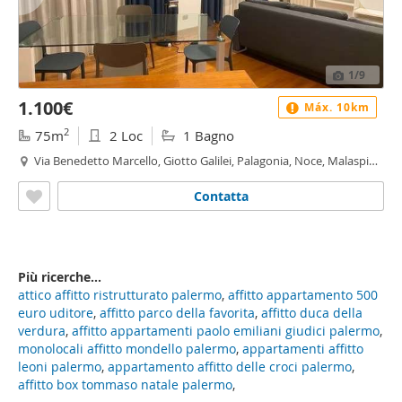
1
/9
1.100€
Máx. 10km
2
75m
2 Loc
1 Bagno
Via Benedetto Marcello, Giotto Galilei, Palagonia, Noce, Malaspina
- Malaspina, Palermo
Contatta
Più ricerche...
attico affitto ristrutturato palermo
,
affitto appartamento 500
euro uditore
,
affitto parco della favorita
,
affitto duca della
verdura
,
affitto appartamenti paolo emiliani giudici palermo
,
monolocali affitto mondello palermo
,
appartamenti affitto
leoni palermo
,
appartamento affitto delle croci palermo
,
affitto box tommaso natale palermo
,