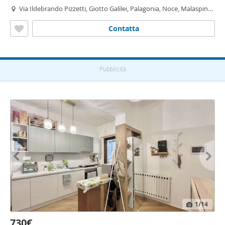
Via Ildebrando Pizzetti, Giotto Galilei, Palagonia, Noce, Malaspina -
Malaspina,
Palermo
Contatta
Pubblicità
1
/14
730€