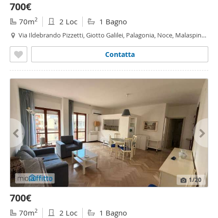
700€
2
70m
2 Loc
1 Bagno
Via Ildebrando Pizzetti, Giotto Galilei, Palagonia, Noce, Malaspina -
Malaspina,
Palermo
Contatta
1
/20
700€
2
70m
2 Loc
1 Bagno