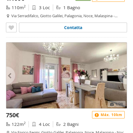
2
110m
3 Loc
1 Bagno
Via Serradifalco, Giotto Galilei, Palagonia, Noce, Malaspina -
Malaspina, Palermo
Contatta
1
/20
750€
Máx. 10km
2
122m
4 Loc
2 Bagni
Via Enrico Fermi, Giotto Galilei, Palagonia, Noce, Malaspina - Noce,