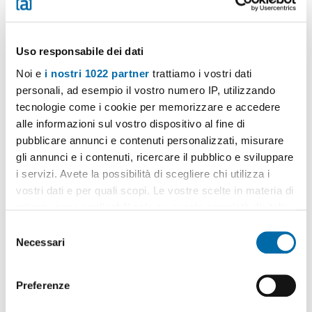
Uso responsabile dei dati
Noi e
i nostri 1022 partner
trattiamo i vostri dati
personali, ad esempio il vostro numero IP, utilizzando
1
/20
tecnologie come i cookie per memorizzare e accedere
750€
Máx. 10km
alle informazioni sul vostro dispositivo al fine di
2
68m
2 Loc
1 Bagno
pubblicare annunci e contenuti personalizzati, misurare
gli annunci e i contenuti, ricercare il pubblico e sviluppare
Via Giuseppe Cosentino, Giotto Galilei, Palagonia, Noce,
Malaspina - Noce, Palermo
i servizi. Avete la possibilità di scegliere chi utilizza i
Contatta
vostri dati e per quali scopi. Le vostre scelte in materia di
privacy sono applicabili solo su questa proprietà digitale
in cui avete effettuato le vostre scelte. È possibile
S
modificare o revocare il proprio consenso in qualsiasi
Necessari
e
momento dalla Dichiarazione sui cookie o facendo clic
l
sull'icona di attivazione della privacy.
e
Preferenze
z
Con il tuo consenso, vorremmo anche:
i