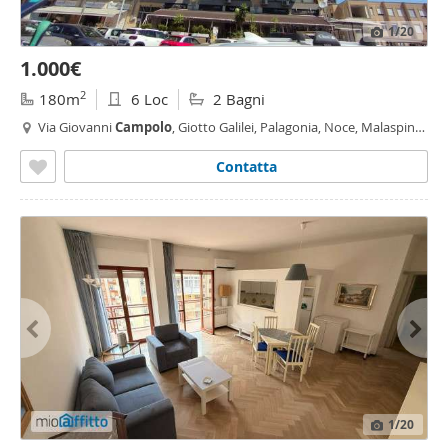
1
/20
1.000€
2
180m
6 Loc
2 Bagni
Via Giovanni
Campolo
, Giotto Galilei, Palagonia, Noce, Malaspina
- Malaspina,
Palermo
Contatta
1
/20