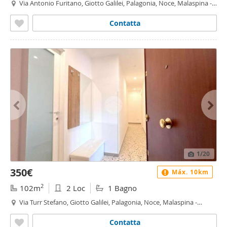
Via Antonio Furitano, Giotto Galilei, Palagonia, Noce, Malaspina -
Malaspina, Palermo
Contatta
1
/20
350€
Máx. 10km
2
102m
2 Loc
1 Bagno
Via Turr Stefano, Giotto Galilei, Palagonia, Noce, Malaspina -
Malaspina, Palermo
Contatta