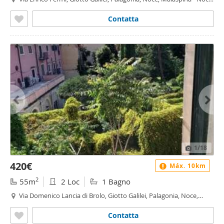
Palermo
Contatta
1
/18
420€
Máx. 10km
2
55m
2 Loc
1 Bagno
Via Domenico Lancia di Brolo, Giotto Galilei, Palagonia, Noce,
Malaspina - Noce, Palermo
Contatta