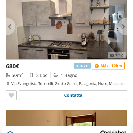
1
/12
680€
Máx. 10km
NUOVO
2
50m
2 Loc
1 Bagno
Via Evangelista Torricelli, Giotto Galilei, Palagonia, Noce, Malaspina
- Giotto Galilei - Palagonia, Palermo
Contatta