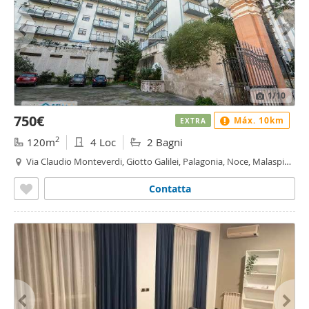
1
/10
750€
Máx. 10km
EXTRA
2
120m
4 Loc
2 Bagni
Via Claudio Monteverdi, Giotto Galilei, Palagonia, Noce, Malaspina
- Malaspina, Palermo
Contatta