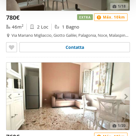
raccolto dal suo utilizzo dei loro servizi.
1
/18
780€
Máx. 10km
EXTRA
2
46m
2 Loc
1 Bagno
Via Mariano Migliaccio, Giotto Galilei, Palagonia, Noce, Malaspina -
Noce, Palermo
Contatta
1
/20