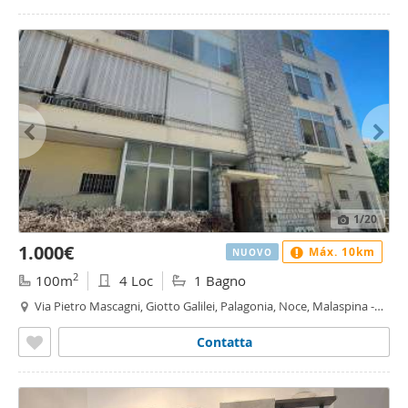
1
/20
1.000€
Máx. 10km
NUOVO
2
100m
4 Loc
1 Bagno
Via Pietro Mascagni, Giotto Galilei, Palagonia, Noce, Malaspina -
Malaspina, Palermo
Contatta