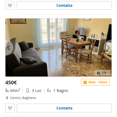
Contatta
1
/9
450€
Máx. 10km
2
60m
3 Loc
1 Bagno
Centro, Bagheria
Contatta