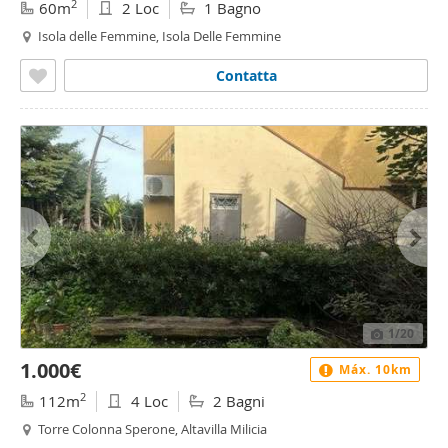
2
60m
2 Loc
1 Bagno
Isola delle Femmine, Isola Delle Femmine
Contatta
1
/20
1.000€
Máx. 10km
2
112m
4 Loc
2 Bagni
Torre Colonna Sperone, Altavilla Milicia