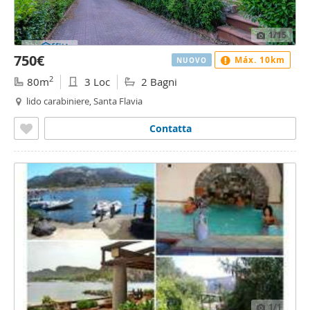
1
/15
750€
Máx. 10km
NUOVO
2
80m
3 Loc
2 Bagni
lido carabiniere, Santa Flavia
Contatta
1
/1