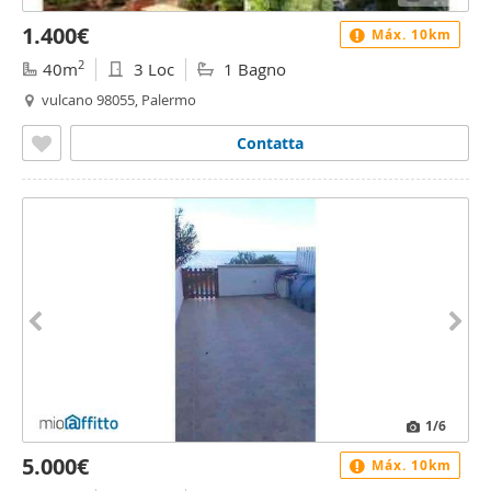
1.400€
Máx. 10km
2
40m
3 Loc
1 Bagno
vulcano 98055, Palermo
Contatta
1
/6
5.000€
Máx. 10km