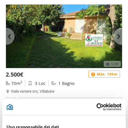
1
/20
2.500€
Máx. 10km
2
70m
3 Loc
1 Bagno
Viale venere snc, Villabate
Contatta
Uso responsabile dei dati