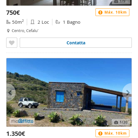
1
/9
750€
Máx. 10km
2
50m
2 Loc
1 Bagno
Centro, Cefalu'
Contatta
1
/20
1.350€
Máx. 10km