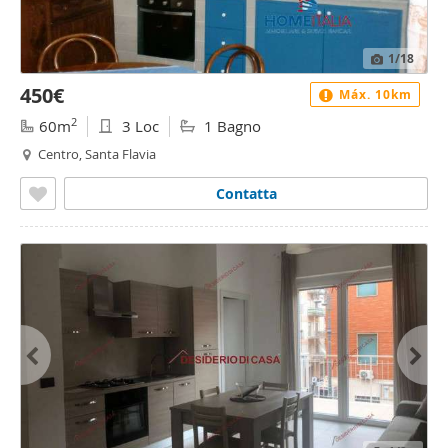
1
/18
450€
Máx. 10km
2
60m
3 Loc
1 Bagno
Centro, Santa Flavia
Contatta