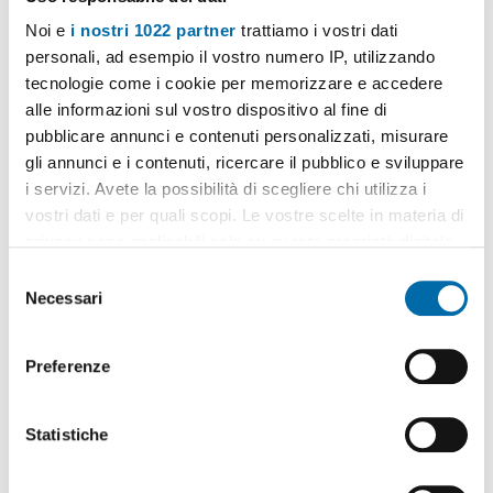
Noi e
i nostri 1022 partner
trattiamo i vostri dati
personali, ad esempio il vostro numero IP, utilizzando
tecnologie come i cookie per memorizzare e accedere
alle informazioni sul vostro dispositivo al fine di
pubblicare annunci e contenuti personalizzati, misurare
gli annunci e i contenuti, ricercare il pubblico e sviluppare
1
/9
i servizi. Avete la possibilità di scegliere chi utilizza i
vostri dati e per quali scopi. Le vostre scelte in materia di
550€
Máx. 10km
privacy sono applicabili solo su questa proprietà digitale
2
60m
2 Loc
1 Bagno
in cui avete effettuato le vostre scelte. È possibile
S
Centro Storico, Kalsa, Palermo
modificare o revocare il proprio consenso in qualsiasi
Necessari
e
momento dalla Dichiarazione sui cookie o facendo clic
l
Contatta
sull'icona di attivazione della privacy.
e
Preferenze
z
Con il tuo consenso, vorremmo anche:
i
raccogliere informazioni sulla tua posizione
o
Statistiche
geografica, con un'approssimazione di qualche
n
metro,
e