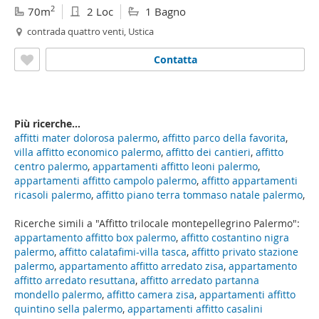
2
70m
2 Loc
1 Bagno
contrada quattro venti, Ustica
Contatta
Più ricerche...
affitti mater dolorosa palermo
,
affitto parco della favorita
,
villa affitto economico palermo
,
affitto dei cantieri
,
affitto
centro palermo
,
appartamenti affitto leoni palermo
,
appartamenti affitto campolo palermo
,
affitto appartamenti
ricasoli palermo
,
affitto piano terra tommaso natale palermo
,
Ricerche simili a "Affitto trilocale montepellegrino Palermo":
appartamento affitto box palermo
,
affitto costantino nigra
palermo
,
affitto calatafimi-villa tasca
,
affitto privato stazione
palermo
,
appartamento affitto arredato zisa
,
appartamento
affitto arredato resuttana
,
affitto arredato partanna
mondello palermo
,
affitto camera zisa
,
appartamenti affitto
quintino sella palermo
,
appartamenti affitto casalini