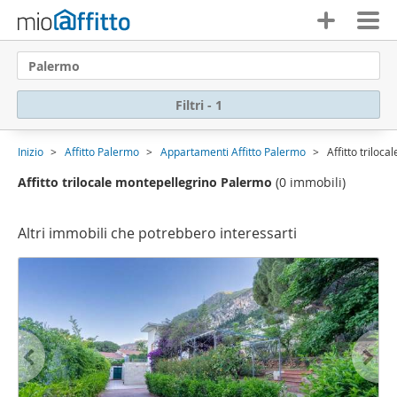
Palermo
Filtri - 1
Inizio
Affitto Palermo
Appartamenti Affitto Palermo
Affitto triloc
Affitto trilocale montepellegrino Palermo
(0 immobili)
Altri immobili che potrebbero interessarti