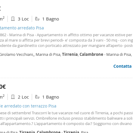
€
2
m
3 Loc
1 Bagno
tamento arredato Pisa
. 862 - Marina di Pisa - Appartamento in affitto ottimo per vacanze estive per 
za al mare si affitta per brevi periodi- e' composta da 3 vani - 50 mq - con in
dente da giardinetto con porticato attrezzato per mangiare all'aperto- post
terrato, l'interno è composto da cucina abitabile, piccolo soggiorno di pass
Girolamo Vecchiani,, Marina di Pisa,
Tirrenia
,
Calambrone
- Marina di Pisa,
letto, camera matrimoniale, bagno con doccia e finestra. Il prezzo è riferito 
 Per info contattateci. Classe energetica: g - Rif. 862
Contatta
0€
2
m
2 Loc
1 Bagno
le arredato con terrazzo Pisa
mese di settembre! Trascorri le tue vacanze nel cuore di Tirrenia, a pochi pass
tti i principali servizi. Ombrellone incluso presso stabilimento balneare a soli
dall'appartamento.? L'appartamento è composto da:? Soggiorno con divano 
tto attrezzato? Camera matrimoniale? Bagno con doccia? Posizione ideale: 
na di Pisa,
Tirrenia
,
Calambrone
-
Tirrenia
, Pisa