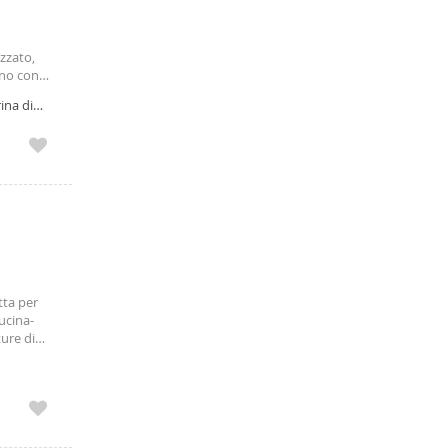
zzato,
gno con
26 fino a
ina di
olo per
tta per
ucina-
ure di
ezzi e