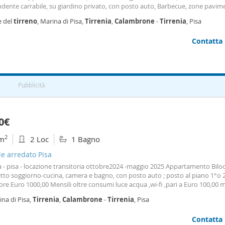
ndente carrabile, su giardino privato, con posto auto, Barbecue, zone pavim
ri da giardino, dal quale si accede tramite scala esterna all'appartamento po
e del
tirreno
, Marina di Pisa,
Tirrenia
,
Calambrone
-
Tirrenia
, Pisa
primo, Composto da soggiorno cucina open space,con due balconi, uno sulla
ale l'altro su giardini interni, splendido affaccio sulla pineta. Si prosegue in
Contatta
 sulle due camere con letto matrimoniale e ampio bagno finestrato. L'appa
a Vicino al centro di Tirrenia ed alla spiaggia libera. Per maggiori informazioni
are l'agenzia riportando il codice di riferimento. Per ulteriori informazioni c
ia riportando il codice di riferimento
Pubblicità
0€
2
m
2 Loc
1 Bagno
le arredato Pisa
a - pisa - locazione transitoria ottobre2024 -maggio 2025 Appartamento Biloca
etto soggiorno-cucina, camera e bagno, con posto auto ; posto al piano 1°o 2
re Euro 1000,00 Mensili oltre consumi luce acqua ,wi-fi ,pari a Euro 100,00 
utto imponibile oltre iva 10% ) Appartamento Tre vani : 4 6 posti soggiorno-c
na di Pisa,
Tirrenia
,
Calambrone
-
Tirrenia
, Pisa
 camerina e bagno, con posto auto ; posto al piano 1°o 2° - con ascensore 
 Mensili oltre consumi luce acqua ,wi-fi ,pari a Euro 100,00 minimo tre mesi 
Contatta
ile oltre iva 10 %) Bilocale Locazione Breve : Euro 350,00 a settimana tutt