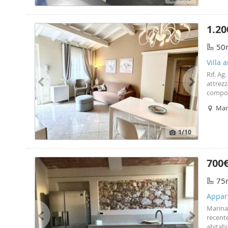
(tutto 
Transi
1.20
50
Villa 
Rif. Ag
attrezz
compos
doccia 
Mari
Lavasto
contatt
1
/10
700
75
Appar
Marina 
recente
abitabi