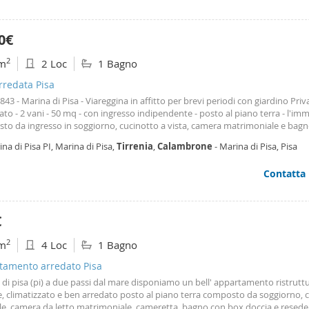
imponibile oltre iva 10 %) ; Classe energetica: g - Rif. Tirreniabeach Locazione
toria Ottobre2024 -maggio 2025
0€
2
m
2 Loc
1 Bagno
arredata Pisa
. 843 - Marina di Pisa - Viareggina in affitto per brevi periodi con giardino Priv
ato - 2 vani - 50 mq - con ingresso indipendente - posto al piano terra - l'im
to da ingresso in soggiorno, cucinotto a vista, camera matrimoniale e bag
e finestra. Completamente ristrutturato. Dotato da molti comfort tra cui Lav
na di Pisa PI, Marina di Pisa,
Tirrenia
,
Calambrone
- Marina di Pisa, Pisa
viglie, Aria condizionata e Zanzariere. Non sono ammessi animali. Per info e
ateci! Classe energetica: - Rif. 843
Contatta
€
2
m
4 Loc
1 Bagno
tamento arredato Pisa
di pisa (pi) a due passi dal mare disponiamo un bell' appartamento ristruttu
, climatizzato e ben arredato posto al piano terra composto da soggiorno, 
le, camera da letto matrimoniale, cameretta, bagno con box doccia e resede