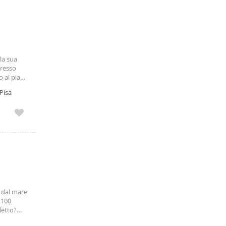
la sua
gresso
o al piano
o con
 Pisa
al mese di
i dal mare
 100
letto?
• Mare a