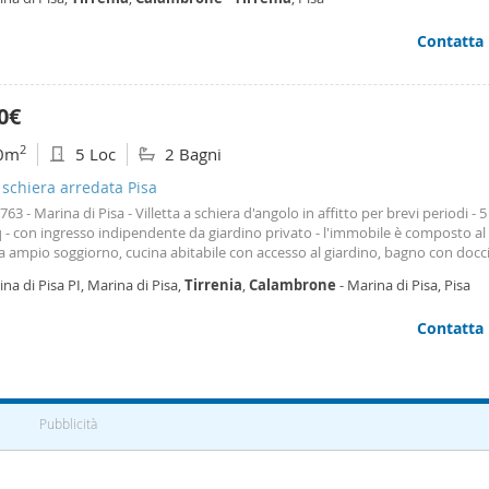
ri • Ristoranti, bar e gelaterie raggiungibili a piedi • Negozi e supermercati n
te vicinanze • Nessuna necessità di utilizzare l'auto Perfetto per coppie, fa
Contatta
ano trascorrere un mese di relax nella rinomata località balneare del litorale
 per il mese di settembre Contattami subito: disponibilità limitata. Chiama o
per ricevere maggiori informazioni o prenotare la tua vacanza!
0€
2
0m
5 Loc
2 Bagni
a schiera arredata Pisa
. 763 - Marina di Pisa - Villetta a schiera d'angolo in affitto per brevi periodi - 5
 - con ingresso indipendente da giardino privato - l'immobile è composto al
a ampio soggiorno, cucina abitabile con accesso al giardino, bagno con docc
ra; al piano primo ampia camera matrimoniale con balcone, ripostiglio, came
na di Pisa PI, Marina di Pisa,
Tirrenia
,
Calambrone
- Marina di Pisa, Pisa
on doccia e finestra; mansarda abitabile con divano letto. L'immobile è dot
, inferriate, zanzariere. Cucina dotata di lavastoviglie, microonde, forno, lava
Contatta
energetica: e. Per info e prezzi contattateci, il prezzo si riferisce al mese di Giu
Pubblicità