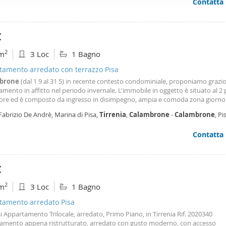
Contatta
ento.
ffico. Condividiamo inoltre informazioni sul modo in cui utilizza il 
 occupano di analisi dei dati web, pubblicità e social media, i qual
azioni che ha fornito loro o che hanno raccolto dal suo utilizzo d
€
2
m
3 Loc
1 Bagno
tamento arredato con terrazzo Pisa
brone
(dal 1 9 al 31 5) in recente contesto condominiale, proponiamo grazi
mento in affitto nel periodo invernale. L'immobile in oggetto è situato al 2
ore ed è composto da ingresso in disimpegno, ampia e comoda zona giorno 
de terrazza vivibile, cucina a vista, due camere da letto e bagno. L'appartam
Fabrizio De Andrè, Marina di Pisa,
Tirrenia
,
Calambrone
-
Calambrone
, Pi
a in ottimo stato e vanta la comodità di essere a breve tratto tra Pisa e Liv
to transitorio solo a persone referenziate.
Contatta
€
2
m
3 Loc
1 Bagno
tamento arredato Pisa
si Appartamento Trilocale, arredato, Primo Piano, in Tirrenia Rif. 2020340
amento appena ristrutturato, arredato con gusto moderno, con accesso