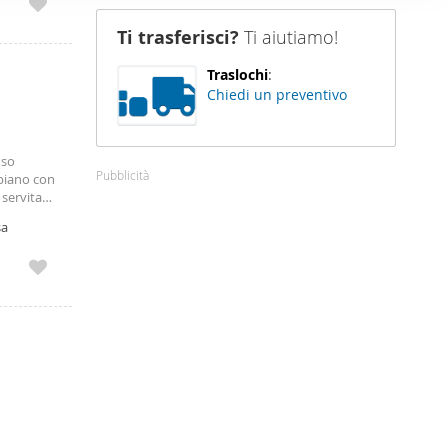
nostro sito
Ti trasferisci?
Ti aiutiamo!
i potrebbero
ei loro
Traslochi
:
Chiedi un preventivo
oso
Pubblicità
 piano con
servita
ento si
sa
orno.