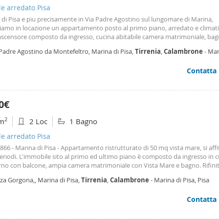
le arredato Pisa
di Pisa e piu precisamente in Via Padre Agostino sul lungomare di Marina,
iamo in locazione un appartamento posto al primo piano, arredato e climati
ascensore composto da ingresso, cucina abitabile camera matrimoniale, ba
e finestra oltre a terrazza abitabile. Solo referenziati Libero dal 1 Ottobre 20
Padre Agostino da Montefeltro, Marina di Pisa,
Tirrenia
,
Calambrone
- Mar
ggio 2027 contratto transitorio € 545 compreso spese condominiali e tari S
, Pisa
rsona Rif. 2055a
Contatta
0€
2
m
2 Loc
1 Bagno
le arredato Pisa
. 866 - Marina di Pisa - Appartamento ristrutturato di 50 mq vista mare, si affi
eriodi. L'immobile sito al primo ed ultimo piano è composto da ingresso in c
rno con balcone, ampia camera matrimoniale con Vista Mare e bagno. Rifinit
 e arredamento moderno e nuovo! Aria Condizionata! Per informazioni su pr
za Gorgona,, Marina di Pisa,
Tirrenia
,
Calambrone
- Marina di Pisa, Pisa
bilità non esitate a contattarci. Classe energetica: e - Rif. 866
Contatta