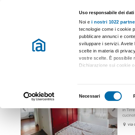
Uso responsabile dei dati
Case e appartamenti in affitto in tutta Italia
Noi e
i nostri 1022 partne
Pisa
tecnologie come i cookie p
pubblicare annunci e conten
Inizio
Affitto Pisa
Appartamenti Affitto Pisa
Affitto tirrenia 
sviluppare i servizi. Avete l
scelte in materia di privacy
Affitto tirrenia calambrone Pisa
(69 immobili)
vostre scelte. È possibile
Dichiarazione sui cookie o 
1.00
Con il tuo consenso, vor
80
raccogliere informazio
S
Identificare il tuo dis
Necessari
Appar
e
(impronte digitali).
Appart
l
in Tir
Approfondisci come vengono
e
cucino
dettagli
. Puoi modificare o
doccia,
z
via 
tramite
i
anche l
Utilizziamo i cookie per pe