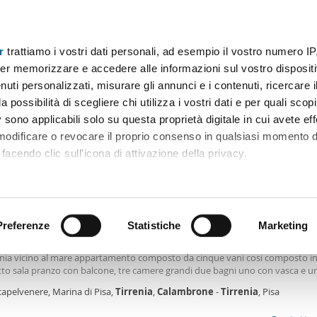
r
trattiamo i vostri dati personali, ad esempio il vostro numero IP
Prezzo
Superficie
Locali
Più filtri - 1
er memorizzare e accedere alle informazioni sul vostro dispositiv
uti personalizzati, misurare gli annunci e i contenuti, ricercare i
calambrone Pisa
a possibilità di scegliere chi utilizza i vostri dati e per quali scop
 sono applicabili solo su questa proprietà digitale in cui avete eff
Ordine Mioaffitto
 modificare o revocare il proprio consenso in qualsiasi momento d
facendo clic sull'icona di attivazione della privacy.
0€
remmo anche:
2
m
5 Loc
2 Bagni
ni sulla tua posizione geografica, con un'approssimazione di qu
positivo, scansionandolo attivamente alla ricerca di caratteristiche
Preferenze
Statistiche
Marketing
tamento arredato con terrazzo Pisa
amento con ingresso indipendente zona mare per brevi periodi affittasi Rif.
renia vicino al mare appartamento composto da cinque vani cosi composto i
 elaborati i tuoi dati personali e imposta le tue preferenze nell
tto sala pranzo con balcone, tre camere grandi due bagni uno con vasca e u
 ritirare il tuo consenso in qualsiasi momento dalla Dichiarazion
 l'appartamento ha anche la possibilità di sfruttare il giardino sottostante da
capelvenere, Marina di Pisa,
Tirrenia
,
Calambrone
-
Tirrenia
, Pisa
 la scala esterna si accede all'appartamento, la casa in dotazione oltre l'arre
a lavatrice. Per maggiori informazioni contattare l'agenzia riportando il codic
rsonalizzare contenuti ed annunci, per fornire funzionalità dei so