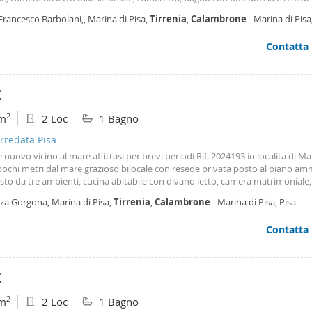
golato per pranzi e cene all'aperto + 2 posti auto esclusivi scoperti. Solo refe
Francesco Barbolani,, Marina di Pisa,
Tirrenia
,
Calambrone
- Marina di Pisa
dal 1 Settembre 2026 fino al 31 05 2027 no animali contratto transitorio € 70
pese condominiali Rif. 2063a
Contatta
€
2
m
2 Loc
1 Bagno
rredata Pisa
e nuovo vicino al mare affittasi per brevi periodi Rif. 2024193 in localita di Ma
pochi metri dal mare grazioso bilocale con resede privata posto al piano a
to da tre ambienti, cucina abitabile con divano letto, camera matrimoniale
cia oltre resede esterna esclusiva. L'appartamento è stato ristrutturato e a
zza Gorgona, Marina di Pisa,
Tirrenia
,
Calambrone
- Marina di Pisa, Pisa
, per ulteriori informazioni contattare l'agenzia riportando il codice di riferi
Contatta
€
2
m
2 Loc
1 Bagno