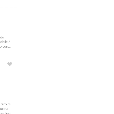
ato
mobile è
no con
atrice,
 prezzi
rato di
cucina
 esclusiva