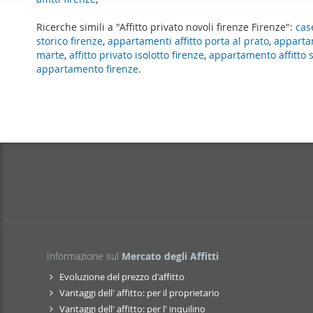
o
per analizzare il nostro tra
n
Ricerche simili a "Affitto privato novoli firenze Firenze":
case
con i nostri partner che si
e
storico firenze
,
appartamenti affitto porta al prato
,
appartam
combinarle con altre inform
d
marte
,
affitto privato isolotto firenze
,
appartamento affitto s
servizi.
e
appartamento firenze
.
l
c
o
n
s
e
n
s
o
Informazione sul
Mercato degli Affitti
Evoluzione del prezzo d'affitto
Vantaggi dell' affitto: per il proprietario
Vantaggi dell' affitto: per l' inquilino