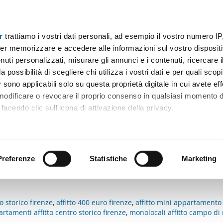
r
trattiamo i vostri dati personali, ad esempio il vostro numero IP
Prezzo
Superficie
Locali
Più filtri - 1
er memorizzare e accedere alle informazioni sul vostro dispositiv
uti personalizzati, misurare gli annunci e i contenuti, ricercare i
vato novoli firenze Firenze
a possibilità di scegliere chi utilizza i vostri dati e per quali scop
 sono applicabili solo su questa proprietà digitale in cui avete eff
Ordine Mioaffitto
 modificare o revocare il proprio consenso in qualsiasi momento d
facendo clic sull'icona di attivazione della privacy.
n i criteri di ricerca.:
remmo anche:
ni sulla tua posizione geografica, con un'approssimazione di qu
positivo, scansionandolo attivamente alla ricerca di caratteristiche
Preferenze
Statistiche
Marketing
e corrispondo ai tuoi criteri di ricerca.
 elaborati i tuoi dati personali e imposta le tue preferenze nell
 ritirare il tuo consenso in qualsiasi momento dalla Dichiarazion
 storico firenze
,
affitto 400 euro firenze
,
affitto mini appartamento 
rtamenti affitto centro storico firenze
,
monolocali affitto campo di
rsonalizzare contenuti ed annunci, per fornire funzionalità dei so