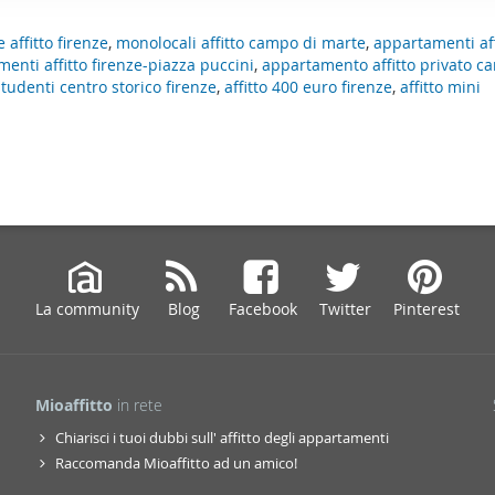
ffico. Condividiamo inoltre informazioni sul modo in cui utilizza il 
 affitto firenze
,
monolocali affitto campo di marte
,
appartamenti aff
 occupano di analisi dei dati web, pubblicità e social media, i qual
enti affitto firenze-piazza puccini
,
appartamento affitto privato c
azioni che ha fornito loro o che hanno raccolto dal suo utilizzo d
tudenti centro storico firenze
,
affitto 400 euro firenze
,
affitto mini
La community
Blog
Facebook
Twitter
Pinterest
Mioaffitto
in rete
Chiarisci i tuoi dubbi sull' affitto degli appartamenti
Raccomanda Mioaffitto ad un amico!