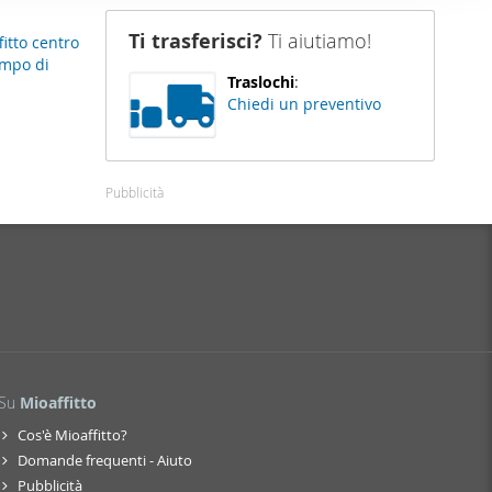
nostro sito
Ti trasferisci?
Ti aiutiamo!
itto centro
i potrebbero
ampo di
ei loro
Traslochi
:
Chiedi un preventivo
Pubblicità
Su
Mioaffitto
Cos'è Mioaffitto?
Domande frequenti - Aiuto
Pubblicità