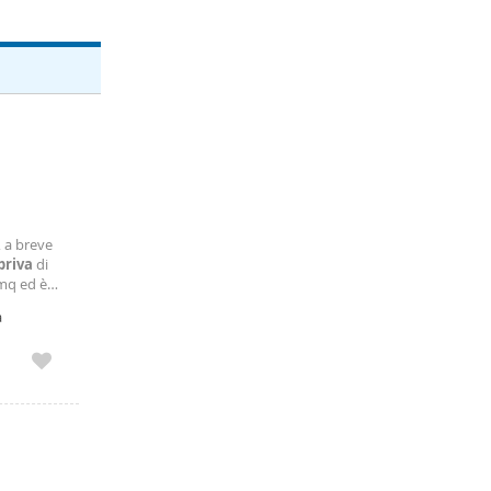
, a breve
priva
di
 mq ed è
un bagno.
a