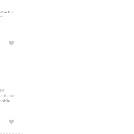
osta da:
re
ali € 125
tattare
con
 il sole,
mobile
affitta ad