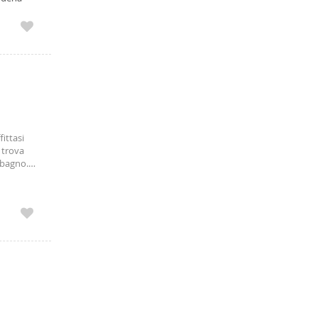
te
fittasi
 trova
 bagno.
o e