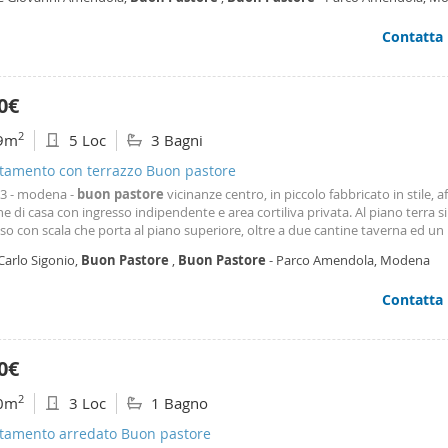
rimessa - completa la proprietà un posto auto riservato - valutiamo solamen
ti di locazione di breve durata (12 mesi rinnovabili) per esigenze di futura
Contatta
bilità a favore della proprietà Per informazioni geometra bevini luca
0€
2
9m
5 Loc
3 Bagni
tamento con terrazzo Buon pastore
73 - modena -
buon
pastore
vicinanze centro, in piccolo fabbricato in stile, af
e di casa con ingresso indipendente e area cortiliva privata. Al piano terra si
sso con scala che porta al piano superiore, oltre a due cantine taverna ed un
o appartamento al primo piano si compone di ingresso, salone con caminett
Carlo Sigonio,
Buon
Pastore
,
Buon
Pastore
- Parco Amendola, Modena
abitabile da cui si accede ad
Contatta
0€
2
0m
3 Loc
1 Bagno
tamento arredato Buon pastore