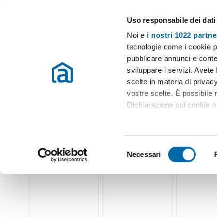
Uso responsabile dei dati
Case e appartamenti in affitto in tutta Italia
Noi e
i nostri 1022 partne
Modena
Scegli la zona
tecnologie come i cookie p
pubblicare annunci e conten
Inizio
Affitto Modena
Appartamenti Affitto Modena
Affitto 
sviluppare i servizi. Avete l
scelte in materia di privacy
Affitto privato buon pastore Modena
(40 immobili)
vostre scelte. È possibile
Dichiarazione sui cookie o 
Con il tuo consenso, vor
raccogliere informazio
S
Identificare il tuo dis
Necessari
e
(impronte digitali).
l
Approfondisci come vengono
e
dettagli
. Puoi modificare o
z
i
Utilizziamo i cookie per pe