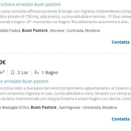
a schiera arredata Buon pastore
n zona contrada affittasi porzione di borgo con ingresso indipendente comp
dino privato di 150 mq, sala pranzo, cucina abitabile e servizio. 1P-Due came
oniali e bagno. 2P- mansarda con bagno. Riscaldamento autonomo e aria
onata. Finiture di pregio. Richiesta d'affitto mensile € 2000. Spese condomini
dello Paduli,
Buon
Pastore
, Morane - Contrada, Modena
. Richieste massime referenze. Per informazioni e organizzare una visita con
pe al 335 6563089 oppure Gabriele al 338 9463566.
Contatta
0€
2
m
2 Loc
1 Bagno
ale arredato Buon pastore
 (zona viali): a due passi dal centro proponiamo appartamento al 3 piano 
re composto: ingresso in sala, cucina abitabile a vista, terrazzo con tenda per
 da letto matrimoniale con doppia finestra e ampio bagno con doccia. L'im
ato completamente arredato, è stato ristrutturato ed è libero da ottobre! Si 
le Medaglie D'Oro,
Buon
Pastore
, Sant'Agnese - Università, Modena
 ma si valutano anche privati.
Contatta