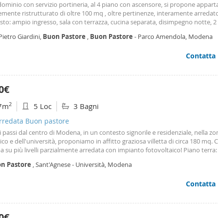
dominio con servizio portineria, al 4 piano con ascensore, si propone appa
mente ristrutturato di oltre 100 mq , oltre pertinenze, interamente arredato
to: ampio ingresso, sala con terrazza, cucina separata, disimpegno notte, 
matrimoniali balconate, bagno con doccia a sfioro, ripostiglio. Garage inter
Pietro Giardini,
Buon
Pastore
,
Buon
Pastore
- Parco Amendola, Modena
ti in legno. Impianto centralizzato di climatizzazione (freddo) su tutte le st
ione della temperatura in ogni stanza. Riscaldamento centralizzato con cont
Contatta
0€
2
7m
5 Loc
3 Bagni
arredata Buon pastore
 passi dal centro di Modena, in un contesto signorile e residenziale, nella zo
nico e dell'università, proponiamo in affitto graziosa villetta di circa 180 mq. C
a su più livelli parzialmente arredata con impianto fotovoltaico! Piano terra
terna, zona living arredata luminosa e generosa nelle metrature, bagno di se
on
Pastore
, Sant'Agnese - Università, Modena
edisposizione angolo lavanderia e cucina abitabile completa di arredamento
domestici. Dalla cucina si accede al giardino privato pavimentato di circa 80 
Contatta
lioso ambiente per vivere al meglio gli spazi esterni. Piano Primo: ampio d
bile, una grande camera da letto (possibilità di ricavare la quarta camera), 
sca Piano Secondo : ampio disimpegno sfruttabile, 2 camere, bagno con vasc
orno al piano terra, una scala a chiocciola permette di accedere in maniera p
0€