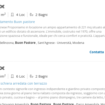
0€
2
1m
4 Loc
2 Bagni
tamento Buon pastore
gnese Proponiamo in locazione un ampio appartamento di 221 mq situato a
i un edificio dotato di ascensore. L'immobile, costruito nel 1970, offre una
zione spaziosa e funzionale, ideale per chi cerca comfort e praticità. L'appa
one di cinque locali, tra cui tre camere da letto luminose e ben distribuite, 
Bellinzona,
Buon
Pastore
, Sant'Agnese - Università, Modena
iorno accogliente e una cucina abitabile. Inoltre, dalla scala interna si accede
da abitabile. Un balcone offre uno spazio esterno privato, perfetto per mom
Contatta
Completa la proprietà un garage, garantendo comodità e sicurezza per il par
 soluzione abitativa rappresenta un'opportunità interessante per chi deside
zona ben servita e tranquilla, senza rinunciare alla vicinanza al centro città. P
e un messaggio Whats App al 338 5240366.
0€
2
5m
6 Loc
2 Bagni
a schiera arredata con terrazzo
 in contesto signorile con ingresso indipendente e giardino privato compost
a zona giorno al piano terra rialzato composta da ingresso, soggiorno con 
o privato, cucina e bagno -- al primo piano disimpegno, tre camere da letto,
 -- al secondo piano una mansarda abitabile + terrazz -- al piano interrato t
le Giovanni Amendola,
Buon
Pastore
,
Buon
Pastore
- Parco Amendola, M