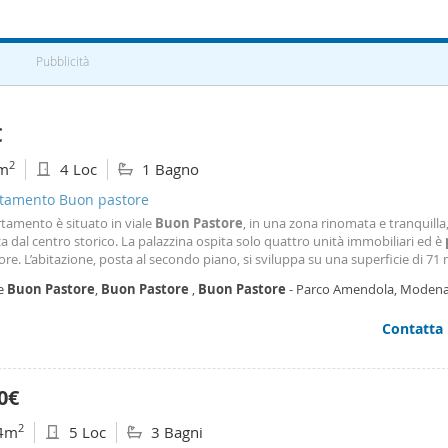
ia. Tante altre disponibilità sul nostro sito.
Pubblicità
€
2
m
4 Loc
1 Bagno
tamento Buon pastore
tamento è situato in viale
Buon
Pastore
, in una zona rinomata e tranquilla
a dal centro storico. La palazzina ospita solo quattro unità immobiliari ed è
re. L’abitazione, posta al secondo piano, si sviluppa su una superficie di 71
ta da ingresso, ampio soggiorno con cucina a vista, due camere da letto e 
le
Buon
Pastore
,
Buon
Pastore
,
Buon
Pastore
- Parco Amendola, Moden
bile è stato interamente
Contatta
0€
2
4m
5 Loc
3 Bagni