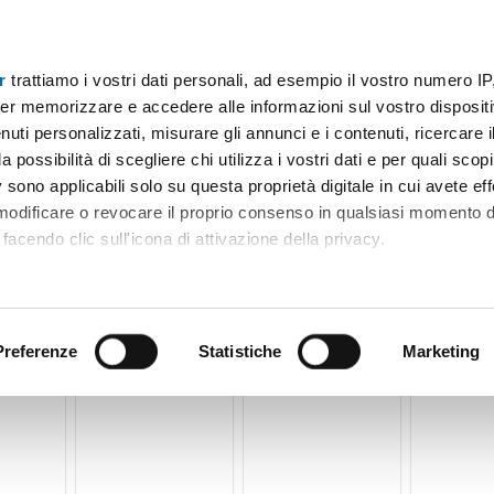
r
trattiamo i vostri dati personali, ad esempio il vostro numero IP
Prezzo
Superficie
Locali
Più filtri - 1
er memorizzare e accedere alle informazioni sul vostro dispositiv
uti personalizzati, misurare gli annunci e i contenuti, ricercare i
privato buon pastore Modena
a possibilità di scegliere chi utilizza i vostri dati e per quali scop
 sono applicabili solo su questa proprietà digitale in cui avete eff
Ordine Mioaffitto
 modificare o revocare il proprio consenso in qualsiasi momento d
facendo clic sull'icona di attivazione della privacy.
remmo anche:
ni sulla tua posizione geografica, con un'approssimazione di qu
positivo, scansionandolo attivamente alla ricerca di caratteristiche
Preferenze
Statistiche
Marketing
 elaborati i tuoi dati personali e imposta le tue preferenze nell
 ritirare il tuo consenso in qualsiasi momento dalla Dichiarazion
rsonalizzare contenuti ed annunci, per fornire funzionalità dei so