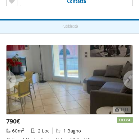
Contatta
Pubblicità
1
/11
790€
EXTRA
2
60m
2 Loc
1 Bagno