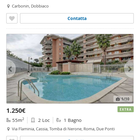
Carbonin, Dobbiaco
Contatta
1
/10
1.250€
EXTRA
2
55m
2 Loc
1 Bagno
Via Flaminia, Cassia, Tomba di Nerone, Roma, Due Ponti