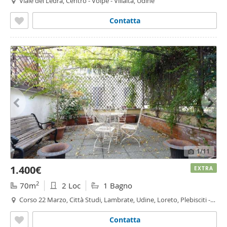
Viale del Ledra, Centro - Volpe - Villalta, Udine
Contatta
1
/11
1.400€
EXTRA
2
70m
2 Loc
1 Bagno
Corso 22 Marzo, Città Studi, Lambrate, Udine, Loreto, Plebisciti -
Susa, Milano
Contatta