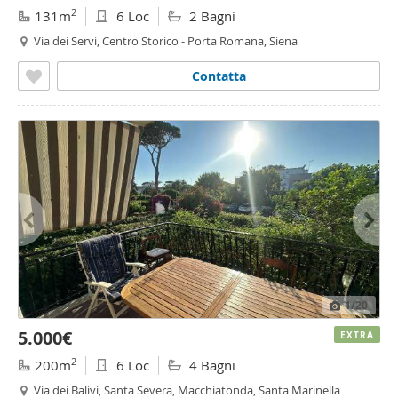
2
131m
6 Loc
2 Bagni
Via dei Servi, Centro Storico - Porta Romana, Siena
Contatta
1
/20
5.000€
EXTRA
2
200m
6 Loc
4 Bagni
Via dei Balivi, Santa Severa, Macchiatonda, Santa Marinella