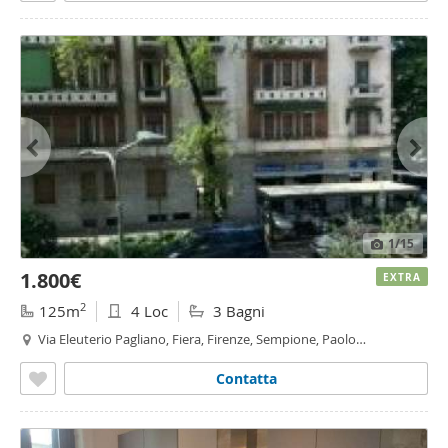
1
/15
1.800€
EXTRA
2
125m
4 Loc
3 Bagni
Via Eleuterio Pagliano, Fiera, Firenze, Sempione, Paolo
Sarpi/Arena, Monte Rosa - Lotto, Milano
Contatta