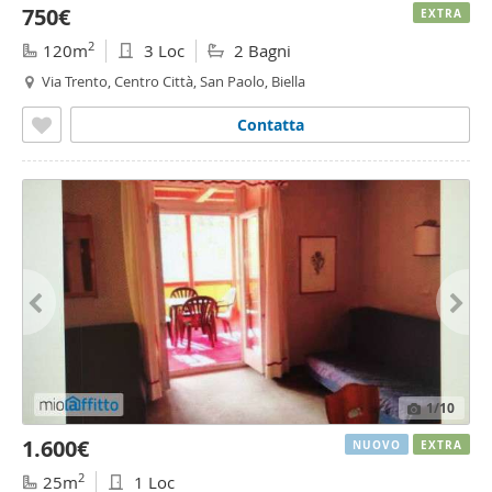
750€
EXTRA
2
120m
3 Loc
2 Bagni
Via Trento, Centro Città, San Paolo, Biella
Contatta
1
/10
1.600€
NUOVO
EXTRA
2
25m
1 Loc