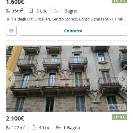
1.600€
EXTRA
2
95m
3 Loc
1 Bagno
Via degli Orti Oricellari, Centro Storico, Borgo Ognissanti - Il Prato,
Firenze
Contatta
1
/17
2.100€
EXTRA
2
122m
4 Loc
1 Bagno