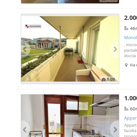
2.00
46
Monolo
, micro
parzia
doccia 
soggio
Via 
piano i
1
/20
1.00
60
Appar
Appart
facoltà
propon