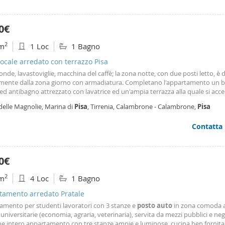
0€
2
m
1 Loc
1 Bagno
cale arredato con terrazzo Pisa
onde, lavastoviglie, macchina del caffè; la zona notte, con due posti letto, è d
lmente dalla zona giorno con armadiatura. Completano l'appartamento un 
ed antibagno attrezzato con lavatrice ed un'ampia terrazza alla quale si acce
rno. Il monolocale è corredato da un
posto
auto
coperto esclusivo nel garag
delle Magnolie, Marina di
Pisa
, Tirrenia, Calambrone - Calambrone,
Pisa
nterrato dell'edificio. No costi di
Contatta
0€
2
m
4 Loc
1 Bagno
tamento arredato Pratale
amento per studenti lavoratori con 3 stanze e
posto
auto
in zona comoda 
 universitarie (economia, agraria, veterinaria), servita da mezzi pubblici e nego
e intero appartamento con tre stanze ampie e luminose, cucina ben fornita