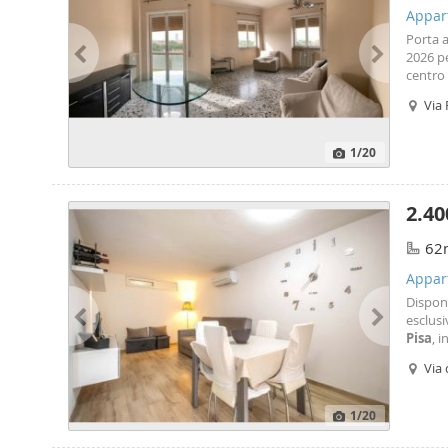
Appar
Porta a
2026 pe
centro
commer
Via 
L'immo
1
/20
2.40
62
Appar
Disponi
esclus
Pisa
, 
compon
Via 
organiz
1
/20