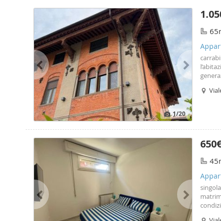
1.05
65
Appar
carrabi
l’abita
generaz
soffitti
Vial
central
1
/20
650
45
Appar
singola
matrimo
condizi
stanza,
Vial