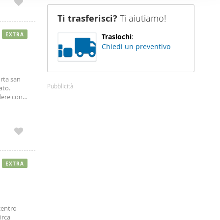
nostro sito
Ti trasferisci?
Ti aiutiamo!
i potrebbero
ei loro
EXTRA
Traslochi
:
Chiedi un preventivo
orta san
Pubblicità
ato.
edere con
imali.
EXTRA
centro
irca