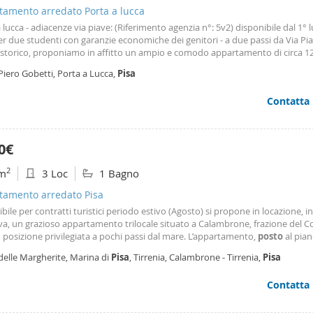
tamento arredato Porta a lucca
 lucca - adiacenze via piave: (Riferimento agenzia n°: 5v2) disponibile dal 1° l
r due studenti con garanzie economiche dei genitori - a due passi da Via Pia
 storico, proponiamo in affitto un ampio e comodo appartamento di circa 
ciali con doppi servizi,
posto
auto
e cantina sito al 4° piano con ascensore.
Piero Gobetti, Porta a Lucca,
Pisa
bile risulta molto luminoso e dispone
Contatta
0€
2
m
3 Loc
1 Bagno
tamento arredato Pisa
bile per contratti turistici periodo estivo (Agosto) si propone in locazione, in
iva, un grazioso appartamento trilocale situato a Calambrone, frazione del 
in posizione privilegiata a pochi passi dal mare. L’appartamento,
posto
al pian
e di ingresso in soggiorno con cucina a vista, ambiente funzionale e ben
delle Margherite, Marina di
Pisa
, Tirrenia, Calambrone - Tirrenia,
Pisa
zato. La zona notte è costituita da
Contatta