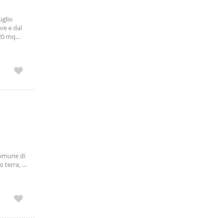
uglio
ve e dal
120 mq
Comune di
o terra, si