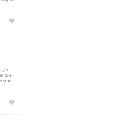
uglio
per due
o storico,
ali con