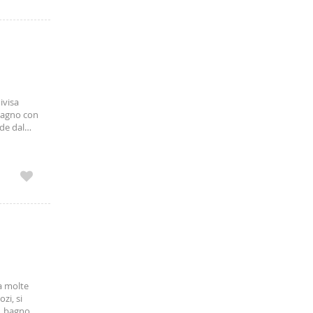
ivisa
bagno con
de dal
e sito al
a molte
zi, si
, bagno