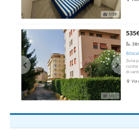
comune
1
/20
535
38
Biloca
Zona pr
cucina
di cant
dimens
Via 
coppie
1
/4