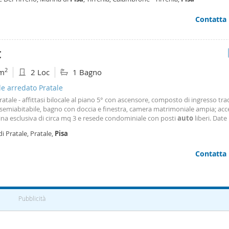
 con le altre persone che vivono nel
Contatta
€
2
m
2 Loc
1 Bagno
le arredato Pratale
atale - affittasi bilocale al piano 5° con ascensore, composto di ingresso tra
 semiabitabile, bagno con doccia e finestra, camera matrimoniale ampia; acc
ina esclusiva di circa mq 3 e resede condominiale con posti
auto
liberi. Date
ioni piuttosto contenute questo mini-appartamento è perfetto per single o
di Pratale, Pratale,
Pisa
 che cercano una soluzione
Contatta
Pubblicità