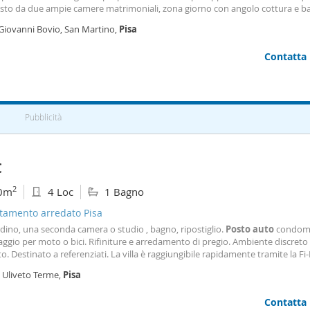
to da due ampie camere matrimoniali, zona giorno con angolo cottura e b
ato. Completamente ristrutturato con finiture di pregio. Condizionatori in tu
 Giovanni Bovio, San Martino,
Pisa
. Chiude la proprietà comodo
posto
auto
esclusivo. Ideale per studenti e gi
. Utenze autonome.
Contatta
Pubblicità
€
2
0m
4 Loc
1 Bagno
tamento arredato Pisa
rdino, una seconda camera o studio , bagno, ripostiglio.
Posto
auto
condomi
ggio per moto o bici. Rifiniture e arredamento di pregio. Ambiente discreto
to. Destinato a referenziati. La villa è raggiungibile rapidamente tramite la Fi-P
rategica a dieci minuti da
Pisa
, da qui si raggiunge rapidamente l'ospedale d
. Uliveto Terme,
Pisa
lo, cnr , Aeroporto, Università. Vicina a Cascina. Spese condominiali €50,00.
amente arredato. Per visionare l'immobile o per ulteriori informazioni tele
Contatta
 cell. 338 8359619