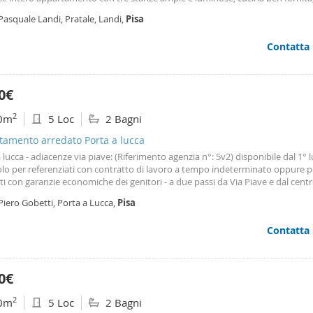
ccia e finestra, due comodi balconi e un
posto
auto
coperto. Internamente
Pasquale Landi, Pratale, Landi,
Pisa
tamento è ben arredato, si presenta in
Contatta
0€
2
0m
5 Loc
2 Bagni
tamento arredato Porta a lucca
 lucca - adiacenze via piave: (Riferimento agenzia n°: 5v2) disponibile dal 1° l
olo per referenziati con contratto di lavoro a tempo indeterminato oppure 
i con garanzie economiche dei genitori - a due passi da Via Piave e dal centr
iamo in affitto un ampio e comodo appartamento di circa 120 mq commerci
Piero Gobetti, Porta a Lucca,
Pisa
ervizi,
posto
auto
e cantina
Contatta
0€
2
0m
5 Loc
2 Bagni