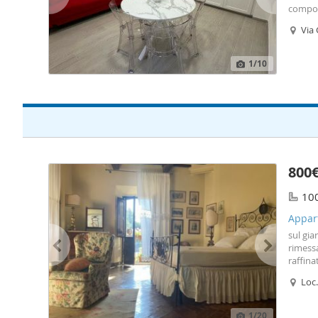
compos
finestr
Via
stanze
coppie
1
/10
800
10
Appar
sul gia
rimessa
raffina
Zona st
Loc
Cisanel
Complet
numero
1
/20