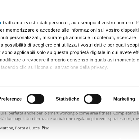
r
trattiamo i vostri dati personali, ad esempio il vostro numero IP
Prezzo
Superficie
Locali
Più filtri - 1
er memorizzare e accedere alle informazioni sul vostro dispositiv
uti personalizzati, misurare gli annunci e i contenuti, ricercare i
o pisa
a possibilità di scegliere chi utilizza i vostri dati e per quali scop
 sono applicabili solo su questa proprietà digitale in cui avete eff
Ordine Mioaffitto
 modificare o revocare il proprio consenso in qualsiasi momento d
facendo clic sull'icona di attivazione della privacy.
0€
remmo anche:
2
0m
3 Loc
2 Bagni
ni sulla tua posizione geografica, con un'approssimazione di qu
positivo, scansionandolo attivamente alla ricerca di caratteristiche
Preferenze
Statistiche
Marketing
amento arredato con terrazzo Porta a lucca
ffre due ampie camere da letto, uno studio e un’ulteriore area dedicata al l
ttura, perfetta anche per lo smart working o come area fitness. Completano l
 elaborati i tuoi dati personali e imposta le tue preferenze nell
tà due bagni. Una terrazza e un balcone regalano piacevoli spazi esterni, men
 ritirare il tuo consenso in qualsiasi momento dalla Dichiarazion
auto
nell’area condominiale rappresenta una preziosa comodità. L’immobile
 Marche, Porta a Lucca,
Pisa
o piano di un elegante edificio
rsonalizzare contenuti ed annunci, per fornire funzionalità dei so