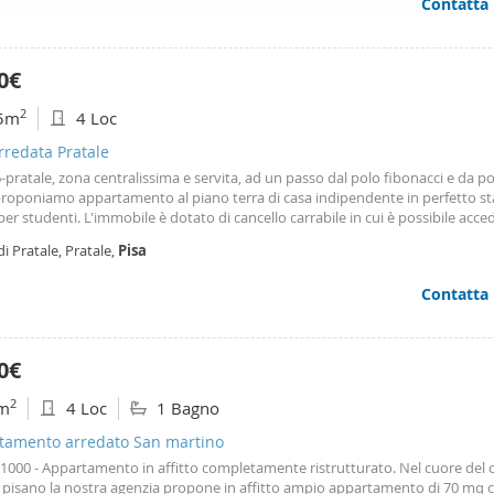
Contatta
ffico. Condividiamo inoltre informazioni sul modo in cui utilizza il 
 occupano di analisi dei dati web, pubblicità e social media, i qual
azioni che ha fornito loro o che hanno raccolto dal suo utilizzo d
0€
2
5m
4 Loc
arredata Pratale
pratale, zona centralissima e servita, ad un passo dal polo fibonacci e da p
proponiamo appartamento al piano terra di casa indipendente in perfetto st
per studenti. L'immobile è dotato di cancello carrabile in cui è possibile acc
 un
posto
auto
, Dotato inoltre di porzione di giardino. Non sono ammessi an
di Pratale, Pratale,
Pisa
 è ben tenuta e curata: porta
Contatta
0€
2
m
4 Loc
1 Bagno
tamento arredato San martino
. 1000 - Appartamento in affitto completamente ristrutturato. Nel cuore del 
o pisano la nostra agenzia propone in affitto ampio appartamento di 70 mq c