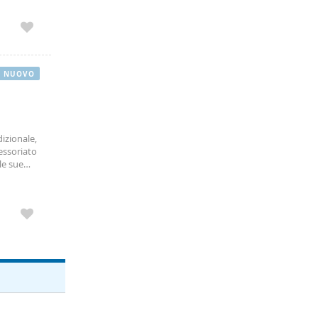
NUOVO
dizionale,
essoriato
 le sue
 giovani