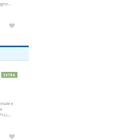
agno
tte le
ovani
EXTRA
niale e
 e
i-Li.
i
fonare al