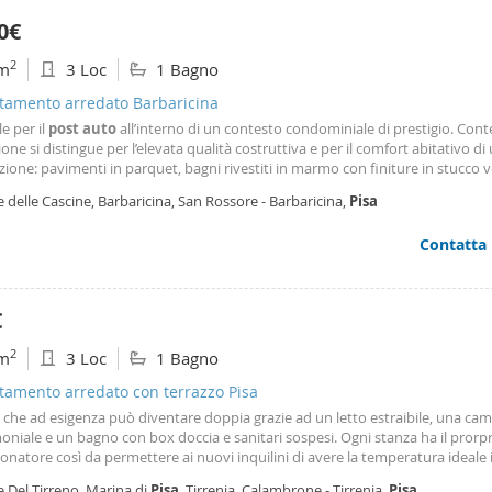
0€
2
m
3 Loc
1 Bagno
tamento arredato Barbaricina
le per il
post
auto
all’interno di un contesto condominiale di prestigio. Cont
zione si distingue per l’elevata qualità costruttiva e per il comfort abitativo di
ione: pavimenti in parquet, bagni rivestiti in marmo con finiture in stucco 
 alti fino a 4 metri, sanitari sospesi, videocitofono a colori e avvolgibili elettric
e delle Cascine, Barbaricina, San Rossore - Barbaricina,
Pisa
izzati. Gli impianti
Contatta
€
2
m
3 Loc
1 Bagno
tamento arredato con terrazzo Pisa
 che ad esigenza può diventare doppia grazie ad un letto estraibile, una ca
niale e un bagno con box doccia e sanitari sospesi. Ogni stanza ha il prorp
onatore così da permettere ai nuovi inquilini di avere la temperatura ideale 
 la casa ha un
posto
auto
esclusivo scoperto davanti all'entrata e un terrazz
e Del Tirreno, Marina di
Pisa
, Tirrenia, Calambrone - Tirrenia,
Pisa