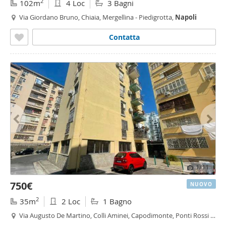
2
102m
4 Loc
3 Bagni
Via Giordano Bruno, Chiaia, Mergellina - Piedigrotta,
Napoli
Contatta
1
/11
750€
NUOVO
2
35m
2 Loc
1 Bagno
Via Augusto De Martino, Colli Aminei, Capodimonte, Ponti Rossi -
Colli Aminei - Capodimonte,
Napoli