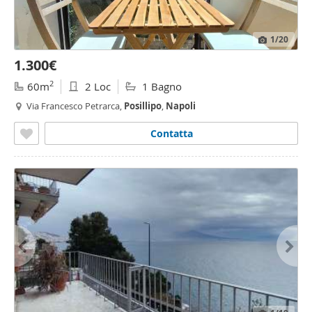
1
/20
1.300€
2
60m
2 Loc
1 Bagno
Via Francesco Petrarca,
Posillipo
,
Napoli
Contatta