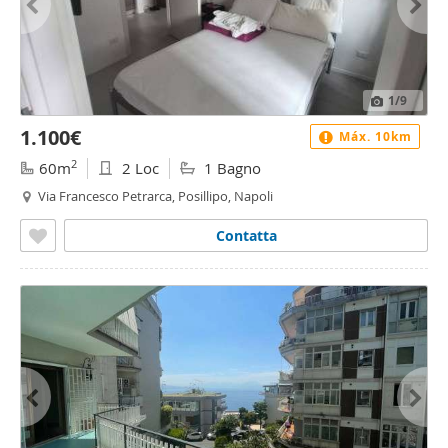
1
/9
1.100€
Máx. 10km
2
60m
2 Loc
1 Bagno
Via Francesco Petrarca, Posillipo, Napoli
Contatta