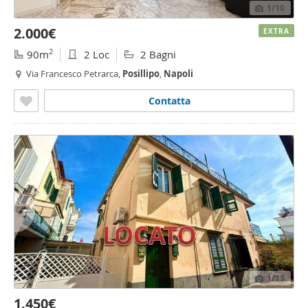
1
/10
2.000€
EXTRA
2
90m
2 Loc
2 Bagni
Via Francesco Petrarca,
Posillipo
,
Napoli
Contatta
1
/13
1.450€