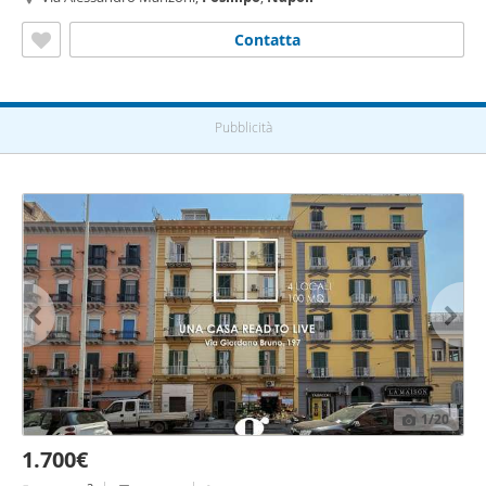
Contatta
Pubblicità
1
/20
1.700€