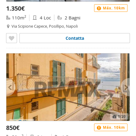
1.350€
Máx. 10km
2
110m
4 Loc
2 Bagni
Via Scipione Capece, Posillipo, Napoli
Contatta
1
/20
850€
Máx. 10km
2