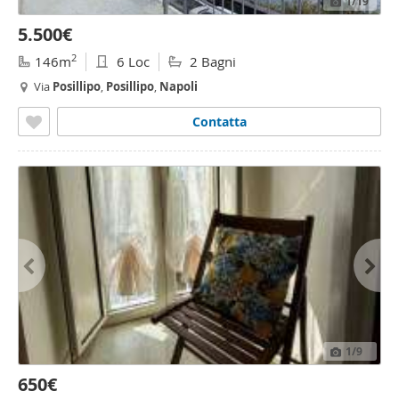
1
/19
5.500€
2
146m
6 Loc
2 Bagni
Via
Posillipo
,
Posillipo
,
Napoli
Contatta
1
/9
650€