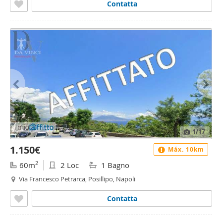
Contatta
1
/17
1.150€
Máx. 10km
2
60m
2 Loc
1 Bagno
Via Francesco Petrarca, Posillipo, Napoli
Contatta