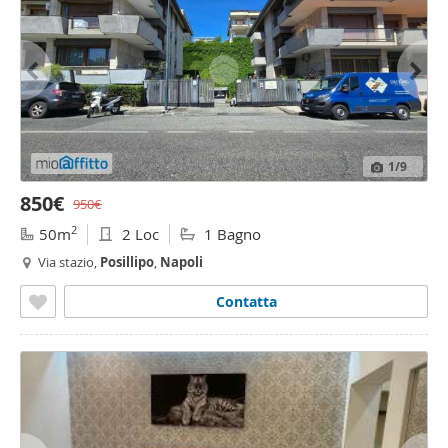
1
/9
850€
950€
2
50m
2 Loc
1 Bagno
Via stazio,
Posillipo
,
Napoli
Contatta