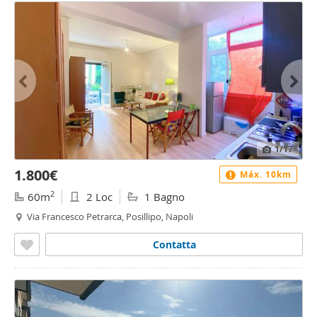
1
/17
1.800€
Máx. 10km
2
60m
2 Loc
1 Bagno
Via Francesco Petrarca, Posillipo, Napoli
Contatta