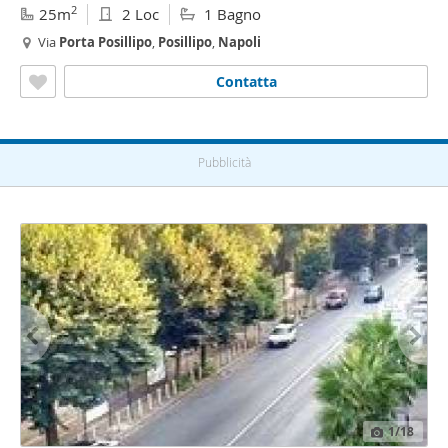
2
25m
2 Loc
1 Bagno
Via
Porta
Posillipo
,
Posillipo
,
Napoli
Contatta
Pubblicità
1
/18