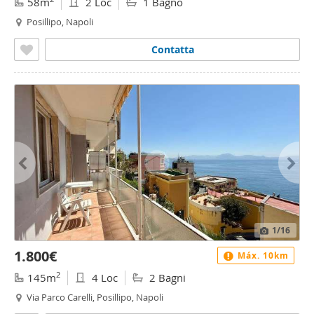
58m
2 Loc
1 Bagno
Posillipo, Napoli
Contatta
1
/16
1.800€
Máx. 10km
2
145m
4 Loc
2 Bagni
Via Parco Carelli, Posillipo, Napoli