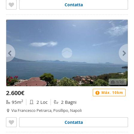
Contatta
1
/20
2.600€
Máx. 10km
2
95m
2 Loc
2 Bagni
Via Francesco Petrarca, Posillipo, Napoli
Contatta