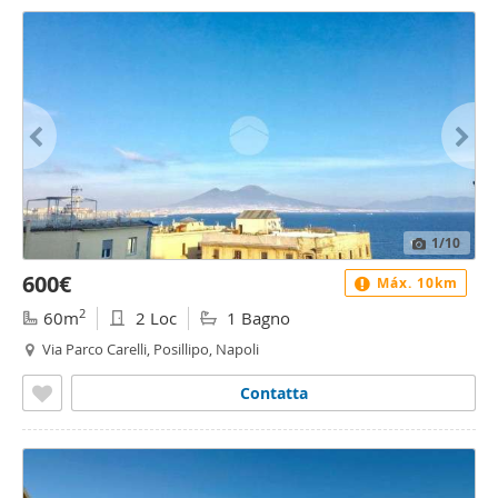
1
/10
600€
Máx. 10km
2
60m
2 Loc
1 Bagno
Via Parco Carelli, Posillipo, Napoli
Contatta