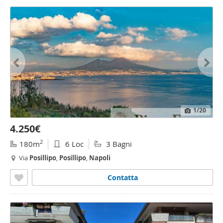
1
/20
4.250€
2
180m
6 Loc
3 Bagni
Via
Posillipo
,
Posillipo
,
Napoli
Contatta