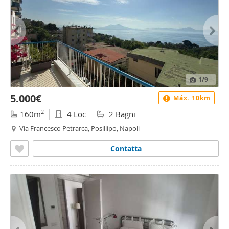
1
/9
5.000€
Máx. 10km
2
160m
4 Loc
2 Bagni
Via Francesco Petrarca, Posillipo, Napoli
Contatta