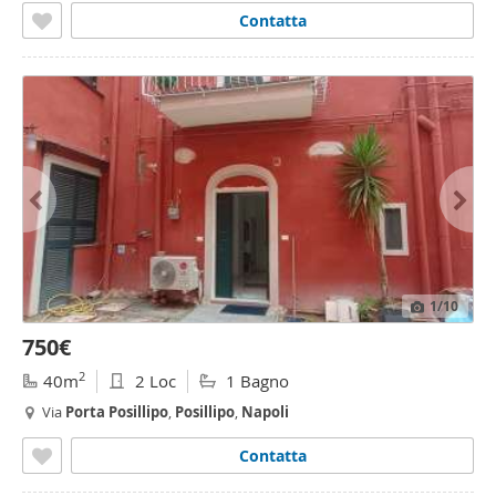
Contatta
1
/10
750€
2
40m
2 Loc
1 Bagno
Via
Porta
Posillipo
,
Posillipo
,
Napoli
Contatta