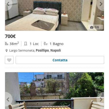
1
/6
700€
2
38m
1 Loc
1 Bagno
Largo Sermoneta,
Posillipo
,
Napoli
Contatta