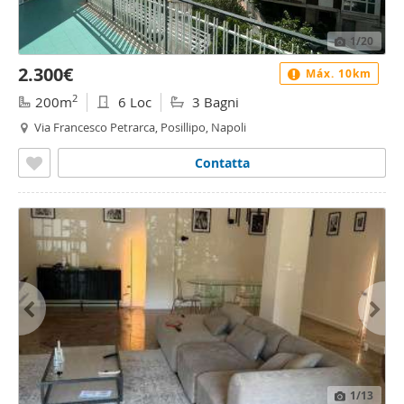
1
/20
2.300€
Máx. 10km
2
200m
6 Loc
3 Bagni
Via Francesco Petrarca, Posillipo, Napoli
Contatta
1
/13