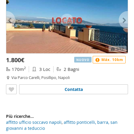
1
/17
1.800€
Máx. 10km
NUOVO
2
170m
3 Loc
2 Bagni
Via Parco Carelli, Posillipo, Napoli
Contatta
Più ricerche...
affitto ufficio soccavo napoli
,
affitto ponticelli, barra, san
giovanni a teduccio