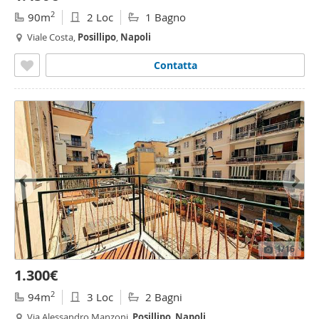
2
90m
2 Loc
1 Bagno
Viale Costa,
Posillipo
,
Napoli
Contatta
1
/16
1.300€
2
94m
3 Loc
2 Bagni
Via Alessandro Manzoni,
Posillipo
,
Napoli