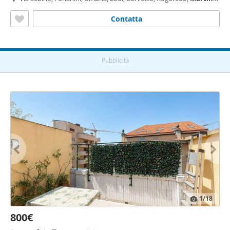
Insubria, Milano
Contatta
Pubblicità
1
/18
800€