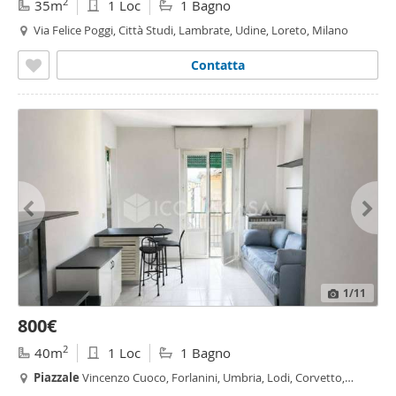
2
35m
1 Loc
1 Bagno
Via Felice Poggi, Città Studi, Lambrate, Udine, Loreto, Milano
Contatta
1
/11
800€
2
40m
1 Loc
1 Bagno
Piazzale
Vincenzo Cuoco, Forlanini, Umbria, Lodi, Corvetto,
Rogoredo, Molise - Cuoco, Milano