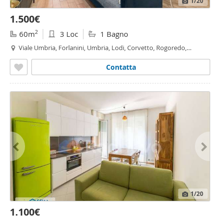
1
/20
1.500€
2
60m
3 Loc
1 Bagno
Viale Umbria, Forlanini, Umbria, Lodi, Corvetto, Rogoredo,
Martini
- Insubria, Milano
Contatta
1
/20
1.100€