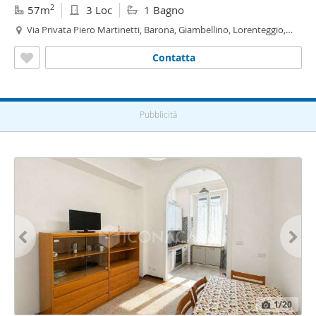
2
57m
3 Loc
1 Bagno
Via Privata Piero Martinetti, Barona, Giambellino, Lorenteggio,
Famagosta, Inganni,
Piazzale
Siena, Milano
Contatta
Pubblicità
1
/20