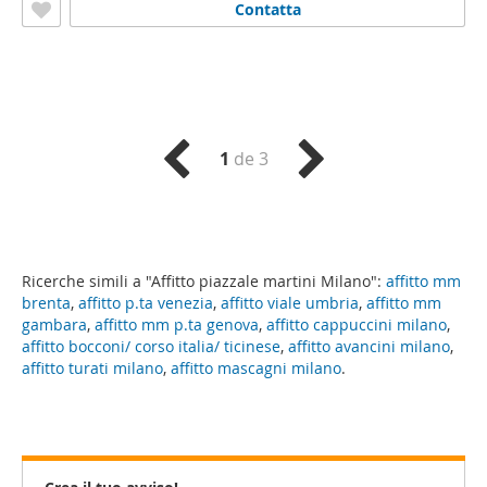
Contatta
1
de 3
Ricerche simili a "Affitto piazzale martini Milano":
affitto mm
brenta
,
affitto p.ta venezia
,
affitto viale umbria
,
affitto mm
gambara
,
affitto mm p.ta genova
,
affitto cappuccini milano
,
affitto bocconi/ corso italia/ ticinese
,
affitto avancini milano
,
affitto turati milano
,
affitto mascagni milano
.