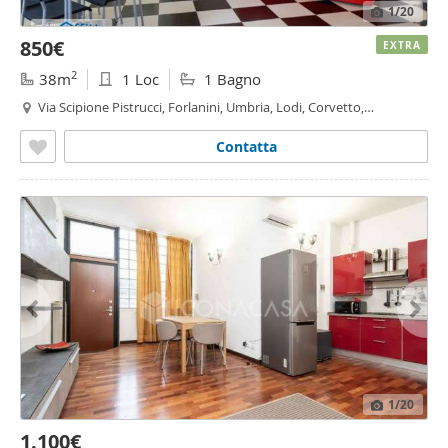
1
/20
850€
EXTRA
2
38m
1 Loc
1 Bagno
Via Scipione Pistrucci, Forlanini, Umbria, Lodi, Corvetto,
Rogoredo,
Martini
- Insubria, Milano
Contatta
1
/20
1.100€