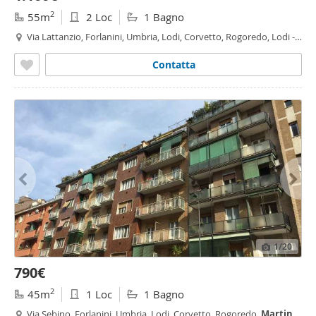
2
55m
2 Loc
1 Bagno
Via Lattanzio, Forlanini, Umbria, Lodi, Corvetto, Rogoredo, Lodi -
Brenta, Milano
Contatta
1
/20
790€
2
45m
1 Loc
1 Bagno
Via Sebino, Forlanini, Umbria, Lodi, Corvetto, Rogoredo,
Martini
-