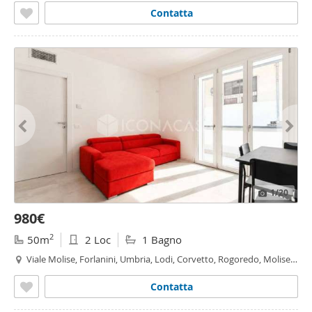
Contatta
1
/20
980€
2
50m
2 Loc
1 Bagno
Viale Molise, Forlanini, Umbria, Lodi, Corvetto, Rogoredo, Molise -
Cuoco, Milano
Contatta