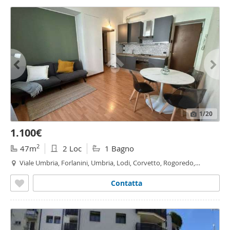
1
/20
1.100€
2
47m
2 Loc
1 Bagno
Viale Umbria, Forlanini, Umbria, Lodi, Corvetto, Rogoredo,
Martini
- Insubria, Milano
Contatta