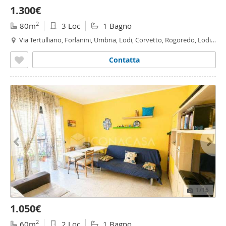
1.300€
2
80m
3 Loc
1 Bagno
Via Tertulliano, Forlanini, Umbria, Lodi, Corvetto, Rogoredo, Lodi -
Brenta, Milano
Contatta
1
/15
1.050€
2
60m
2 Loc
1 Bagno