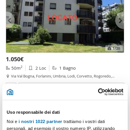
1
/20
1.050€
2
50m
2 Loc
1 Bagno
Via Val Bogna, Forlanini, Umbria, Lodi, Corvetto, Rogoredo,
Martini
- Insubria, Milano
Contatta
Uso responsabile dei dati
Noi e
i nostri 1022 partner
trattiamo i vostri dati
personali, ad esempio il vostro numero IP, utilizzando