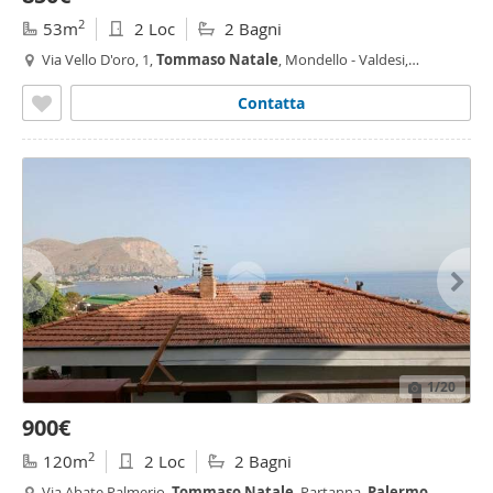
2
53m
2 Loc
2 Bagni
Via Vello D'oro, 1,
Tommaso
Natale
, Mondello - Valdesi,
Palermo
Contatta
1
/20
900€
2
120m
2 Loc
2 Bagni
Via Abate Palmerio,
Tommaso
Natale
, Partanna,
Palermo