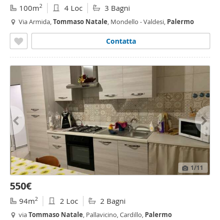
2
100m
4 Loc
3 Bagni
Via Armida,
Tommaso
Natale
, Mondello - Valdesi,
Palermo
Contatta
1
/11
550€
2
94m
2 Loc
2 Bagni
via
Tommaso
Natale
, Pallavicino, Cardillo,
Palermo