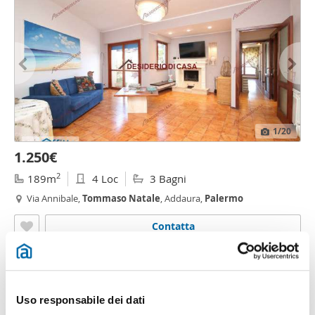
1
/20
1.250€
2
189m
4 Loc
3 Bagni
Via Annibale,
Tommaso
Natale
, Addaura,
Palermo
Contatta
Uso responsabile dei dati