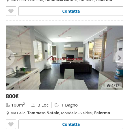
Contatta
1
/17
800€
2
100m
3 Loc
1 Bagno
Via Gallo,
Tommaso
Natale
, Mondello - Valdesi,
Palermo
Contatta