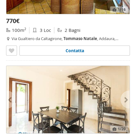
1
/16
770€
2
100m
3 Loc
2 Bagni
Via Gualtiero da Caltagirone,
Tommaso
Natale
, Addaura,
Palermo
Contatta
1
/20