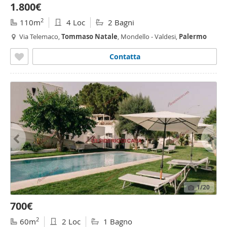
1.800€
2
110m
4 Loc
2 Bagni
Via Telemaco,
Tommaso
Natale
, Mondello - Valdesi,
Palermo
Contatta
1
/20
700€
2
60m
2 Loc
1 Bagno