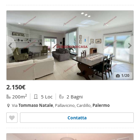
1
/20
2.150€
2
200m
5 Loc
2 Bagni
Via
Tommaso
Natale
, Pallavicino, Cardillo,
Palermo
Contatta