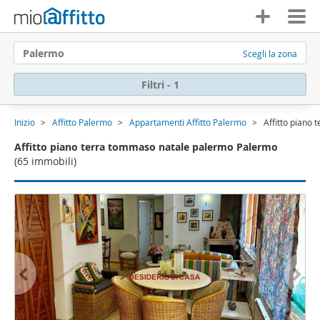
Palermo
Scegli la zona
Filtri - 1
Inizio
Affitto Palermo
Appartamenti Affitto Palermo
Affitto piano
Affitto piano terra tommaso natale palermo Palermo
(65 immobili)