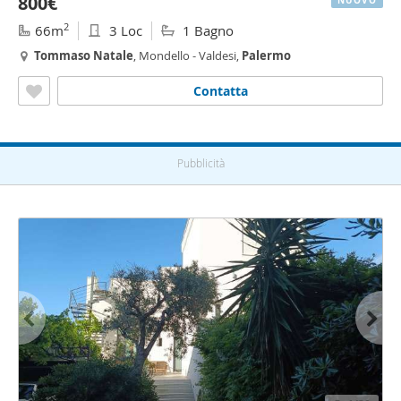
800€
NUOVO
2
66m
3 Loc
1 Bagno
Tommaso
Natale
, Mondello - Valdesi,
Palermo
Contatta
Pubblicità