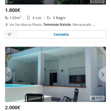
1
/20
1.800€
2
120m
4 Loc
3 Bagni
Via Tito Maccio Plauto,
Tommaso
Natale
, Sferracavallo -
Barcarello,
Palermo
Contatta
1
/17
2.000€