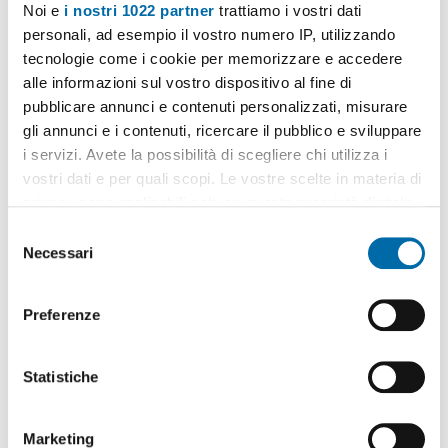
Noi e
i nostri 1022 partner
trattiamo i vostri dati
personali, ad esempio il vostro numero IP, utilizzando
tecnologie come i cookie per memorizzare e accedere
alle informazioni sul vostro dispositivo al fine di
pubblicare annunci e contenuti personalizzati, misurare
gli annunci e i contenuti, ricercare il pubblico e sviluppare
1
/12
i servizi. Avete la possibilità di scegliere chi utilizza i
1.000€
NUOVO
vostri dati e per quali scopi. Le vostre scelte in materia di
2
150m
4 Loc
2 Bagni
privacy sono applicabili solo su questa proprietà digitale
in cui avete effettuato le vostre scelte. È possibile
Lungomare Cristoforo Colombo,
Tommaso
Natale
, Addaura,
S
Palermo
modificare o revocare il proprio consenso in qualsiasi
Necessari
e
Contatta
momento dalla Dichiarazione sui cookie o facendo clic
l
sull'icona di attivazione della privacy.
e
Preferenze
z
Con il tuo consenso, vorremmo anche:
i
raccogliere informazioni sulla tua posizione
o
Statistiche
geografica, con un'approssimazione di qualche
n
metro,
e
Marketing
Identificare il tuo dispositivo, scansionandolo