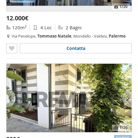
1
/20
12.000€
2
120m
4 Loc
2 Bagni
Via Penelope,
Tommaso
Natale
, Mondello - Valdesi,
Palermo
Contatta
1
/20