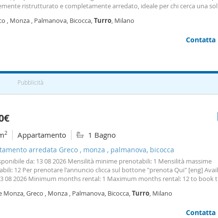
emente ristrutturato e completamente arredato, ideale per chi cerca una so
da vivere in una zona ben collegata e servita. L’appartamento si presenta in
co , Monza , Palmanova, Bicocca,
Turro
, Milano
ioni ed è dotato di arredamento
Contatta
Pubblicità
0€
2
m
Appartamento
1 Bagno
tamento arredata Greco , monza , palmanova, bicocca
isponibile da: 13 08 2026 Mensilità minime prenotabili: 1 Mensilità massime
bili: 12 Per prenotare l'annuncio clicca sul bottone "prenota Qui" [eng] Avai
13 08 2026 Minimum months rental: 1 Maximum months rental: 12 to book th
n the button 'book here' nb. Check-In e check-out sono effettuabili solo di gio
le Monza, Greco , Monza , Palmanova, Bicocca,
Turro
, Milano
inserito si riferisce a 4 settimane (28 giorni) di affitto. Per prenotazioni superi
ne, il canone sarà pagato ogni 28 giorni e sarà pari a 1480 (370 settimana). 
Contatta
 check-out can only be done on Thursdays. The price shown refers to 4 week