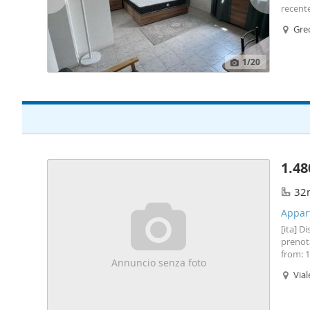
recent
pronta 
Gre
condiz
1
/20
1.48
32
Appar
[ita] D
prenota
from: 
Annuncio senza foto
click o
Via
prezzo 
settima
In and