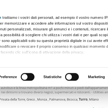
r
trattiamo i vostri dati personali, ad esempio il vostro numero IP
Prezzo
Superficie
Locali
Più filtri - 1
er memorizzare e accedere alle informazioni sul vostro dispositiv
uti personalizzati, misurare gli annunci e i contenuti, ricercare i
ozio turro Milano
a possibilità di scegliere chi utilizza i vostri dati e per quali scop
 sono applicabili solo su questa proprietà digitale in cui avete eff
Ordine Mioaffitto
 modificare o revocare il proprio consenso in qualsiasi momento d
facendo clic sull'icona di attivazione della privacy.
€
remmo anche:
2
m
1 Loc
1 Bagno
ni sulla tua posizione geografica, con un'approssimazione di qu
positivo, scansionandolo attivamente alla ricerca di caratteristiche
Preferenze
Statistiche
Marketing
ocale arredato Greco , monza , palmanova, bicocca
i
Turro
è una zona residenziale tranquilla e ben servita dai mezzi pubblici, c
i autobus e la linea metropolitana m1 a pochi minuti a piedi dall'appartamen
 elaborati i tuoi dati personali e imposta le tue preferenze nell
, nei dintorni si trovano diversi negozi, supermercati e ristoranti. - Utilities a
 ritirare il tuo consenso in qualsiasi momento dalla Dichiarazion
inium flat rate: Studios 150 euros, One-Room apartments 200 euros, Two
Privata della Torre, Greco , Monza , Palmanova, Bicocca,
Turro
, Milano
ents 250 euros, From 3 rooms up to
rsonalizzare contenuti ed annunci, per fornire funzionalità dei so