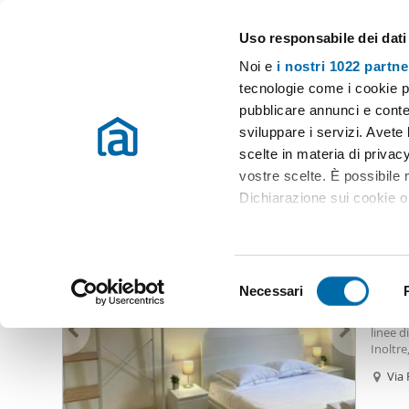
Uso responsabile dei dati
Case e appartamenti in affitto in tutta Italia
Noi e
i nostri 1022 partne
Milano
Scegli la zona
tecnologie come i cookie p
pubblicare annunci e conten
Inizio
Affitto Milano
Appartamenti Affitto Milano
Affitto neg
sviluppare i servizi. Avete l
scelte in materia di privacy
Affitto negozio turro Milano
(62 immobili)
vostre scelte. È possibile
Dichiarazione sui cookie o 
990
Con il tuo consenso, vor
23
raccogliere informazio
S
Identificare il tuo dis
Necessari
Monol
e
(impronte digitali).
zona d
l
linee d
Approfondisci come vengono
e
Inoltre
dettagli
. Puoi modificare o
condom
z
Via 
apartm
i
Utilizziamo i cookie per pe