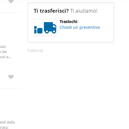
nostro sito
Ti trasferisci?
Ti aiutiamo!
i potrebbero
ei loro
Traslochi
:
Chiedi un preventivo
iasi
Pubblicità
a dai
uti a
i e
edi dalla
rata,