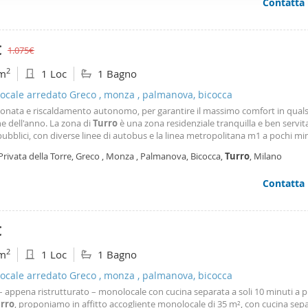
Contatta
ffico. Condividiamo inoltre informazioni sul modo in cui utilizza il 
 occupano di analisi dei dati web, pubblicità e social media, i qual
azioni che ha fornito loro o che hanno raccolto dal suo utilizzo d
€
1.075€
2
m
1 Loc
1 Bagno
ocale arredato Greco , monza , palmanova, bicocca
ionata e riscaldamento autonomo, per garantire il massimo comfort in quals
e dell'anno. La zona di
Turro
è una zona residenziale tranquilla e ben servit
ubblici, con diverse linee di autobus e la linea metropolitana m1 a pochi min
all'appartamento. Inoltre, nei dintorni si trovano diversi negozi, supermercat
Privata della Torre, Greco , Monza , Palmanova, Bicocca,
Turro
, Milano
nti. - Utilities and condominium flat
Contatta
€
2
m
1 Loc
1 Bagno
ocale arredato Greco , monza , palmanova, bicocca
 appena ristrutturato – monolocale con cucina separata a soli 10 minuti a pi
rro
, proponiamo in affitto accogliente monolocale di 35 m², con cucina sepa