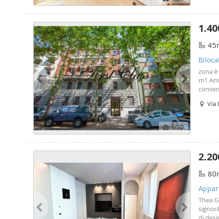
1.40
45
Biloca
zona è 
m1 Amen
consent
univers
Via 
anche i
Mil
1
/20
2.20
80
Appart
Thea G
signor
di desi