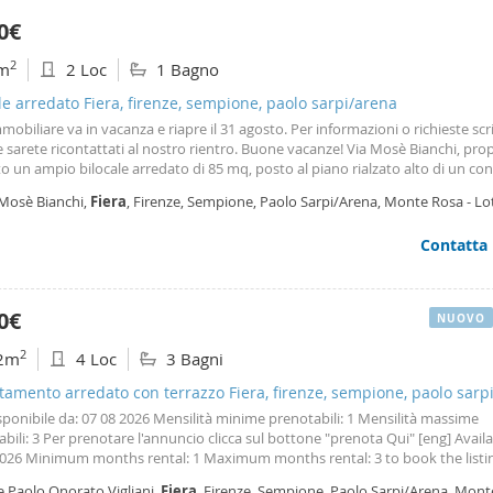
0€
2
m
2 Loc
1 Bagno
le arredato Fiera, firenze, sempione, paolo sarpi/arena
obiliare va in vacanza e riapre il 31 agosto. Per informazioni o richieste sc
e sarete ricontattati al nostro rientro. Buone vacanze! Via Mosè Bianchi, p
tto un ampio bilocale arredato di 85 mq, posto al piano rialzato alto di un co
le con portineria. è composto da: ampio ingresso, soggiorno, cucina abitabil
 Mosè Bianchi,
Fiera
, Firenze, Sempione, Paolo Sarpi/Arena, Monte Rosa - Lo
viglie e lavatrice, disimpegno notte, bagno, ampia camera da letto. L'appar
ano
n una posizione strategica e molto comoda perché a pochi minuti a piedi dal
Contatta
 della metropolitana m1 (Amendola), dal tram 16 e dalla fermata dell'autob
 di locazione: € 1. 200 mese Spese condominiali: € 200 al mese compreso
amento centralizzato Disponibile da subito. Per maggiori informazioni o fiss
amento: tel whatsapp 0289752716, mail
0€
NUOVO
2
2m
4 Loc
3 Bagni
amento arredato con terrazzo Fiera, firenze, sempione, paolo sarp
isponibile da: 07 08 2026 Mensilità minime prenotabili: 1 Mensilità massime
bili: 3 Per prenotare l'annuncio clicca sul bottone "prenota Qui" [eng] Avail
2026 Minimum months rental: 1 Maximum months rental: 3 to book the listin
button 'book here' Via Vigliani – Eleganza, spazio e prestigio in un contesto 
e Paolo Onorato Vigliani,
Fiera
, Firenze, Sempione, Paolo Sarpi/Arena, Mont