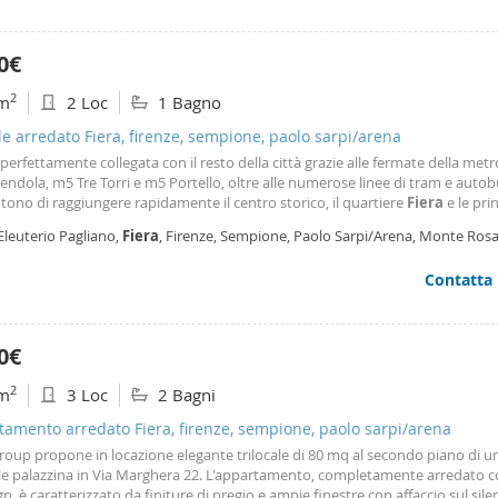
0€
2
m
2 Loc
1 Bagno
le arredato Fiera, firenze, sempione, paolo sarpi/arena
perfettamente collegata con il resto della città grazie alle fermate della met
dola, m5 Tre Torri e m5 Portello, oltre alle numerose linee di tram e auto
ono di raggiungere rapidamente il centro storico, il quartiere
Fiera
e le prin
ità. La vicinanza agli accessi della tangenziale rende inoltre agevoli gli spos
Eleuterio Pagliano,
Fiera
, Firenze, Sempione, Paolo Sarpi/Arena, Monte Rosa 
n auto.
ano
Contatta
0€
2
m
3 Loc
2 Bagni
amento arredato Fiera, firenze, sempione, paolo sarpi/arena
roup propone in locazione elegante trilocale di 80 mq al secondo piano di u
ile palazzina in Via Marghera 22. L'appartamento, completamente arredato c
gn, è caratterizzato da finiture di pregio e ampie finestre con affaccio sul sil