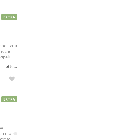
EXTRA
ropolitana
bus che
cipali
tamenti
- Lotto,
EXTRA
na
on mobili
enzioso