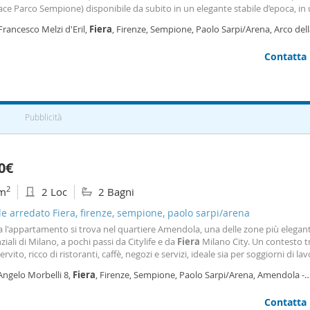
ace Parco Sempione) disponibile da subito in un elegante stabile d’epoca, in 
ù richieste e signorili di Milano, a pochi passi dall’arco della Pace e dal Parco
Francesco Melzi d'Eril,
Fiera
, Firenze, Sempione, Paolo Sarpi/Arena, Arco dell
ne, proponiamo in affitto un appartamento di 130 mq situato al piano rialz
ano
azione si compone di un ampio soggiorno, una cucina abitabile completamen
Contatta
a e dotata di elettrodomestici, due camere da letto e doppi servizi. La soluz
ocata vuota ad eccezione della cucina arredata. La doppia esposizione garan
luminosità durante tutto l’arco della giornata. L’immobile è arredato e pres
e di alto livello: porta blindata, sistema d’allarme Bentel, infissi con doppi vetr
fondamento, tapparelle motorizzate, inferiate di sicurezza e zanzariere su tut
Pubblicità
e. è presente il riscaldamento centralizzato e l’aria condizionata. La zona è
amente servita dai mezzi pubblici: a pochi minuti a piedi si trovano la ferma
emme della metropolitana linea lilla (mm5), oltre alle linee tramviarie 1 e 10 
, che collegano comodamente con il centro e le principali aree della città. Ric
0€
Spese condominiali: € 375 - ricerchiamo appartamenti in vendita e in affitto 
nata clientela -.
2
m
2 Loc
2 Bagni
le arredato Fiera, firenze, sempione, paolo sarpi/arena
 l'appartamento si trova nel quartiere Amendola, una delle zone più elegant
ziali di Milano, a pochi passi da Citylife e da
Fiera
Milano City. Un contesto t
ervito, ricco di ristoranti, caffè, negozi e servizi, ideale sia per soggiorni di lav
 desidera visitare la città. Collegamenti e trasporti l'appartamento è ottima
Angelo Morbelli 8,
Fiera
, Firenze, Sempione, Paolo Sarpi/Arena, Amendola -
to grazie alla
narroti,
Milano
Contatta