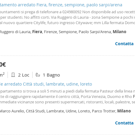
ata su misura e bagni completi. La proprietà valuta anche la consegna della 
amento arredato Fiera, firenze, sempione, paolo sarpi/arena
amente arredata. Il condominio, privo di barriere architettoniche, è valoriz
puntamenti si prega di telefonare a 024980092 Non disponibile ad uso recet
o e fruibile giardino condominiale che circonda l'edificio, in parte attrezzato
per studenti. No affitti corti. Via Ruggero di Lauria - zona Sempione a pochi 
i. Annessa all'appartamento un'autorimessa collocata nel palazzo e servita
al nuovo quartiere Citylife, futuro ingresso Citywave; mm Lilla fermata Do
mente dall'ascensore. La richiesta mensile è di 3. 500 € comprensiva di box a
Portello, tram linea 1 e 19, numerosi autobus in zona. Area elegante e ben s
condominiali.
Ruggero di Lauria,
Fiera
, Firenze, Sempione, Paolo Sarpi/Arena,
Milano
ziale, verde. Al 6° piano di un elegante cotesto condominiale degli anni ‘70 
o condominiale dotato di servizio portineria diurno. Disponiamo di un eleg
Contatta
so appartamento di 150mq con doppia esposizione, tranquillo e ben diviso.
 abitativo si compone di un grande soggiorno con zona pranzo e balcone, 3
da letto, 2 bagni recentemente ristrutturati oltre lavanderia e una cucina s
le con balcone. Arredamento: cucina, armadi e bagni arredati. Aria condiziona
0€
ti sono in parquet. Porta blindata. Box incluso nel prezzo. Canone mensile 
più circa € 420,00 per riscaldamento centralizzato e spese di condominio sa
2
m
2 Loc
1 Bagno
lio. Disponibile. Classe Energetica d 171,32 kwh m2a.
le arredato Città studi, lambrate, udine, loreto
ppartamento si trova a soli 5 minuti a piedi dalla fermata Pasteur della linea
te di raggiungere rapidamente il centro città, Porta Venezia, Duomo e Rho
F
mmediate vicinanze sono presenti supermercati, ristoranti, locali, palestre, ser
rotter, rendendo la zona ideale per vivere Milano con tutti i comfort. Il cont
Marco Aurelio, Città Studi, Lambrate, Udine, Loreto, Parco Trotter,
Milano
ziale è elegante e ben
Contatta