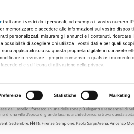
r
trattiamo i vostri dati personali, ad esempio il vostro numero IP
Prezzo
Superficie
Locali
Più filtri - 1
er memorizzare e accedere alle informazioni sul vostro dispositiv
uti personalizzati, misurare gli annunci e i contenuti, ricercare i
i appartamento fiera milano Milano
a possibilità di scegliere chi utilizza i vostri dati e per quali scop
 sono applicabili solo su questa proprietà digitale in cui avete eff
Ordine Mioaffitto
ili)
 modificare o revocare il proprio consenso in qualsiasi momento d
facendo clic sull'icona di attivazione della privacy.
7€
remmo anche:
2
0m
3 Loc
2 Bagni
ni sulla tua posizione geografica, con un'approssimazione di qu
positivo, scansionandolo attivamente alla ricerca di caratteristiche
Preferenze
Statistiche
Marketing
amento arredato Fiera, firenze, sempione, paolo sarpi/arena
 - Via xx Settembre, appartamento - Abitazione su due livelli in elegante vil
assi dal Castello Sforzesco. In una delle zone più eleganti e residenziali di Mi
 elaborati i tuoi dati personali e imposta le tue preferenze nell
erno di una villa d’epoca di grande fascino architettonico, si trova questa abit
 ritirare il tuo consenso in qualsiasi momento dalla Dichiarazion
elli posta al 2° e 3° piano. La posizione angolare del palazzo e la presenza di a
 Venti Settembre,
Fiera
, Firenze, Sempione, Paolo Sarpi/Arena, Vincenzo Mon
contribuiscono a creare ambienti ariosi e piacevoli. L’appartamento di 120 m
ano
zato su due livelli collegati da una ampia scala interna. Il secondo piano acco
rsonalizzare contenuti ed annunci, per fornire funzionalità dei so