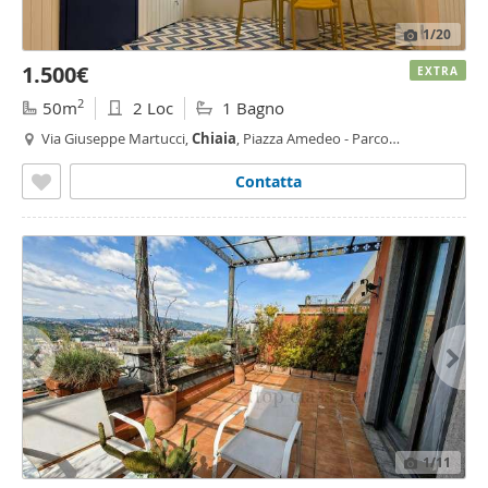
1
/20
1.500€
EXTRA
2
50m
2 Loc
1 Bagno
Via Giuseppe Martucci,
Chiaia
, Piazza Amedeo - Parco
Margherita,
Napoli
Contatta
1
/11