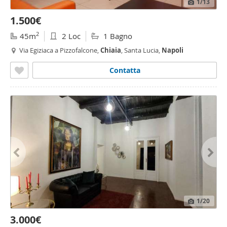
1
/13
1.500€
2
45m
2 Loc
1 Bagno
Via Egiziaca a Pizzofalcone,
Chiaia
, Santa Lucia,
Napoli
Contatta
1
/20
3.000€