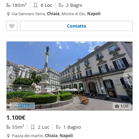
2
180m
6 Loc
2 Bagni
Via Gennaro Serra,
Chiaia
, Monte di Dio,
Napoli
Contatta
1
/20
1.100€
2
55m
2 Loc
1 Bagno
Piazza dei martiri,
Chiaia
,
Napoli