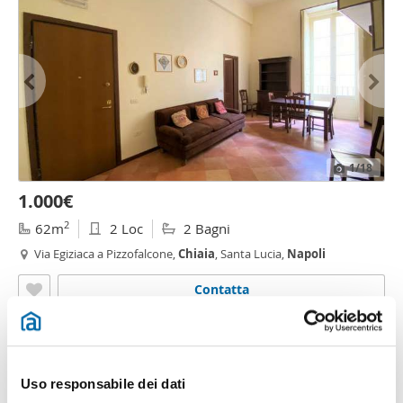
1
/18
1.000€
2
62m
2 Loc
2 Bagni
Via Egiziaca a Pizzofalcone,
Chiaia
, Santa Lucia,
Napoli
Contatta
Uso responsabile dei dati