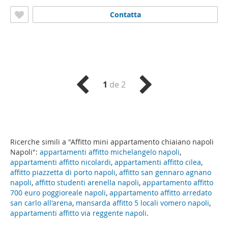
Contatta
1
de 2
Ricerche simili a "Affitto mini appartamento chiaiano napoli
Napoli":
appartamenti affitto michelangelo napoli
,
appartamenti affitto nicolardi
,
appartamenti affitto cilea
,
affitto piazzetta di porto napoli
,
affitto san gennaro agnano
napoli
,
affitto studenti arenella napoli
,
appartamento affitto
700 euro poggioreale napoli
,
appartamento affitto arredato
san carlo all'arena
,
mansarda affitto 5 locali vomero napoli
,
appartamenti affitto via reggente napoli
.