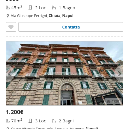
2
45m
2 Loc
1 Bagno
Via Giuseppe Ferrigni,
Chiaia
,
Napoli
Contatta
1
/20
1.200€
2
70m
3 Loc
2 Bagni
Corso Vittorio Emanuele, Arenella, Vomero,
Napoli