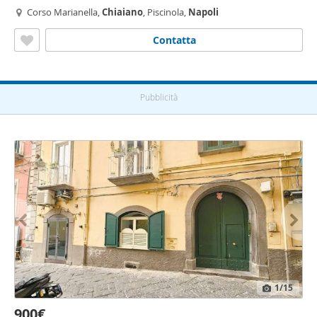
Corso Marianella,
Chiaiano
, Piscinola,
Napoli
Contatta
Pubblicità
1
/15
900€