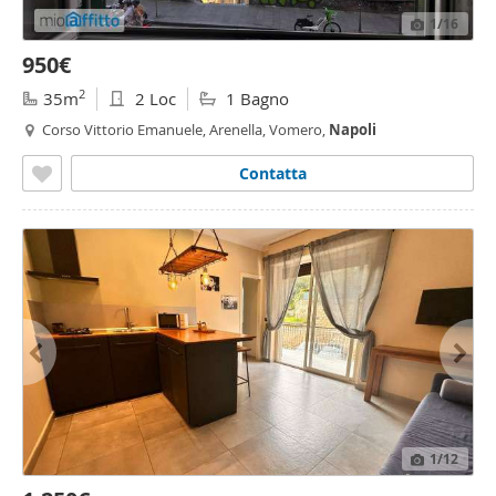
1
/16
950€
2
35m
2 Loc
1 Bagno
Corso Vittorio Emanuele, Arenella, Vomero,
Napoli
Contatta
1
/12