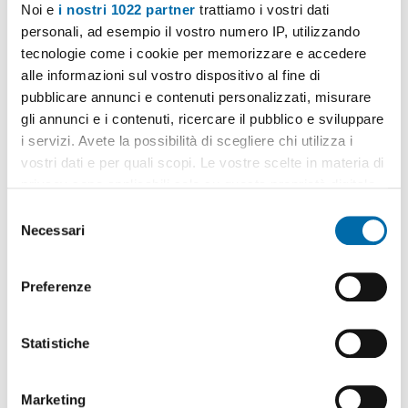
Noi e
i nostri 1022 partner
trattiamo i vostri dati
personali, ad esempio il vostro numero IP, utilizzando
tecnologie come i cookie per memorizzare e accedere
alle informazioni sul vostro dispositivo al fine di
pubblicare annunci e contenuti personalizzati, misurare
gli annunci e i contenuti, ricercare il pubblico e sviluppare
1
/11
i servizi. Avete la possibilità di scegliere chi utilizza i
1.750€
vostri dati e per quali scopi. Le vostre scelte in materia di
2
70m
3 Loc
2 Bagni
privacy sono applicabili solo su questa proprietà digitale
in cui avete effettuato le vostre scelte. È possibile
Via Francesco Solimena, Arenella, Vomero,
Napoli
S
modificare o revocare il proprio consenso in qualsiasi
Necessari
e
Contatta
momento dalla Dichiarazione sui cookie o facendo clic
l
sull'icona di attivazione della privacy.
e
Preferenze
z
Con il tuo consenso, vorremmo anche:
i
raccogliere informazioni sulla tua posizione
o
Statistiche
geografica, con un'approssimazione di qualche
n
metro,
e
Marketing
Identificare il tuo dispositivo, scansionandolo