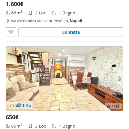
1.600€
2
66m
2 Loc
1 Bagno
Via Alessandro Manzoni, Posillipo,
Napoli
Contatta
1
/14
650€
2
80m
3 Loc
1 Bagno