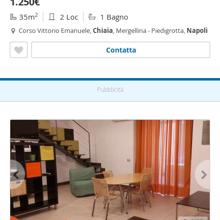
1.250€
2
35m
2 Loc
1 Bagno
Corso Vittorio Emanuele,
Chiaia
, Mergellina - Piedigrotta,
Napoli
Contatta
Pubblicità