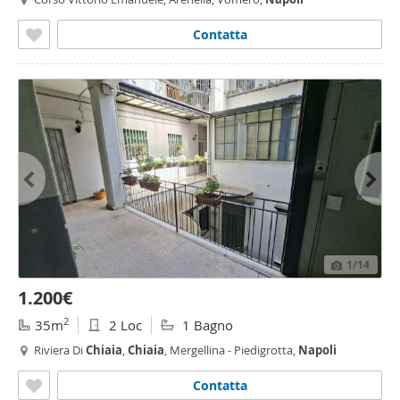
Contatta
1
/14
1.200€
2
35m
2 Loc
1 Bagno
Riviera Di
Chiaia
,
Chiaia
, Mergellina - Piedigrotta,
Napoli
Contatta