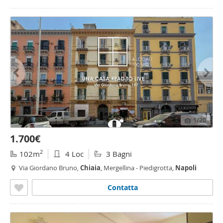
1
/20
1.700€
2
102m
4 Loc
3 Bagni
Via Giordano Bruno,
Chiaia
, Mergellina - Piedigrotta,
Napoli
Contatta