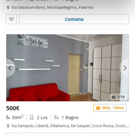
con altre informazioni che ha fornito loro o che hanno
Via Salvatore Bono, Montepellegrino, Palermo
raccolto dal suo utilizzo dei loro servizi.
Contatta
1
/10
500€
Máx. 10km
2
30m
2 Loc
1 Bagno
Via Sampolo, Libertà, Villabianca, De Gasperi, Croce Rossa, Sciuti,
Politeama - Libertà - Villabianca, Palermo