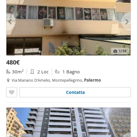
1
/14
480€
2
30m
2 Loc
1 Bagno
Via Mariano D'Amelio, Montepellegrino,
Palermo
Contatta