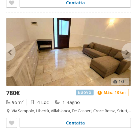
Contatta
1
/8
780€
Máx. 10km
NUOVO
2
95m
4 Loc
1 Bagno
Via Sampolo, Libertà, Villabianca, De Gasperi, Croce Rossa, Sciuti,
Politeama - Libertà - Villabianca, Palermo
Contatta