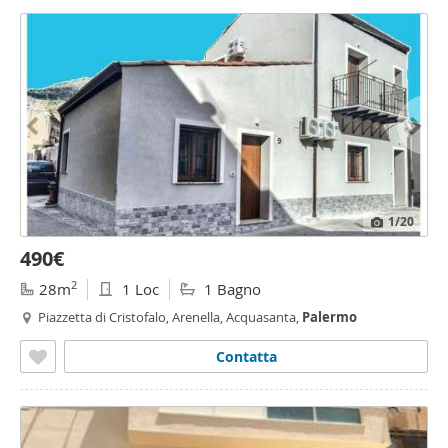
1
/20
490€
2
28m
1 Loc
1 Bagno
Piazzetta di Cristofalo, Arenella, Acquasanta,
Palermo
Contatta