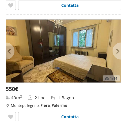
Contatta
1
/14
550€
2
49m
2 Loc
1 Bagno
Montepellegrino,
Fiera
,
Palermo
Contatta