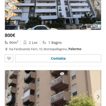
1
/20
800€
2
90m
2 Loc
1 Bagno
Via Ferdinando Ferri, 10, Montepellegrino,
Palermo
Contatta