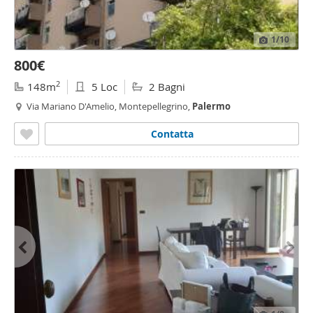
1
/10
800€
2
148m
5 Loc
2 Bagni
Via Mariano D'Amelio, Montepellegrino,
Palermo
Contatta