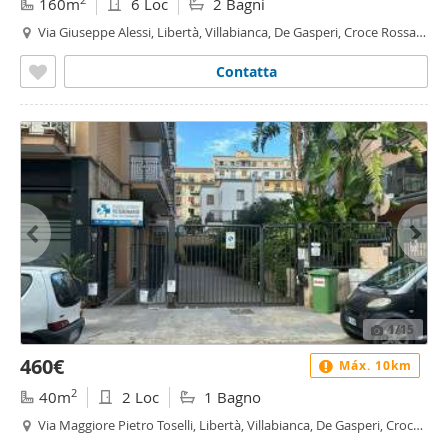
160m
6 Loc
2 Bagni
Via Giuseppe Alessi, Libertà, Villabianca, De Gasperi, Croce Rossa,
Sciuti, Politeama - Libertà - Villabianca, Palermo
Contatta
1
/15
460€
Máx. 10km
2
40m
2 Loc
1 Bagno
Via Maggiore Pietro Toselli, Libertà, Villabianca, De Gasperi, Croce
Rossa, Sciuti, Politeama - Libertà - Villabianca, Palermo