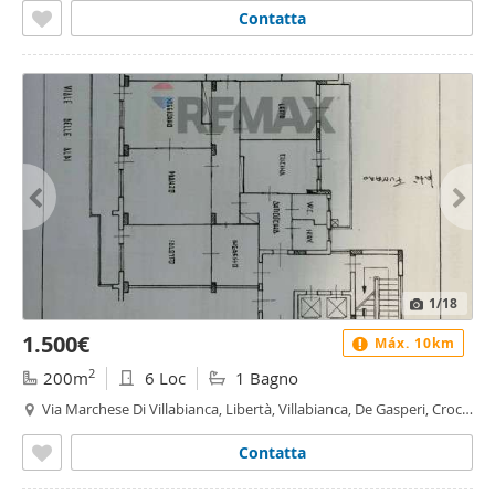
Contatta
1
/18
1.500€
Máx. 10km
2
200m
6 Loc
1 Bagno
Via Marchese Di Villabianca, Libertà, Villabianca, De Gasperi, Croce
Rossa, Sciuti, Politeama - Libertà - Villabianca, Palermo
Contatta