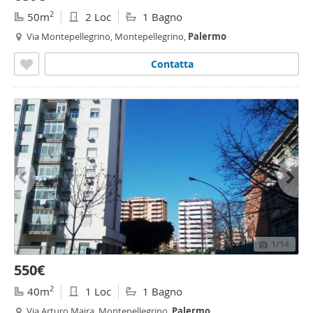
2
50m
2 Loc
1 Bagno
Via Montepellegrino, Montepellegrino,
Palermo
Contatta
1
/14
550€
2
40m
1 Loc
1 Bagno
Via Arturo Maira, Montepellegrino,
Palermo