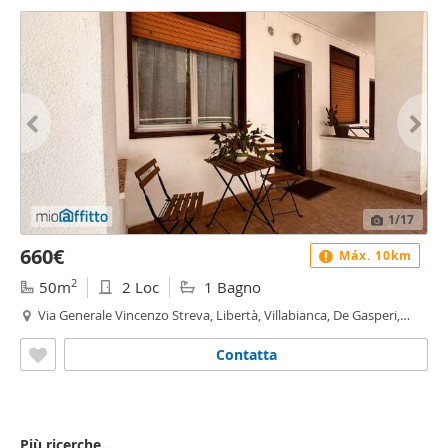
1
/17
660€
Máx. 10km
2
50m
2 Loc
1 Bagno
Via Generale Vincenzo Streva, Libertà, Villabianca, De Gasperi,
Croce Rossa, Sciuti, Politeama - Libertà - Villabianca, Palermo
Contatta
Più ricerche...