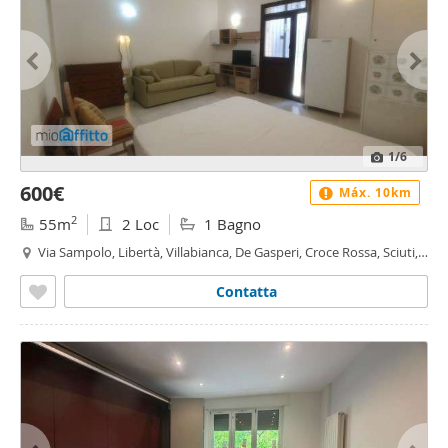
1
/6
600€
Máx. 10km
2
55m
2 Loc
1 Bagno
Via Sampolo, Libertà, Villabianca, De Gasperi, Croce Rossa, Sciuti,
Politeama - Libertà - Villabianca, Palermo
Contatta