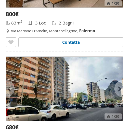
1
/20
800€
2
83m
3 Loc
2 Bagni
Via Mariano D'Amelio, Montepellegrino,
Palermo
Contatta
1
/20
680€