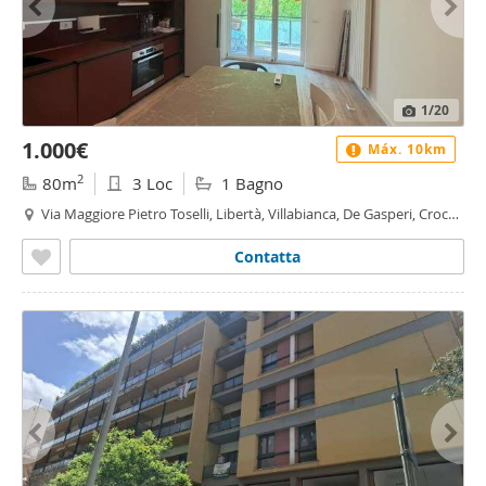
1
/20
1.000€
Máx. 10km
2
80m
3 Loc
1 Bagno
Via Maggiore Pietro Toselli, Libertà, Villabianca, De Gasperi, Croce
Rossa, Sciuti, Politeama - Libertà - Villabianca, Palermo
Contatta