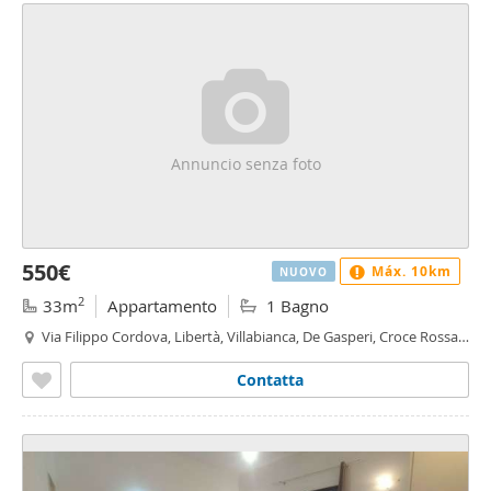
Annuncio senza foto
550€
Máx. 10km
NUOVO
2
33m
Appartamento
1 Bagno
Via Filippo Cordova, Libertà, Villabianca, De Gasperi, Croce Rossa,
Sciuti, Politeama - Libertà - Villabianca, Palermo
Contatta