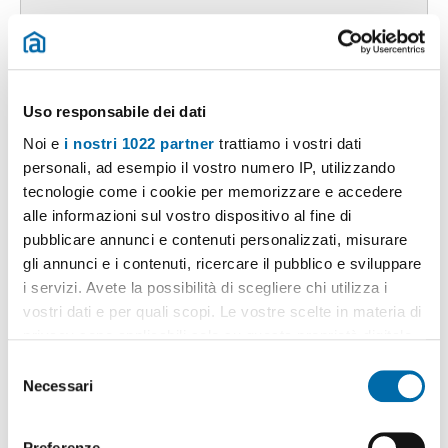
700€
Máx. 10km
2
60m
2 Loc
1 Bagno
Uso responsabile dei dati
Via Montepellegrino, Montepellegrino, Palermo
Noi e
i nostri 1022 partner
trattiamo i vostri dati
personali, ad esempio il vostro numero IP, utilizzando
Contatta
tecnologie come i cookie per memorizzare e accedere
alle informazioni sul vostro dispositivo al fine di
pubblicare annunci e contenuti personalizzati, misurare
gli annunci e i contenuti, ricercare il pubblico e sviluppare
i servizi. Avete la possibilità di scegliere chi utilizza i
vostri dati e per quali scopi. Le vostre scelte in materia di
privacy sono applicabili solo su questa proprietà digitale
in cui avete effettuato le vostre scelte. È possibile
S
modificare o revocare il proprio consenso in qualsiasi
Necessari
e
momento dalla Dichiarazione sui cookie o facendo clic
l
sull'icona di attivazione della privacy.
1
/17
e
Preferenze