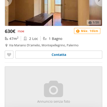
1
/20
630€
Máx. 10km
750€
2
47m
2 Loc
1 Bagno
Via Mariano D\'amelio, Montepellegrino, Palermo
Contatta
Annuncio senza foto