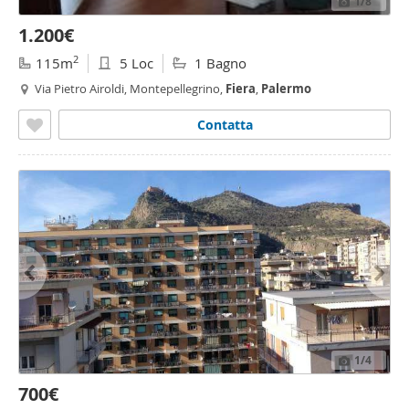
1
/8
1.200€
2
115m
5 Loc
1 Bagno
Via Pietro Airoldi, Montepellegrino,
Fiera
,
Palermo
Contatta
1
/4
700€