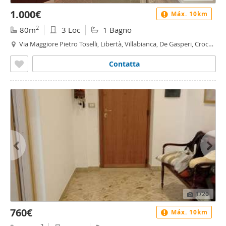
1.000€
Máx. 10km
2
80m
3 Loc
1 Bagno
Via Maggiore Pietro Toselli, Libertà, Villabianca, De Gasperi, Croce
Rossa, Sciuti, Politeama - Libertà - Villabianca, Palermo
Contatta
1
/20
760€
Máx. 10km
2