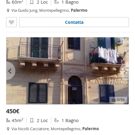
2
60m
2 Loc
1 Bagno
Via Guido Jung, Montepellegrino,
Palermo
Contatta
1
/20
450€
2
45m
2 Loc
1 Bagno
Via Nicolò Cacciatore, Montepellegrino,
Palermo