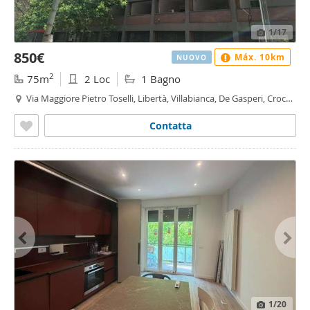
1
/17
850€
Máx. 10km
NUOVO
2
75m
2 Loc
1 Bagno
Via Maggiore Pietro Toselli, Libertà, Villabianca, De Gasperi, Croce
Rossa, Sciuti, Politeama - Libertà - Villabianca, Palermo
Contatta
1
/20