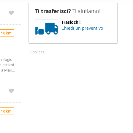
nostro sito
Ti trasferisci?
Ti aiutiamo!
i potrebbero
ei loro
Traslochi
:
Chiedi un preventivo
 10km
Pubblicità
 rifugio
o estivo!
o a Marina
vere
ort
li
ntisce
e al 1960
azzi e
 10km
 per cene
golo e
oltre
re i