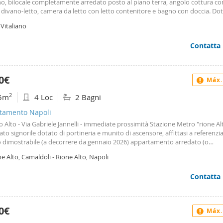
no, bilocale completamente arredato posto al piano terra, angolo cottura co
 divano-letto, camera da letto con letto contenitore e bagno con doccia. Dot
zzatore, lavatrice, asciugatrice e lavastoviglie. Posto auto riservato. La soluz
Vitaliano
d è dotata già di utenze alalcciate comprese nel prezzo l'acqua e il gas. Elett
 a parte. Per maggiori info 0818988718 3286860431
Contatta
0€
Máx.
2
5m
4 Loc
2 Bagni
tamento Napoli
Alto - Via Gabriele Jannelli - immediate prossimità Stazione Metro "rione Alt
ato signorile dotato di portineria e munito di ascensore, affittasi a referenzi
o dimostrabile (a decorrere da gennaio 2026) appartamento arredato (o
redato) molto luminoso composto da ingresso living in salone con cucina a v
e Alto, Camaldoli - Rione Alto, Napoli
 ripostiglio, 2 camere di cui una con cabina armadio, doppi servizi, piccolo v
ria, posto auto in area coperta condominiale. Il rateo condominiale ordinar
Contatta
sivo di quota per il riscaldamento e per il posto auto. Non si gradisce loca
istico.
0€
Máx.