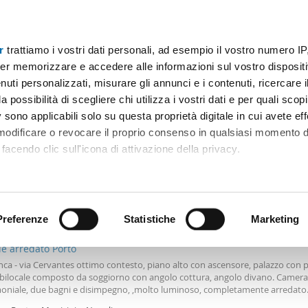
r
trattiamo i vostri dati personali, ad esempio il vostro numero IP
Prezzo
Superficie
Locali
Più filtri - 1
er memorizzare e accedere alle informazioni sul vostro dispositiv
uti personalizzati, misurare gli annunci e i contenuti, ricercare i
 napoli Napoli
a possibilità di scegliere chi utilizza i vostri dati e per quali scop
 sono applicabili solo su questa proprietà digitale in cui avete eff
Ordine Mioaffitto
 modificare o revocare il proprio consenso in qualsiasi momento d
facendo clic sull'icona di attivazione della privacy.
remmo anche:
0€
ni sulla tua posizione geografica, con un'approssimazione di qu
Máx.
NUOVO
positivo, scansionandolo attivamente alla ricerca di caratteristiche
Preferenze
Statistiche
Marketing
2
m
2 Loc
2 Bagni
le arredato Porto
 elaborati i tuoi dati personali e imposta le tue preferenze nell
anca - via Cervantes ottimo contesto, piano alto con ascensore, palazzo con p
 ritirare il tuo consenso in qualsiasi momento dalla Dichiarazion
bilocale composto da soggiorno con angolo cottura, angolo divano. Camera 
oniale, due bagni e disimpegno, ,molto luminoso, completamente arredato
izzato riscaldamento autonomo, classe energetica g richiesta euro 1300 no 
rsonalizzare contenuti ed annunci, per fornire funzionalità dei so