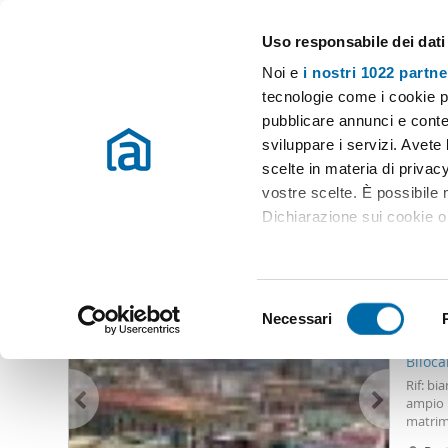
Uso responsabile dei dati
Case e appartamenti in affitto in tutta Italia
Noi e
i nostri 1022 partne
Napoli
tecnologie come i cookie p
pubblicare annunci e conten
Inizio
Affitto Napoli
Appartamenti Affitto Napoli
Affitto fedro
sviluppare i servizi. Avete l
scelte in materia di privacy
Affitto fedro napoli Napoli
(0 immobili)
vostre scelte. È possibile
Dichiarazione sui cookie o 
Altri immobili che potrebbero interessarti
Con il tuo consenso, vor
1.30
raccogliere informazio
S
Identificare il tuo dis
Necessari
e
65
(impronte digitali).
l
Biloca
Approfondisci come vengono
e
Rif: bi
dettagli
. Puoi modificare o
z
ampio 
matrim
i
climat
Utilizziamo i cookie per pe