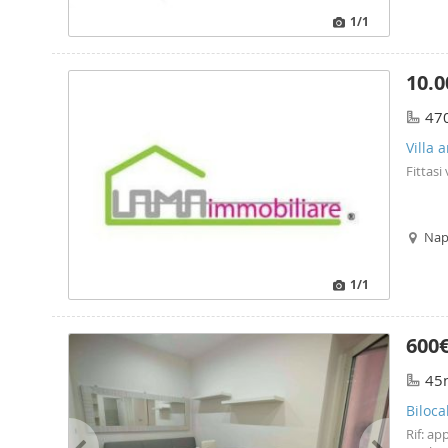
1
/1
10.0
47
Villa 
Fittasi
Nap
1
/1
600
45
Biloca
Rif: a