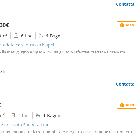
Contatta
00€
Máx.
2
0m
6 Loc
4 Bagni
arredata con terrazzo Napoli
 villa mesi giugno e luglio € 25. 000,00 solo refenziati trattativa riservata
oli
Contatta
€
Máx.
2
m
2 Loc
1 Bagno
le arredato San Vitaliano
ppartamentino arredato - Immobiliare Progetto Casa propone nel comune di