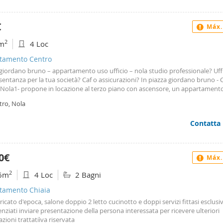
€
Máx.
2
m
4 Loc
tamento Centro
giordano bruno – appartamento uso ufficio – nola studio professionale? Uffi
entanza per la tua società? Caf o assicurazioni? In piazza giordano bruno - C
Nola1- propone in locazione al terzo piano con ascensore, un appartament
ato uso ufficio di 80mq, inserito in un palazzo storico di Nola e a pochi pas
tro, Nola
 La soluzione proposta si presenta in ottime condizioni ed è disponibile da su
 4 ambienti · Bagno Perfetto per uffici tecnici, compagnie di assicurazione, s
Contatta
ionali (avvocato,ingegnere,commercialista,architetto…), caf, studio fotograf
medico…altro. Ottima la sua posizione urbanistica, praticamente a ridosso d
le Penale, Comune, centro storico, bar, circumvesuviana e ferrovie dello sta
aci subito per visionarlo! Capital house - Affiliato Niram srl - nola 1 Via Mari
0€
Máx.
 80035 Nola Tel. 081. 5129194 - Whatsapp: 349. 2394282
2
6m
4 Loc
2 Bagni
tamento Chiaia
ricato d'epoca, salone doppio 2 letto cucinotto e doppi servizi fittasi esclu
enziati inviare presentazione della persona interessata per ricevere ulteriori
zioni trattatiìva riservata