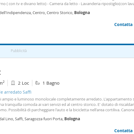
no ( con tv e divano letto) - Camera da letto - Lavanderia ripostiglio(con lava
i caparra. Minimo 1 anno di permanenza no agenzie
dell'Indipendenza, Centro, Centro Storico,
Bologna
Contatta
Pubblicità
€
2
m
2 Loc
1 Bagno
le arredato Saffi
asi ampio e luminoso monolocale completamente arredato. L'appartamento si
a tranquilla comoda ai vari servizi ed al centro storico. E' dotato di riscald
o. Possibilità di parcheggiare l'auto e la bicicletta nell'area cortiliva. Canon
se le spese condominiali. No Agenzia
dal Lino, Saffi, Saragozza fuori Porta,
Bologna
Contatta