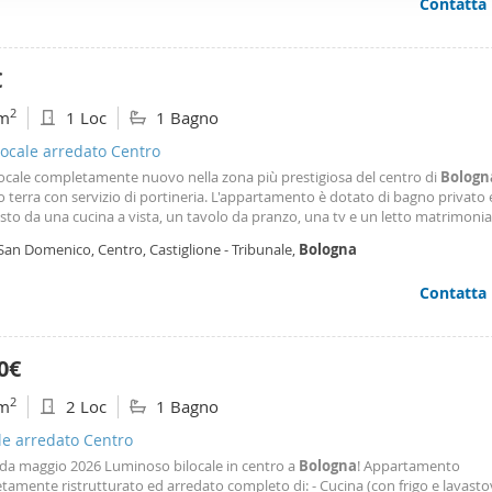
Contatta
ffico. Condividiamo inoltre informazioni sul modo in cui utilizza il 
 occupano di analisi dei dati web, pubblicità e social media, i qual
azioni che ha fornito loro o che hanno raccolto dal suo utilizzo d
€
2
m
1 Loc
1 Bagno
ocale arredato Centro
cale completamente nuovo nella zona più prestigiosa del centro di
Bologn
o terra con servizio di portineria. L'appartamento è dotato di bagno privato 
to da una cucina a vista, un tavolo da pranzo, una tv e un letto matrimonia
to da due letti singoli unibili, con armadio a ponte. L'immobile è completa
San Domenico, Centro, Castiglione - Tribunale,
Bologna
o con mobili nuovi e offre tutti i comfort
Contatta
0€
2
m
2 Loc
1 Bagno
le arredato Centro
 da maggio 2026 Luminoso bilocale in centro a
Bologna
! Appartamento
amente ristrutturato ed arredato completo di: - Cucina (con frigo e lavastovi