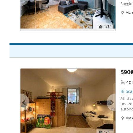
Soggior
mesi d
Via 
1
/14
590
40
Biloca
Affitt
una zon
autonom
compre
Via 
1
/5