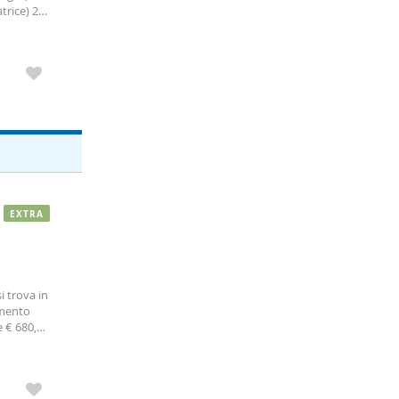
trice) 2
EXTRA
 trova in
amento
e € 680,00