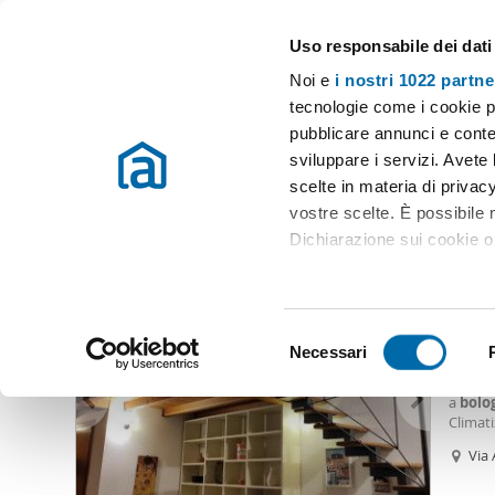
Uso responsabile dei dati
Case e appartamenti in affitto in tutta Italia
Noi e
i nostri 1022 partne
Bologna
Scegli la zona
tecnologie come i cookie p
pubblicare annunci e conten
Inizio
Affitto Bologna
Appartamenti Affitto Bologna
Affitto 
sviluppare i servizi. Avete l
scelte in materia di privacy
Affitto costa bologna Bologna
(1860 immobili)
vostre scelte. È possibile
Dichiarazione sui cookie o 
900
Con il tuo consenso, vor
55
raccogliere informazio
S
Identificare il tuo dis
Necessari
Biloca
e
(impronte digitali).
Visitab
l
a
bolo
Approfondisci come vengono
e
Climati
dettagli
. Puoi modificare o
monoloc
z
Via 
stabile
i
Utilizziamo i cookie per pe