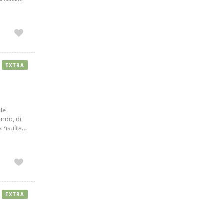
EXTRA
ale
ondo, di
 risulta
no sono
EXTRA