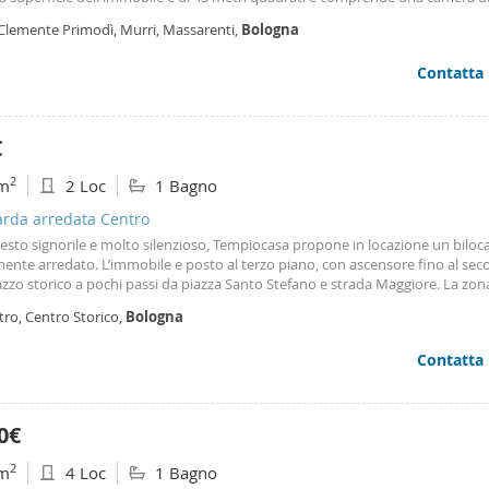
ggiorno ed angolo cottura, corridoio e un bagno. L'immobile è dotato di
 Clemente Primodì, Murri, Massarenti,
Bologna
damento autonomo e climatizzatore con
Contatta
€
2
m
2 Loc
1 Bagno
rda arredata Centro
esto signorile e molto silenzioso, Tempiocasa propone in locazione un biloc
ente arredato. L’immobile e posto al terzo piano, con ascensore fino al sec
zzo storico a pochi passi da piazza Santo Stefano e strada Maggiore. La zona
ranquilla e nei pressi sono presenti tutti i servizi. La cucina a vista ed il bag
tro, Centro Storico,
Bologna
Riscaldamento centralizzato e due condizionatori. Solo referenziati.
Contatta
0€
2
m
4 Loc
1 Bagno