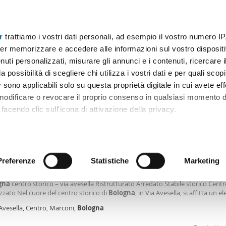
r
trattiamo i vostri dati personali, ad esempio il vostro numero IP
Prezzo
Superficie
Locali
Più filtri - 1
er memorizzare e accedere alle informazioni sul vostro dispositiv
uti personalizzati, misurare gli annunci e i contenuti, ricercare i
costa bologna Bologna
a possibilità di scegliere chi utilizza i vostri dati e per quali scop
 sono applicabili solo su questa proprietà digitale in cui avete eff
Ordine Mioaffitto
 modificare o revocare il proprio consenso in qualsiasi momento d
facendo clic sull'icona di attivazione della privacy.
€
NUOVO
remmo anche:
2
m
2 Loc
1 Bagno
ni sulla tua posizione geografica, con un'approssimazione di qu
positivo, scansionandolo attivamente alla ricerca di caratteristiche
Preferenze
Statistiche
Marketing
le arredato Centro
ile dal 27 agosto all’8 settembre. No costi di agenzia: monolocale soppalcato i
gna
centro storico – via avesella Ristrutturato Arredato Stabile storico Centr
 elaborati i tuoi dati personali e imposta le tue preferenze nell
zzato Nel cuore del centro storico di
Bologna
, in Via Avesella, si affitta un e
 ritirare il tuo consenso in qualsiasi momento dalla Dichiarazion
ale soppalcato, completamente ristrutturato e arredato, situato all’intern
Avesella, Centro, Marconi,
Bologna
 storico di pregio
rsonalizzare contenuti ed annunci, per fornire funzionalità dei so