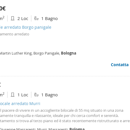
tura a ponte e dis. A vano guardaroba e bagno finestrato con box doccia e 
0€
so di vano Cantina ampio al piano seminterrato. Cortile per parcheggio bici
damento Autonomo. Aria Condizionata Pompa di Calore. Classe Enrg "g". Arr
2
m
2 Loc
1 Bagno
per lavoratore referenziato. Euro 690 mensili.
le arredato Borgo panigale
amento arredato
Martin Luther King, Borgo Panigale,
Bologna
Contatta
€
2
m
1 Loc
1 Bagno
ocale arredato Murri
il piacere di vivere in un accogliente bilocale di 55 mq situato in una zona
mente tranquilla e rilassante, ideale per chi cerca comfort e serenità.
tamento si trova al terzo piano ed è stato recentemente ristrutturato e arr
Gli spazi sono ben distribuiti e pensati per offrire funzionalità e modernità: 
 Giuseppe Massarenti, Murri, Massarenti,
Bologna