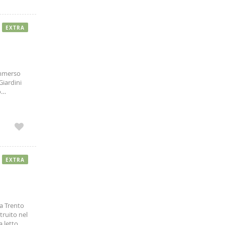
EXTRA
immerso
Giardini
o
el verde.
EXTRA
za Trento
truito nel
a letto