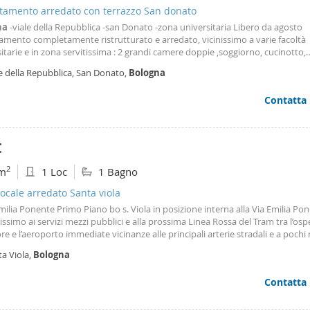
tamento arredato con terrazzo San donato
na
-viale della Repubblica -san Donato -zona universitaria Libero da agosto
amento completamente ristrutturato e arredato, vicinissimo a varie facoltà
itarie e in zona servitissima : 2 grandi camere doppie ,soggiorno, cucinotto,
mpio ingresso, ripostiglio con armadio a muro, due terrazze. €•350 a posto 
e della Repubblica, San Donato,
Bologna
ondominiale incluso riscaldamento , utenze a parte. Affitto totale 1400 euro
to in solido per gruppo di 4 studenti referenziati , no erasmus classe presta
Contatta
tica d-107,57 Tel. Roberta 347-7827775
€
2
m
1 Loc
1 Bagno
cale arredato Santa viola
ilia Ponente Primo Piano bo s. Viola in posizione interna alla Via Emilia Po
simo ai servizi mezzi pubblici e alla prossima Linea Rossa del Tram tra l’osp
e e l’aeroporto immediate vicinanze alle principali arterie stradali e a pochi
permercato Aldi e comodissimo al Supermercato Esselunga e comodo all’ac
a Viola,
Bologna
la Fondazione Opificio Golinelli e ad Aziende quali gd Coesia Mast Ducati. In
na tranquilla e silenziosa di solo tre unità Proponiamo in Locazione ottimo
Contatta
mento di mq 40 ristrutturato di recente con ottime finiture e posto al pri
ascensore composto da ingresso su vano openspace zona giorno con cucina 
a di elettrodomestici e lavastoviglie e zona notte con letto matrimoniale