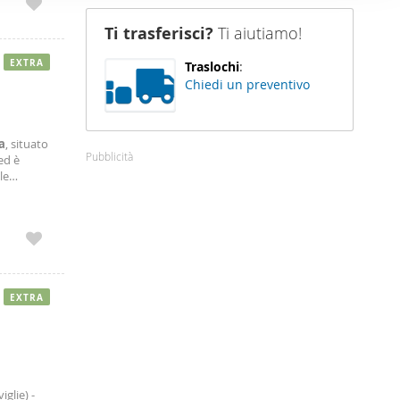
nostro sito
Ti trasferisci?
Ti aiutiamo!
i potrebbero
ei loro
EXTRA
Traslochi
:
Chiedi un preventivo
a
, situato
Pubblicità
ed è
le
mente
EXTRA
glie) -