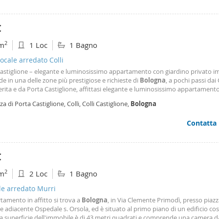
€
2
m
1 Loc
1 Bagno
cale arredato Colli
castiglione – elegante e luminosissimo appartamento con giardino privato 
de in una delle zone più prestigiose e richieste di
Bologna
, a pochi passi dai 
ita e da Porta Castiglione, affittasi elegante e luminosissimo appartament
amente arredato, inserito in un contesto esclusivo, silenzioso e immerso n
za di Porta Castiglione, Colli, Colli Castiglione,
Bologna
bile si compone di ingresso, cucina
Contatta
€
2
m
2 Loc
1 Bagno
le arredato Murri
tamento in affitto si trova a
Bologna
, in Via Clemente Primodì, presso piaz
 e adiacente Ospedale s. Orsola, ed è situato al primo piano di un edificio cos
a superficie dell'immobile è di 43 metri quadrati e comprende una camera d