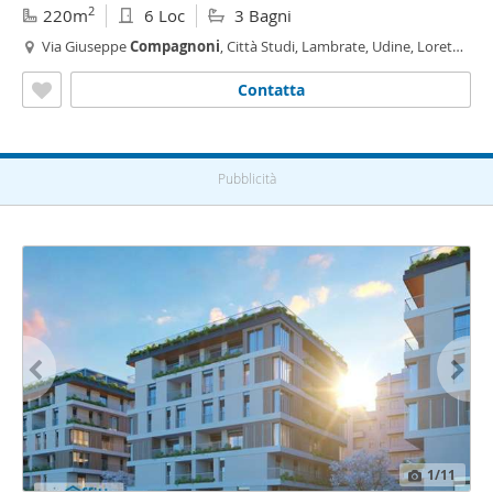
2
220m
6 Loc
3 Bagni
Via Giuseppe
Compagnoni
, Città Studi, Lambrate, Udine, Loreto,
Plebisciti - Susa,
Milano
Contatta
Pubblicità
1
/11