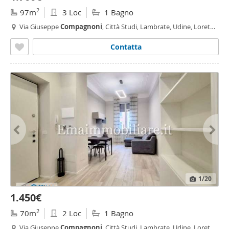
2
97m
3 Loc
1 Bagno
Via Giuseppe
Compagnoni
, Città Studi, Lambrate, Udine, Loreto,
Plebisciti - Susa,
Milano
Contatta
1
/20
1.450€
2
70m
2 Loc
1 Bagno
Via Giuseppe
Compagnoni
, Città Studi, Lambrate, Udine, Loreto,