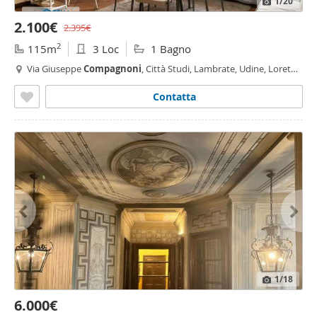
1
/20
2.100€
2.395€
2
115m
3 Loc
1 Bagno
Via Giuseppe
Compagnoni
, Città Studi, Lambrate, Udine, Loreto,
Plebisciti - Susa,
Milano
Contatta
1
/18
6.000€