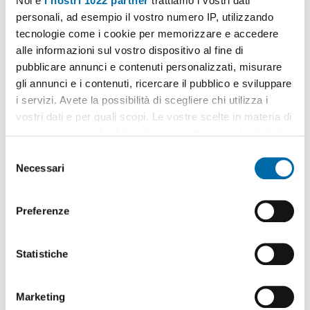
Noi e
i nostri 1022 partner
trattiamo i vostri dati
personali, ad esempio il vostro numero IP, utilizzando
tecnologie come i cookie per memorizzare e accedere
alle informazioni sul vostro dispositivo al fine di
pubblicare annunci e contenuti personalizzati, misurare
1
/20
gli annunci e i contenuti, ricercare il pubblico e sviluppare
1.000€
i servizi. Avete la possibilità di scegliere chi utilizza i
vostri dati e per quali scopi. Le vostre scelte in materia di
2
60m
2 Loc
1 Bagno
privacy sono applicabili solo su questa proprietà digitale
Viale Fulvio Testi, Affori, Bovisa, Niguarda, Testi, Prato Centenaro,
in cui avete effettuato le vostre scelte. È possibile
S
Milano
modificare o revocare il proprio consenso in qualsiasi
Necessari
Contatta
e
momento dalla Dichiarazione sui cookie o facendo clic
l
sull'icona di attivazione della privacy.
e
Preferenze
z
Con il tuo consenso, vorremmo anche:
i
raccogliere informazioni sulla tua posizione
o
Statistiche
geografica, con un'approssimazione di qualche
n
metro,
e
Marketing
Identificare il tuo dispositivo, scansionandolo
d