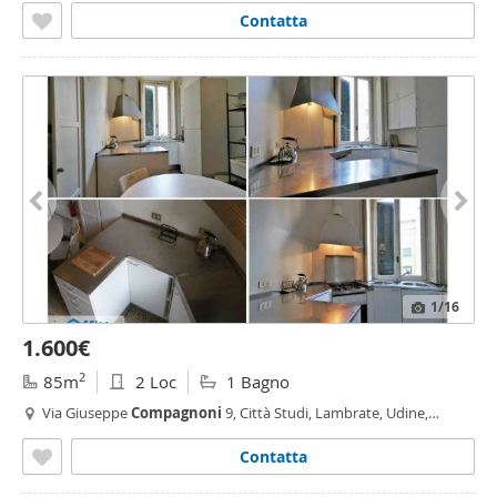
Contatta
1
/16
1.600€
2
85m
2 Loc
1 Bagno
Via Giuseppe
Compagnoni
9, Città Studi, Lambrate, Udine,
Loreto, Plebisciti - Susa,
Milano
Contatta