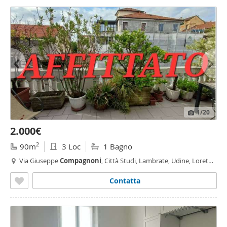
1
/20
2.000€
2
90m
3 Loc
1 Bagno
Via Giuseppe
Compagnoni
, Città Studi, Lambrate, Udine, Loreto,
Plebisciti - Susa,
Milano
Contatta