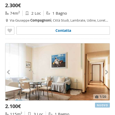
2.300€
2
74m
2 Loc
1 Bagno
Via Giuseppe
Compagnoni
, Città Studi, Lambrate, Udine, Loreto,
Plebisciti - Susa,
Milano
Contatta
1
/20
2.100€
NUOVO
2
115m
3 Loc
1 Bagno