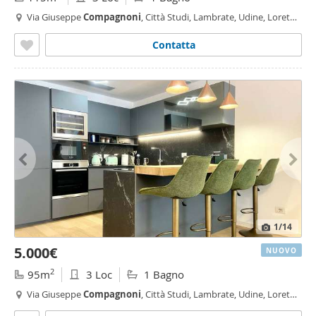
Via Giuseppe
Compagnoni
, Città Studi, Lambrate, Udine, Loreto,
Plebisciti - Susa,
Milano
Contatta
1
/14
5.000€
NUOVO
2
95m
3 Loc
1 Bagno
Via Giuseppe
Compagnoni
, Città Studi, Lambrate, Udine, Loreto,
Plebisciti - Susa,
Milano