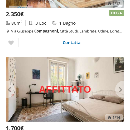
1
/17
2.350€
EXTRA
2
80m
3 Loc
1 Bagno
Via Giuseppe
Compagnoni
, Città Studi, Lambrate, Udine, Loreto,
Plebisciti - Susa,
Milano
Contatta
1
/14
1.700€