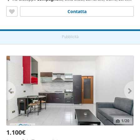
Plebisciti - Susa,
Milano
Contatta
Pubblicità
1
/20
1.100€