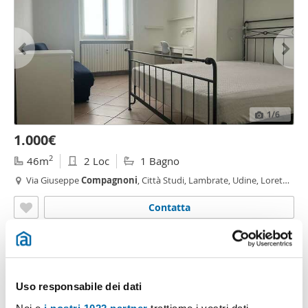
1
/6
1.000€
2
46m
2 Loc
1 Bagno
Via Giuseppe
Compagnoni
, Città Studi, Lambrate, Udine, Loreto,
Plebisciti - Susa,
Milano
Contatta
Uso responsabile dei dati