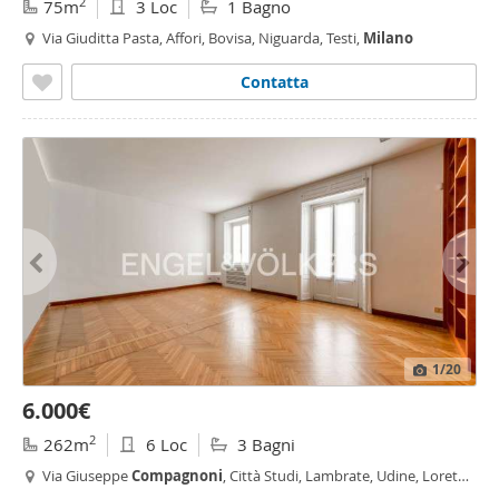
2
75m
3 Loc
1 Bagno
Via Giuditta Pasta, Affori, Bovisa, Niguarda, Testi,
Milano
Contatta
1
/20
6.000€
2
262m
6 Loc
3 Bagni
Via Giuseppe
Compagnoni
, Città Studi, Lambrate, Udine, Loreto,
Plebisciti - Susa,
Milano